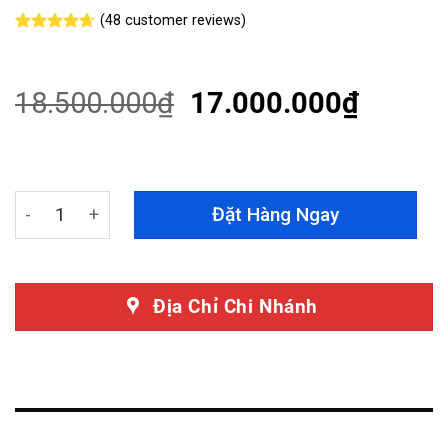
(
48
customer reviews)
Rated
48
4.63
out of 5
based on
customer
18.500.000
₫
17.000.000
₫
ratings
Màn hình Teyes CC3 2K Xe Mercedes Benz GLK 2013 Li
Đặt Hàng Ngay
Địa Chỉ Chi Nhánh