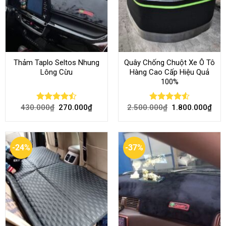
Thảm Taplo Seltos Nhung
Quây Chống Chuột Xe Ô Tô
Lông Cừu
Hàng Cao Cấp Hiệu Quả
100%
430.000
₫
270.000
₫
2.500.000
₫
1.800.000
₫
Rated
Rated
4.51
4.46
out
out of 5
of 5
-24%
-37%