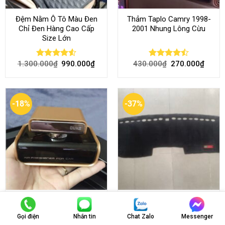
Đệm Nằm Ô Tô Màu Đen
Thảm Taplo Camry 1998-
Chỉ Đen Hàng Cao Cấp
2001 Nhung Lông Cừu
Size Lớn
1.300.000
₫
990.000
₫
430.000
₫
270.000
₫
Rated
4.54
Rated
out of 5
4.50
out
of 5
-18%
-37%
Nước Hoa Ô Tô Duke Cao
Thảm Taplo Ford Ranger
Cấp Hương Cà Phê
2023+ Nhung Lông Cừu
Gọi điện
Nhắn tin
Chat Zalo
Messenger