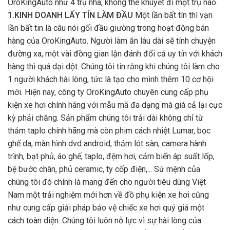
OroKingAuto như 4 trụ nhà, không thể khuyết đi một trụ nào.
1.KINH DOANH LẤY TÍN LÀM ĐẦU
Một lần bất tín thì vạn
lần bất tin là câu nói gối đầu giường trong hoạt động bán
hàng của OroKingAuto. Người làm ăn lâu dài sẽ tính chuyện
đường xa, một vài đồng gian lận đánh đổi cả uy tín với khách
hàng thì quá dại dột. Chúng tôi tin rằng khi chúng tôi làm cho
1 người khách hài lòng, tức là tạo cho mình thêm 10 cơ hội
mới. Hiện nay, công ty OroKingAuto chuyên cung cấp phụ
kiện xe hơi chính hãng với mẫu mã đa dạng mà giá cả lại cực
kỳ phải chăng. Sản phẩm chúng tôi trải dài không chỉ từ
thảm taplo chính hãng mà còn phim cách nhiệt Lumar, bọc
ghế da, màn hình dvd android, thảm lót sàn, camera hành
trình, bạt phủ, áo ghế, taplo, đệm hơi, cảm biến áp suất lốp,
bệ bước chân, phủ ceramic, ty cốp điện,... Sứ mệnh của
chúng tôi đó chính là mang đến cho người tiêu dùng Việt
Nam một trải nghiệm mới hơn về đồ phụ kiện xe hơi cũng
như cung cấp giải pháp bảo vệ chiếc xe hơi quý giá một
cách toàn diện. Chúng tôi luôn nỗ lực vì sự hài lòng của