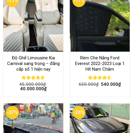
-11%
-17%
Độ Ghế Limousine Kia
Rèm Che Nắng Ford
Carnival sang trọng – đẳng
Everest 2022-2023 Loại 1
cấp số 1 hiện nay
Hít Nam Châm
45.000.000
₫
650.000
₫
540.000
₫
Rated
4.58
Rated
4.51
40.000.000
₫
out of 5
out of 5
-37%
-28%