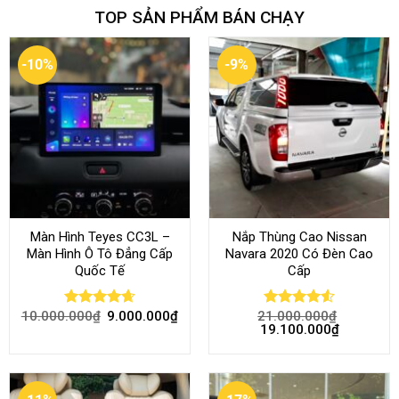
TOP SẢN PHẨM BÁN CHẠY
-10%
-9%
Màn Hình Teyes CC3L –
Nắp Thùng Cao Nissan
Màn Hình Ô Tô Đẳng Cấp
Navara 2020 Có Đèn Cao
Quốc Tế
Cấp
10.000.000
₫
9.000.000
₫
21.000.000
₫
Rated
4.68
Rated
4.52
19.100.000
₫
out of 5
out of 5