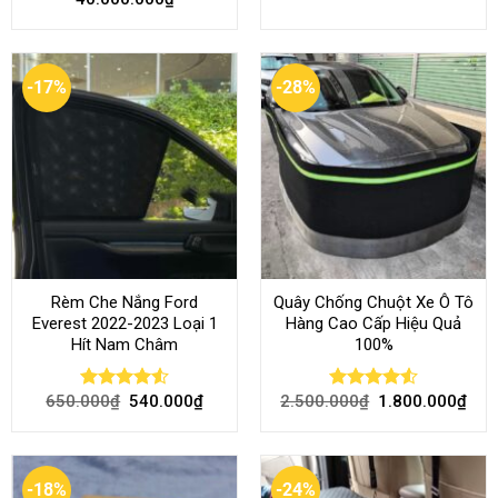
out of 5
4.46
out
of 5
-17%
-28%
Rèm Che Nắng Ford
Quây Chống Chuột Xe Ô Tô
Everest 2022-2023 Loại 1
Hàng Cao Cấp Hiệu Quả
Hít Nam Châm
100%
650.000
₫
540.000
₫
2.500.000
₫
1.800.000
₫
Rated
4.51
Rated
4.51
out of 5
out of 5
-18%
-24%