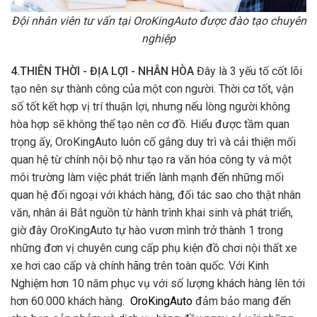
Đội nhân viên tư vấn tại OroKingAuto được đào tạo chuyên
nghiệp
4.THIÊN THỜI - ĐỊA LỢI - NHÂN HÒA
Đây là 3 yếu tố cốt lõi
tạo nên sự thành công của một con người. Thời cơ tốt, vận
số tốt kết hợp vị trí thuận lợi, nhưng nếu lòng người không
hòa hợp sẽ không thể tạo nên cơ đồ. Hiểu được tầm quan
trọng ấy, OroKingAuto luôn cố gắng duy trì và cải thiện mối
quan hệ từ chính nội bộ như tạo ra văn hóa công ty và một
môi trường làm việc phát triển lành mạnh đến những mối
quan hệ đối ngoại với khách hàng, đối tác sao cho thật nhân
văn, nhân ái Bắt nguồn từ hành trình khai sinh và phát triển,
giờ đây OroKingAuto tự hào vươn mình trở thành 1 trong
những đơn vị chuyên cung cấp phụ kiện đồ chơi nội thất xe
xe hơi cao cấp và chính hãng trên toàn quốc. Với Kinh
Nghiệm hơn 10 năm phục vụ với số lượng khách hàng lên tới
hơn 60.000 khách hàng.
OroKingAuto
đảm bảo mang đến