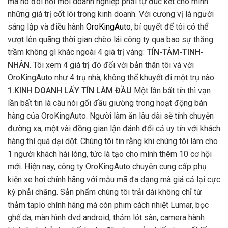
mà nó đòi hỏi mỗi doanh nghiệp phải tự đúc kết cho mình
những giá trị cốt lõi trong kinh doanh. Với cương vị là người
sáng lập và điều hành
OroKingAuto
, bí quyết để tôi có thể
vượt lên quãng thời gian chèo lái công ty qua bao sự thăng
trầm không gì khác ngoài 4 giá trị vàng:
TÍN-TÂM-TINH-
NHÂN
. Tôi xem 4 giá trị đó đối với bản thân tôi và với
OroKingAuto như 4 trụ nhà, không thể khuyết đi một trụ nào.
1.KINH DOANH LẤY TÍN LÀM ĐẦU
Một lần bất tín thì vạn
lần bất tin là câu nói gối đầu giường trong hoạt động bán
hàng của OroKingAuto. Người làm ăn lâu dài sẽ tính chuyện
đường xa, một vài đồng gian lận đánh đổi cả uy tín với khách
hàng thì quá dại dột. Chúng tôi tin rằng khi chúng tôi làm cho
1 người khách hài lòng, tức là tạo cho mình thêm 10 cơ hội
mới. Hiện nay, công ty OroKingAuto chuyên cung cấp phụ
kiện xe hơi chính hãng với mẫu mã đa dạng mà giá cả lại cực
kỳ phải chăng. Sản phẩm chúng tôi trải dài không chỉ từ
thảm taplo chính hãng mà còn phim cách nhiệt Lumar, bọc
ghế da, màn hình dvd android, thảm lót sàn, camera hành