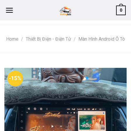
Skip
0
to
content
Home
/
Thiết Bị Điện - Điện Tử
/
Màn Hình Android Ô Tô
-15%