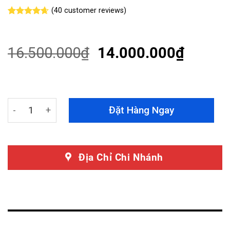
(
40
customer reviews)
Rated
40
4.63
out of 5
based on
customer
16.500.000
₫
14.000.000
₫
ratings
Màn hình Teyes CC3 2K Xe Mazda CX5 2018 quantity
Đặt Hàng Ngay
Địa Chỉ Chi Nhánh