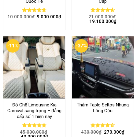
Quốc Tế
Cấp
10.000.000
₫
9.000.000
₫
21.000.000
₫
Rated
4.68
Rated
4.52
19.100.000
₫
out of 5
out of 5
-11%
-37%
Độ Ghế Limousine Kia
Thảm Taplo Seltos Nhung
Carnival sang trọng – đẳng
Lông Cừu
cấp số 1 hiện nay
45.000.000
₫
430.000
₫
270.000
₫
Rated
4.58
Rated
40.000.000
₫