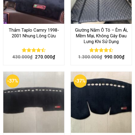
Thảm Taplo Camry 1998-
Giường Nằm Ô Tô – Êm Ái,
2001 Nhung Lông Cừu
Mềm Mại, Không Gây Đau
Lưng Khi Sử Dụng
430.000
₫
270.000
₫
1.300.000
₫
990.000
₫
Rated
Rated
4.50
out
4.45
out
of 5
of 5
-37%
-37%