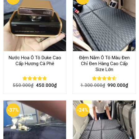
Nước Hoa Ô Tô Duke Cao
Đệm Nằm Ô Tô Màu Đen
Cấp Hương Cà Phê
Chỉ Đen Hàng Cao Cấp
Size Lớn
550.000
₫
450.000
₫
1.300.000
₫
990.000
₫
Rated
4.70
Rated
4.54
out of 5
out of 5
-37%
-24%