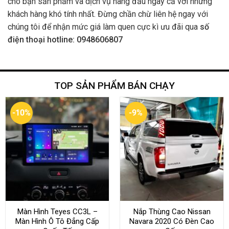
cho bạn sản phảm và dịch vụ hàng đầu ngay cả với những
khách hàng khó tính nhất. Đừng chần chừ liên hệ ngay với
chúng tôi để nhận mức giá làm quen cực kì ưu đãi qua
số
điện thoại hotline: 0948606807
TOP SẢN PHẨM BÁN CHẠY
-10%
-9%
Màn Hình Teyes CC3L –
Nắp Thùng Cao Nissan
Màn Hình Ô Tô Đẳng Cấp
Navara 2020 Có Đèn Cao