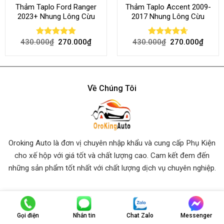
Thảm Taplo Ford Ranger
Thảm Taplo Accent 2009-
2023+ Nhung Lông Cừu
2017 Nhung Lông Cừu
430.000
₫
270.000
₫
430.000
₫
270.000
₫
Rated
4.80
Rated
4.64
out of 5
out of 5
Về Chúng Tôi
Oroking Auto là đơn vị chuyên nhập khẩu và cung cấp Phụ Kiện
cho xế hộp với giá tốt và chất lượng cao. Cam kết đem đến
những sản phẩm tốt nhất
với chất lượng dịch vụ chuyên nghiệp.
Thông Tin Liên Hệ
Gọi điện
Nhắn tin
Chat Zalo
Messenger