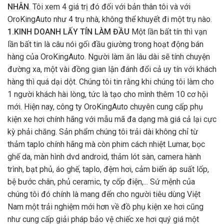
NHÂN
. Tôi xem 4 giá trị đó đối với bản thân tôi và với
OroKingAuto như 4 trụ nhà, không thể khuyết đi một trụ nào.
1.KINH DOANH LẤY TÍN LÀM ĐẦU
Một lần bất tín thì vạn
lần bất tin là câu nói gối đầu giường trong hoạt động bán
hàng của OroKingAuto. Người làm ăn lâu dài sẽ tính chuyện
đường xa, một vài đồng gian lận đánh đổi cả uy tín với khách
hàng thì quá dại dột. Chúng tôi tin rằng khi chúng tôi làm cho
1 người khách hài lòng, tức là tạo cho mình thêm 10 cơ hội
mới. Hiện nay, công ty OroKingAuto chuyên cung cấp phụ
kiện xe hơi chính hãng với mẫu mã đa dạng mà giá cả lại cực
kỳ phải chăng. Sản phẩm chúng tôi trải dài không chỉ từ
thảm taplo chính hãng mà còn phim cách nhiệt Lumar, bọc
ghế da, màn hình dvd android, thảm lót sàn, camera hành
trình, bạt phủ, áo ghế, taplo, đệm hơi, cảm biến áp suất lốp,
bệ bước chân, phủ ceramic, ty cốp điện,... Sứ mệnh của
chúng tôi đó chính là mang đến cho người tiêu dùng Việt
Nam một trải nghiệm mới hơn về đồ phụ kiện xe hơi cũng
như cung cấp giải pháp bảo vệ chiếc xe hơi quý giá một