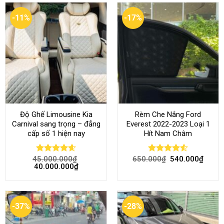
-11%
-17%
Độ Ghế Limousine Kia
Rèm Che Nắng Ford
Carnival sang trọng – đẳng
Everest 2022-2023 Loại 1
cấp số 1 hiện nay
Hít Nam Châm
45.000.000
₫
650.000
₫
540.000
₫
Rated
4.58
Rated
4.51
40.000.000
₫
out of 5
out of 5
-37%
-28%