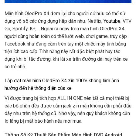
Màn hình OledPro X4 đem lại cho người sở hữu có thể sử
dụng vô số các ứng dụng hấp dẫn như: Netflix,
Youtube
, VTV
Go, Spotify, K+,… Ngoài ra ngay trên ​màn hình OledPro X4
người dùng hoàn toàn có thể lướt web, chơi game, truy cập
Facebook như đang cầm trên tay một chiếc máy tính bảng
tiện ích cao cấp. Tính năng này rất đặc biệt phát huy tác
dụng khi bị tắc đường, khi lái xe trên đường dài hay trên xe
có trẻ nhỏ.
Lắp đặt màn hình OledPro X4 zin 100% không làm ảnh
hưởng đến hệ thống điện của xe.
Vì được trang bị tích hợp ALL IN ONE nên tất cả mọi thiết bị
các bộ phận đều được cắm jack zin màn không cần phải đấu
dây như trên hệ thống cũ. Nhờ vậy, nên quý khách không cần
lo lắng bị mất bảo hành nếu mới mua.
Thông Số Kỹ Thuật Sản Phẩm ​Màn Hình DVD Android