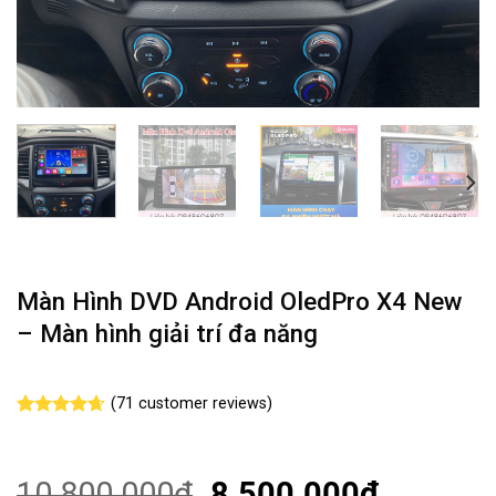
Màn Hình DVD Android OledPro X4 New
– Màn hình giải trí đa năng
(
71
customer reviews)
Rated
71
4.61
out of 5
based on
customer
10.800.000
₫
8.500.000
₫