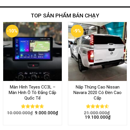
TOP SẢN PHẨM BÁN CHẠY
-10%
-9%
Màn Hình Teyes CC3L –
Nắp Thùng Cao Nissan
Màn Hình Ô Tô Đẳng Cấp
Navara 2020 Có Đèn Cao
Quốc Tế
Cấp
10.000.000
₫
9.000.000
₫
21.000.000
₫
Rated
4.68
Rated
4.52
19.100.000
₫
out of 5
out of 5