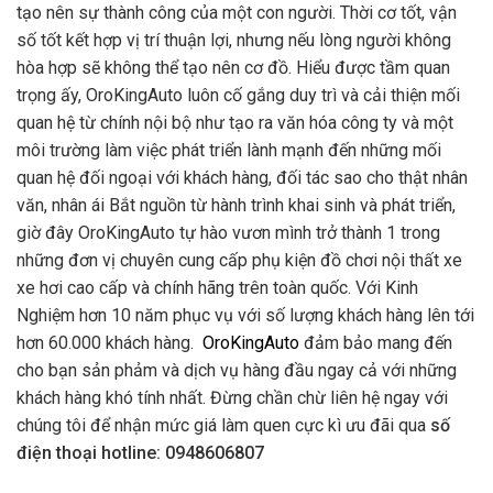
tạo nên sự thành công của một con người. Thời cơ tốt, vận
số tốt kết hợp vị trí thuận lợi, nhưng nếu lòng người không
hòa hợp sẽ không thể tạo nên cơ đồ. Hiểu được tầm quan
trọng ấy, OroKingAuto luôn cố gắng duy trì và cải thiện mối
quan hệ từ chính nội bộ như tạo ra văn hóa công ty và một
môi trường làm việc phát triển lành mạnh đến những mối
quan hệ đối ngoại với khách hàng, đối tác sao cho thật nhân
văn, nhân ái Bắt nguồn từ hành trình khai sinh và phát triển,
giờ đây OroKingAuto tự hào vươn mình trở thành 1 trong
những đơn vị chuyên cung cấp phụ kiện đồ chơi nội thất xe
xe hơi cao cấp và chính hãng trên toàn quốc. Với Kinh
Nghiệm hơn 10 năm phục vụ với số lượng khách hàng lên tới
hơn 60.000 khách hàng.
OroKingAuto
đảm bảo mang đến
cho bạn sản phảm và dịch vụ hàng đầu ngay cả với những
khách hàng khó tính nhất. Đừng chần chừ liên hệ ngay với
chúng tôi để nhận mức giá làm quen cực kì ưu đãi qua
số
điện thoại hotline: 0948606807