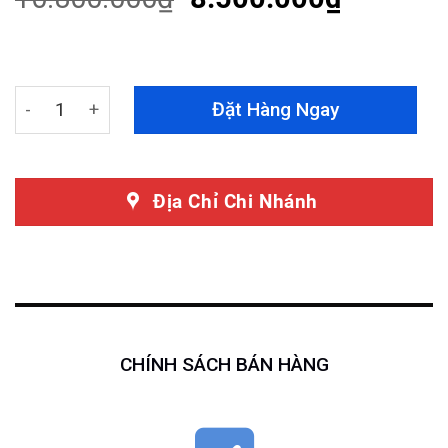
ratings
Màn Hình DVD Android OledPro X4 New - Màn hình giải t
Đặt Hàng Ngay
Địa Chỉ Chi Nhánh
CHÍNH SÁCH BÁN HÀNG