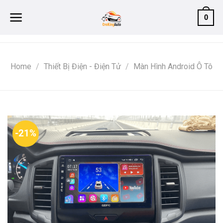
Skip
0
to
content
Home
/
Thiết Bị Điện - Điện Tử
/
Màn Hình Android Ô Tô
-21%