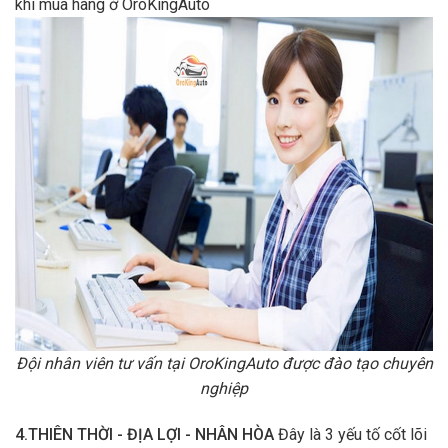
khi mua hàng ở OroKingAuto
Đội nhân viên tư vấn tại OroKingAuto được đào tạo chuyên
nghiệp
4.THIÊN THỜI - ĐỊA LỢI - NHÂN HÒA
Đây là 3 yếu tố cốt lõi