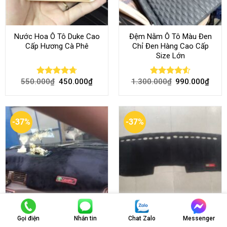
Nước Hoa Ô Tô Duke Cao
Đệm Nằm Ô Tô Màu Đen
Cấp Hương Cà Phê
Chỉ Đen Hàng Cao Cấp
Size Lớn
550.000
₫
450.000
₫
1.300.000
₫
990.000
₫
Rated
4.70
Rated
4.54
out of 5
out of 5
-37%
-37%
Gọi điện
Nhắn tin
Chat Zalo
Messenger
Thảm Taplo Camry 1998-
Thảm Taplo Ford Ranger