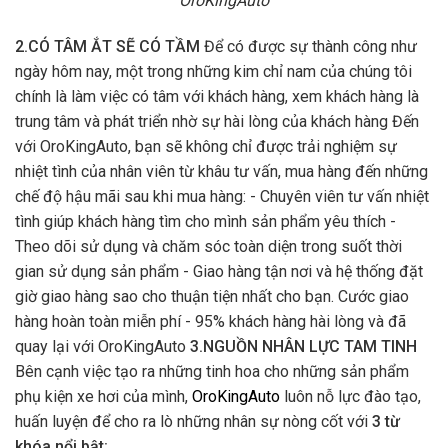
OroKingAuto
2.CÓ TÂM ẮT SẼ CÓ TẦM
Để có được sự thành công như
ngày hôm nay, một trong những kim chỉ nam của chúng tôi
chính là làm việc có tâm với khách hàng, xem khách hàng là
trung tâm và phát triển nhờ sự hài lòng của khách hàng Đến
với OroKingAuto, bạn sẽ không chỉ được trải nghiệm sự
nhiệt tình của nhân viên từ khâu tư vấn, mua hàng đến những
chế độ hậu mãi sau khi mua hàng: - Chuyên viên tư vấn nhiệt
tình giúp khách hàng tìm cho mình sản phẩm yêu thích -
Theo dõi sử dụng và chăm sóc toàn diện trong suốt thời
gian sử dụng sản phẩm - Giao hàng tận nơi và hệ thống đặt
giờ giao hàng sao cho thuận tiện nhất cho bạn. Cước giao
hàng hoàn toàn miễn phí - 95% khách hàng hài lòng và đã
quay lại với OroKingAuto
3.NGUỒN NHÂN LỰC TAM TINH
Bên cạnh việc tạo ra những tinh hoa cho những sản phẩm
phụ kiện xe hơi của mình,
OroKingAuto
luôn nỗ lực đào tạo,
huấn luyện để cho ra lò những nhân sự nòng cốt với
3 từ
khóa nổi bật: