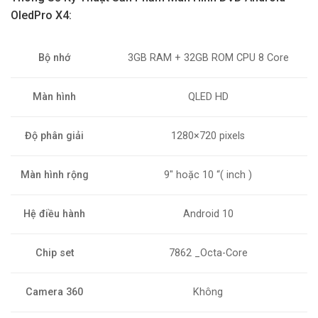
OledPro X4:
Bộ nhớ
3GB RAM + 32GB ROM CPU 8 Core
Màn hình
QLED HD
Độ phân giải
1280×720 pixels
Màn hình rộng
9″ hoặc 10 “( inch )
Hệ điều hành
Android 10
Chip set
7862 _Octa-Core
Camera 360
Không