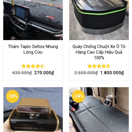
Thảm Taplo Seltos Nhung
Quây Chống Chuột Xe Ô Tô
Lông Cừu
Hàng Cao Cấp Hiệu Quả
100%
430.000
₫
270.000
₫
2.500.000
₫
1.800.000
₫
Rated
Rated
4.51
4.46
out
out of 5
of 5
-18%
-24%