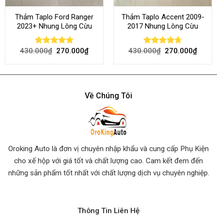
Thảm Taplo Ford Ranger
Thảm Taplo Accent 2009-
2023+ Nhung Lông Cừu
2017 Nhung Lông Cừu
430.000
₫
270.000
₫
430.000
₫
270.000
₫
Rated
4.80
Rated
4.64
out of 5
out of 5
Về Chúng Tôi
Oroking Auto là đơn vị chuyên nhập khẩu và cung cấp Phụ Kiện
cho xế hộp với giá tốt và chất lượng cao. Cam kết đem đến
những sản phẩm tốt nhất
với chất lượng dịch vụ chuyên nghiệp.
Thông Tin Liên Hệ