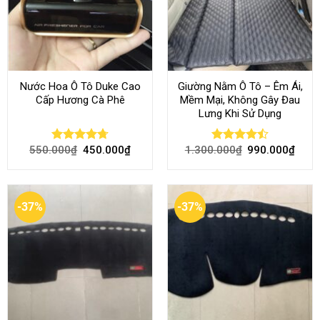
Nước Hoa Ô Tô Duke Cao
Giường Nằm Ô Tô – Êm Ái,
Cấp Hương Cà Phê
Mềm Mại, Không Gây Đau
Lưng Khi Sử Dụng
550.000
₫
450.000
₫
1.300.000
₫
990.000
₫
Rated
4.70
Rated
out of 5
4.45
out
of 5
-37%
-37%