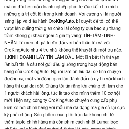
mà nó đòi hỏi mỗi doanh nghiệp phải tự đúc kết cho mình
những giá trị cốt lõi trong kinh doanh. Với cương vị là người
sáng lập và điều hành
OroKingAuto
, bí quyết để tôi có thể
vượt lên quãng thời gian chèo lái công ty qua bao sự thăng
trầm không gì khác ngoài 4 giá trị vàng:
TÍN-TÂM-TINH-
NHÂN
. Tôi xem 4 giá trị đó đối với bản thân tôi và với
OroKingAuto như 4 trụ nhà, không thể khuyết đi một trụ nào.
1.KINH DOANH LẤY TÍN LÀM ĐẦU
Một lần bất tín thì vạn
lần bất tin là câu nói gối đầu giường trong hoạt động bán
hàng của OroKingAuto. Người làm ăn lâu dài sẽ tính chuyện
đường xa, một vài đồng gian lận đánh đổi cả uy tín với khách
hàng thì quá dại dột. Chúng tôi tin rằng khi chúng tôi làm cho
1 người khách hài lòng, tức là tạo cho mình thêm 10 cơ hội
mới. Hiện nay, công ty OroKingAuto chuyên cung cấp phụ
kiện xe hơi chính hãng với mẫu mã đa dạng mà giá cả lại cực
kỳ phải chăng. Sản phẩm chúng tôi trải dài không chỉ từ
thảm taplo chính hãng mà còn phim cách nhiệt Lumar, bọc