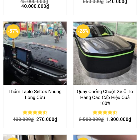
45.000.000
₫
650.000
₫
540.000
₫
Rated
4.58
Rated
4.51
40.000.000
₫
out of 5
out of 5
-37%
-28%
Thảm Taplo Seltos Nhung
Quây Chống Chuột Xe Ô Tô
Lông Cừu
Hàng Cao Cấp Hiệu Quả
100%
430.000
₫
270.000
₫
2.500.000
₫
1.800.000
₫
Rated
Rated
4.51
4.46
out
out of 5
of 5