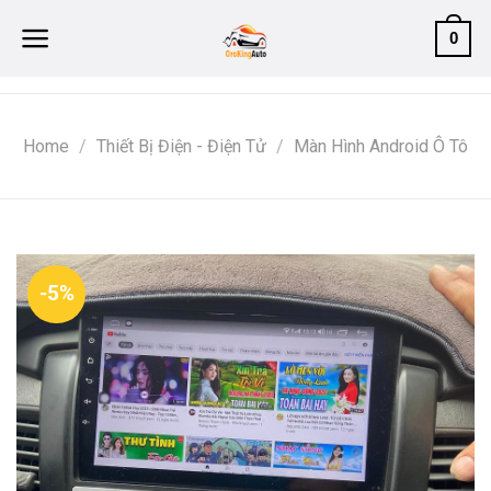
Skip
0
to
content
Home
/
Thiết Bị Điện - Điện Tử
/
Màn Hình Android Ô Tô
-5%