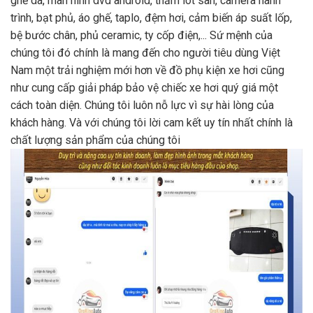
ghế da, màn hình dvd android, thảm lót sàn, camera hành
trình, bạt phủ, áo ghế, taplo, đệm hơi, cảm biến áp suất lốp,
bệ bước chân, phủ ceramic, ty cốp điện,... Sứ mệnh của
chúng tôi đó chính là mang đến cho người tiêu dùng Việt
Nam một trải nghiệm mới hơn về đồ phụ kiện xe hơi cũng
như cung cấp giải pháp bảo vệ chiếc xe hơi quý giá một
cách toàn diện. Chúng tôi luôn nỗ lực vì sự hài lòng của
khách hàng. Và với chúng tôi lời cam kết uy tín nhất chính là
chất lượng sản phẩm của chúng tôi