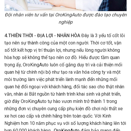
Đội nhân viên tư vấn tại OroKingAuto được đào tạo chuyên
nghiệp
4.THIÊN THỜI - ĐỊA LỢI - NHÂN HÒA
Đây là 3 yếu tố cốt lõi
tạo nên sự thành công của một con người. Thời cơ tốt, vận
số tốt kết hợp vị trí thuận lợi, nhưng nếu lòng người không
hòa hợp sẽ không thể tạo nên cơ đồ. Hiểu được tầm quan
trọng ấy, OroKingAuto luôn cố gắng duy trì và cải thiện mối
quan hệ từ chính nội bộ như tạo ra văn hóa công ty và một
môi trường làm việc phát triển lành mạnh đến những mối
quan hệ đối ngoại với khách hàng, đối tác sao cho thật nhân
văn, nhân ái Bắt nguồn từ hành trình khai sinh và phát triển,
giờ đây OroKingAuto tự hào vươn mình trở thành 1 trong
những đơn vị chuyên cung cấp phụ kiện đồ chơi nội thất xe
xe hơi cao cấp và chính hãng trên toàn quốc. Với Kinh
Nghiệm hơn 10 năm phục vụ với số lượng khách hàng lên tới
hơn 60.000 khách hàng.
OroKingAuto
đảm bảo mang đến