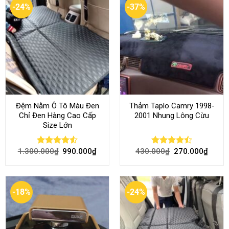
-24%
-37%
Đệm Nằm Ô Tô Màu Đen
Thảm Taplo Camry 1998-
Chỉ Đen Hàng Cao Cấp
2001 Nhung Lông Cừu
Size Lớn
1.300.000
₫
990.000
₫
430.000
₫
270.000
₫
Rated
4.54
Rated
out of 5
4.50
out
of 5
-18%
-24%