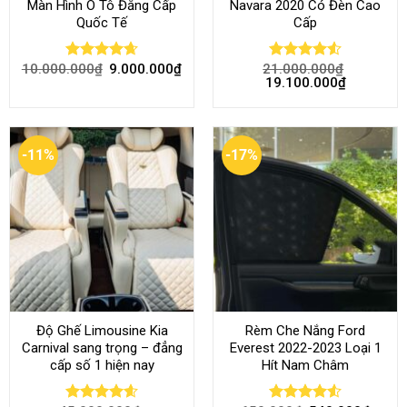
Màn Hình Ô Tô Đẳng Cấp
Navara 2020 Có Đèn Cao
Quốc Tế
Cấp
10.000.000
₫
9.000.000
₫
21.000.000
₫
Rated
4.68
Rated
4.52
19.100.000
₫
out of 5
out of 5
-11%
-17%
Độ Ghế Limousine Kia
Rèm Che Nắng Ford
Carnival sang trọng – đẳng
Everest 2022-2023 Loại 1
cấp số 1 hiện nay
Hít Nam Châm