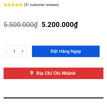
(
31
customer reviews)
Rated
31
4.77
out of 5
based on
customer
5.500.000
₫
5.200.000
₫
ratings
Màn Hình Android Mitsubishi Triton 2015 - 2019 quanti
Đặt Hàng Ngay
Địa Chỉ Chi Nhánh