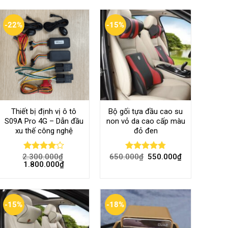
-22%
-15%
Thiết bị định vị ô tô
Bộ gối tựa đầu cao su
S09A Pro 4G – Dẫn đầu
non vỏ da cao cấp màu
xu thế công nghệ
đỏ đen
2.300.000
₫
650.000
₫
550.000
₫
Rated
Rated
4.80
1.800.000
₫
4.00
out
out of 5
of 5
-15%
-18%