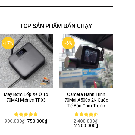
TOP SẢN PHẨM BÁN CHẠY
-17%
-8%
Máy Bơm Lốp Xe Ô Tô
Camera Hành Trình
70MAI Midrive TP03
70Mai A500s 2K Quốc
Tế Bản Cam Trước
900.000
₫
750.000
₫
2.400.000
₫
Rated
5.00
Rated
4.56
2.200.000
₫
out of 5
out of 5