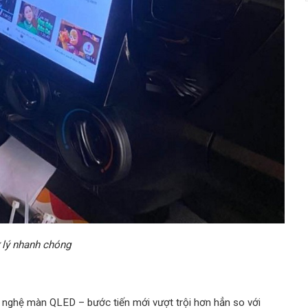
 lý nhanh chóng
nghệ màn QLED – bước tiến mới vượt trội hơn hẳn so với