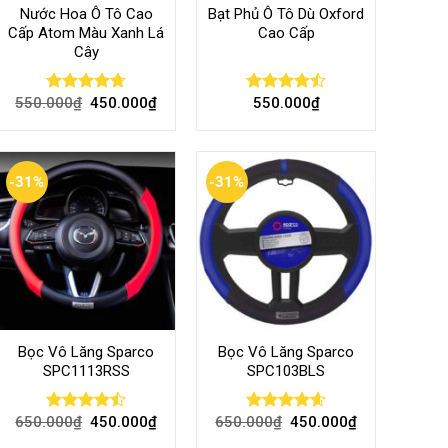
Nước Hoa Ô Tô Cao
Bạt Phủ Ô Tô Dù Oxford
Cấp Atom Màu Xanh Lá
Cao Cấp
Cây
550.000
₫
450.000
₫
550.000
₫
Rated
4.70
Rated
out of 5
4.50
out
of 5
-31%
-31%
Bọc Vô Lăng Sparco
Bọc Vô Lăng Sparco
SPC1113RSS
SPC103BLS
650.000
₫
450.000
₫
650.000
₫
450.000
₫
Rated
Rated
4.57
4.47
out
out of 5