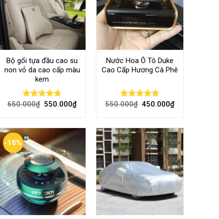
Bộ gối tựa đầu cao su
Nước Hoa Ô Tô Duke
non vỏ da cao cấp màu
Cao Cấp Hương Cà Phê
kem
650.000
₫
550.000
₫
550.000
₫
450.000
₫
Rated
4.70
Rated
4.70
out of 5
out of 5
-18%