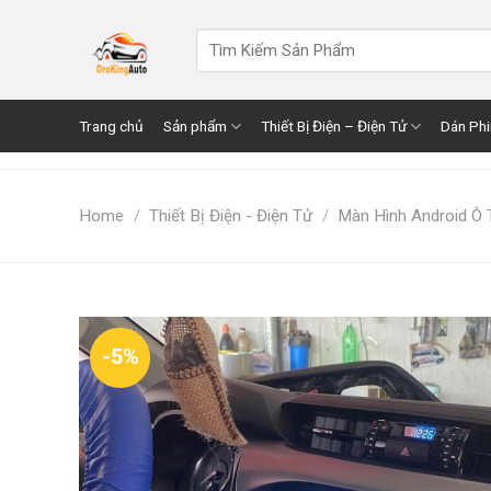
Skip
to
Search
for:
content
Trang chủ
Sản phẩm
Thiết Bị Điện – Điện Tử
Dán Ph
Home
/
Thiết Bị Điện - Điện Tử
/
Màn Hình Android Ô 
-5%