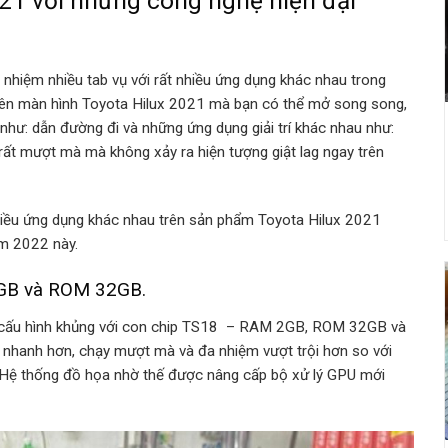
21 với những công nghệ hiện đại
nhiệm nhiều tab vụ với rất nhiều ứng dụng khác nhau trong
trên màn hình Toyota Hilux 2021 mà bạn có thể mở song song,
như: dẫn đường đi và những ứng dụng giải trí khác nhau như:
rất mượt mà mà không xảy ra hiện tượng giật lag ngay trên
nhiều ứng dụng khác nhau trên sản phẩm Toyota Hilux 2021
m 2022 này.
2GB và ROM 32GB.
t cấu hình khủng với con chip TS18 – RAM 2GB, ROM 32GB và
g nhanh hơn, chạy mượt mà và đa nhiệm vượt trội hơn so với
 Hệ thống đồ họa nhờ thế được nâng cấp bộ xử lý GPU mới