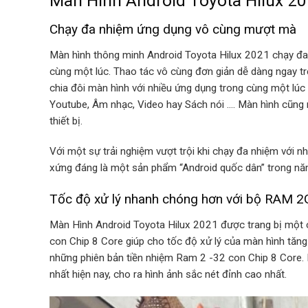
Màn Hình Android Toyota Hilux 20
Chạy đa nhiệm ứng dụng vô cùng mượt mà
Màn hình thông minh Android Toyota Hilux 2021 chạy đa 
cùng một lúc. Thao tác vô cùng đơn giản dễ dàng ngay 
chia đôi màn hình với nhiều ứng dụng trong cùng một lúc 
Youtube, Âm nhạc, Video hay Sách nói …. Màn hình cũng 
thiết bị.
Với một sự trải nghiệm vượt trội khi chạy đa nhiệm với 
xứng đáng là một sản phẩm “Android quốc dân” trong nă
Tốc độ xử lý nhanh chóng hơn với bộ RAM 
Màn Hình Android Toyota Hilux 2021 được trang bị mộ
con Chip 8 Core giúp cho tốc độ xử lý của màn hình tăn
những phiên bản tiền nhiệm Ram 2 -32 con Chip 8 Core.
nhất hiện nay, cho ra hình ảnh sắc nét đỉnh cao nhất.