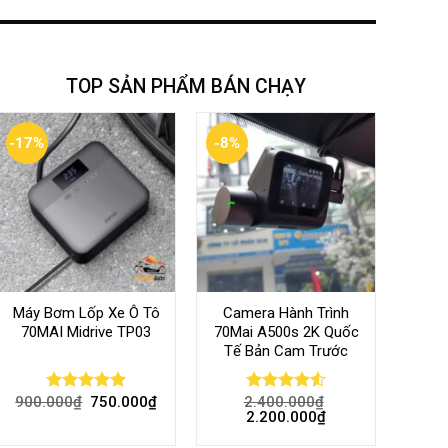
TOP SẢN PHẨM BÁN CHẠY
-17%
-8%
Máy Bơm Lốp Xe Ô Tô
Camera Hành Trình
70MAI Midrive TP03
70Mai A500s 2K Quốc
Tế Bản Cam Trước
900.000
₫
750.000
₫
2.400.000
₫
Rated
5.00
Rated
4.56
2.200.000
₫
out of 5
out of 5