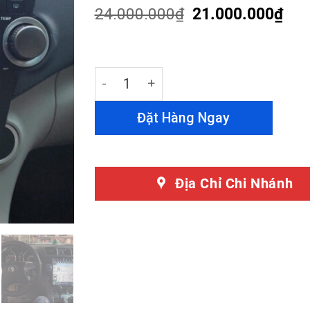
customer
24.000.000
₫
21.000.000
₫
ratings
Màn Hình Android Tesla Toyota Highlan
Đặt Hàng Ngay
Địa Chỉ Chi Nhánh