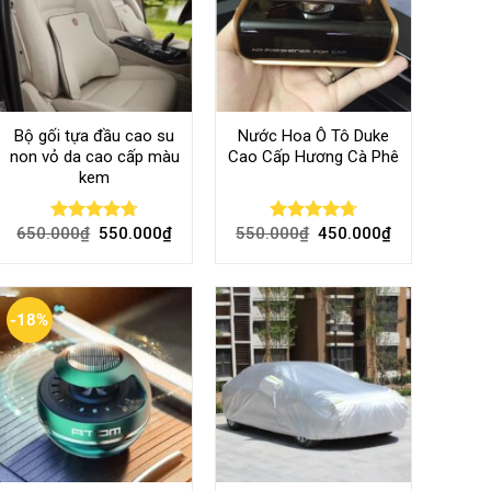
Bộ gối tựa đầu cao su
Nước Hoa Ô Tô Duke
non vỏ da cao cấp màu
Cao Cấp Hương Cà Phê
kem
650.000
₫
550.000
₫
550.000
₫
450.000
₫
Rated
4.70
Rated
4.70
out of 5
out of 5
-18%