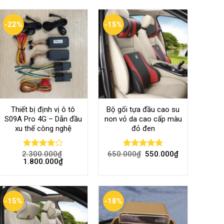
-22%
-15%
Thiết bị định vị ô tô
Bộ gối tựa đầu cao su
S09A Pro 4G – Dẫn đầu
non vỏ da cao cấp màu
xu thế công nghệ
đỏ đen
2.300.000
₫
650.000
₫
550.000
₫
Rated
Rated
4.80
1.800.000
₫
4.00
out
out of 5
of 5
-15%
-18%