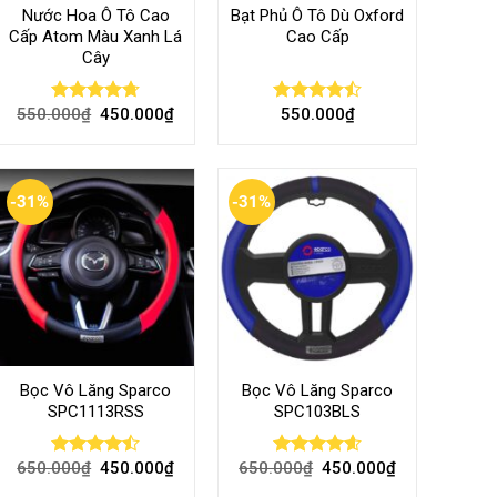
Nước Hoa Ô Tô Cao
Bạt Phủ Ô Tô Dù Oxford
Cấp Atom Màu Xanh Lá
Cao Cấp
Cây
550.000
₫
450.000
₫
550.000
₫
Rated
4.70
Rated
out of 5
4.50
out
of 5
-31%
-31%
Bọc Vô Lăng Sparco
Bọc Vô Lăng Sparco
SPC1113RSS
SPC103BLS
650.000
₫
450.000
₫
650.000
₫
450.000
₫
Rated
Rated
4.57
4.47
out
out of 5