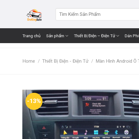
Skip
to
Search
for:
content
Trang chủ
Sản phẩm
Thiết Bị Điện – Điện Tử
Dán Ph
Home
/
Thiết Bị Điện - Điện Tử
/
Màn Hình Android Ô 
-13%