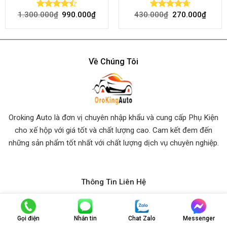
1.300.000
₫
990.000
₫
430.000
₫
270.000
₫
Rated
Rated
4.64
4.45
out
out of 5
of 5
Về Chúng Tôi
Oroking Auto là đơn vị chuyên nhập khẩu và cung cấp Phụ Kiện
cho xế hộp với giá tốt và chất lượng cao. Cam kết đem đến
những sản phẩm tốt nhất
với chất lượng dịch vụ chuyên nghiệp.
Thông Tin Liên Hệ
Trụ Sở Chính:
Số 903 Hoàng Trọng Mậu, P. Tân Hưng, Quận
7, Hồ Chí Minh.
Gọi điện
Nhắn tin
Chat Zalo
Messenger