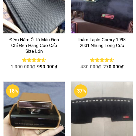
Đệm Nằm Ô Tô Màu Đen
Thảm Taplo Camry 1998-
Chỉ Đen Hàng Cao Cấp
2001 Nhung Lông Cừu
Size Lớn
1.300.000
₫
990.000
₫
430.000
₫
270.000
₫
Rated
4.54
Rated
out of 5
4.50
out
of 5
-18%
-37%