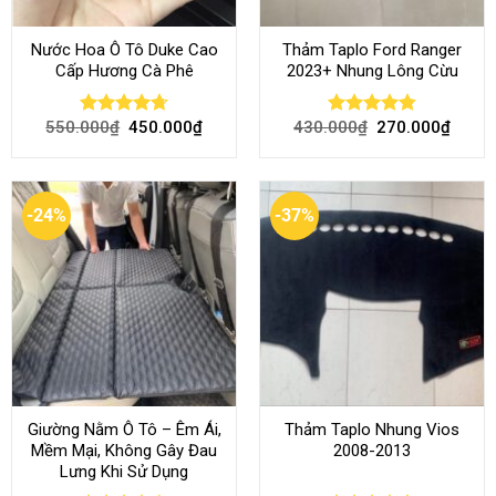
Nước Hoa Ô Tô Duke Cao
Thảm Taplo Ford Ranger
Cấp Hương Cà Phê
2023+ Nhung Lông Cừu
550.000
₫
450.000
₫
430.000
₫
270.000
₫
Rated
4.70
Rated
4.80
out of 5
out of 5
-24%
-37%
Giường Nằm Ô Tô – Êm Ái,
Thảm Taplo Nhung Vios
Mềm Mại, Không Gây Đau
2008-2013
Lưng Khi Sử Dụng