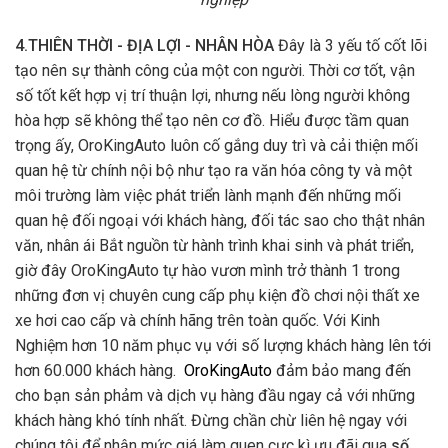
4.THIÊN THỜI - ĐỊA LỢI - NHÂN HÒA
Đây là 3 yếu tố cốt lõi
tạo nên sự thành công của một con người. Thời cơ tốt, vận
số tốt kết hợp vị trí thuận lợi, nhưng nếu lòng người không
hòa hợp sẽ không thể tạo nên cơ đồ. Hiểu được tầm quan
trọng ấy, OroKingAuto luôn cố gắng duy trì và cải thiện mối
quan hệ từ chính nội bộ như tạo ra văn hóa công ty và một
môi trường làm việc phát triển lành mạnh đến những mối
quan hệ đối ngoại với khách hàng, đối tác sao cho thật nhân
văn, nhân ái Bắt nguồn từ hành trình khai sinh và phát triển,
giờ đây OroKingAuto tự hào vươn mình trở thành 1 trong
những đơn vị chuyên cung cấp phụ kiện đồ chơi nội thất xe
xe hơi cao cấp và chính hãng trên toàn quốc. Với Kinh
Nghiệm hơn 10 năm phục vụ với số lượng khách hàng lên tới
hơn 60.000 khách hàng.
OroKingAuto
đảm bảo mang đến
cho bạn sản phảm và dịch vụ hàng đầu ngay cả với những
khách hàng khó tính nhất. Đừng chần chừ liên hệ ngay với
chúng tôi để nhận mức giá làm quen cực kì ưu đãi qua
số