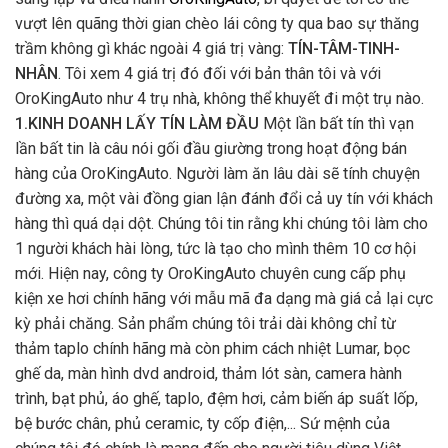
vượt lên quãng thời gian chèo lái công ty qua bao sự thăng
trầm không gì khác ngoài 4 giá trị vàng:
TÍN-TÂM-TINH-
NHÂN
. Tôi xem 4 giá trị đó đối với bản thân tôi và với
OroKingAuto như 4 trụ nhà, không thể khuyết đi một trụ nào.
1.KINH DOANH LẤY TÍN LÀM ĐẦU
Một lần bất tín thì vạn
lần bất tin là câu nói gối đầu giường trong hoạt động bán
hàng của OroKingAuto. Người làm ăn lâu dài sẽ tính chuyện
đường xa, một vài đồng gian lận đánh đổi cả uy tín với khách
hàng thì quá dại dột. Chúng tôi tin rằng khi chúng tôi làm cho
1 người khách hài lòng, tức là tạo cho mình thêm 10 cơ hội
mới. Hiện nay, công ty OroKingAuto chuyên cung cấp phụ
kiện xe hơi chính hãng với mẫu mã đa dạng mà giá cả lại cực
kỳ phải chăng. Sản phẩm chúng tôi trải dài không chỉ từ
thảm taplo chính hãng mà còn phim cách nhiệt Lumar, bọc
ghế da, màn hình dvd android, thảm lót sàn, camera hành
trình, bạt phủ, áo ghế, taplo, đệm hơi, cảm biến áp suất lốp,
bệ bước chân, phủ ceramic, ty cốp điện,... Sứ mệnh của