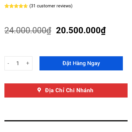
(
31
customer reviews)
Rated
31
4.65
out of 5
based on
customer
24.000.000
₫
20.500.000
₫
ratings
Màn Hình Android Tesla Toyota Camry 2008 - 2012 quan
Đặt Hàng Ngay
Địa Chỉ Chi Nhánh