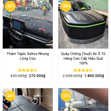
-37%
-28%
Thảm Taplo Seltos Nhung
Quây Chống Chuột Xe Ô Tô
Lông Cừu
Hàng Cao Cấp Hiệu Quả
100%
430.000
₫
270.000
₫
2.500.000
₫
1.800.000
₫
Rated
Rated
4.51
4.46
out
out of 5
of 5
-24%
-37%