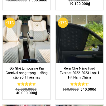
10.000.000
₫
9.000.000
₫
21.000.000
₫
Rated
4.68
Rated
4.52
19.100.000
₫
out of 5
out of 5
-11%
-17%
Độ Ghế Limousine Kia
Rèm Che Nắng Ford
Carnival sang trọng – đẳng
Everest 2022-2023 Loại 1
cấp số 1 hiện nay
Hít Nam Châm
45.000.000
₫
650.000
₫
540.000
₫
Rated
4.58
Rated
4.51
40.000.000
₫
out of 5
out of 5