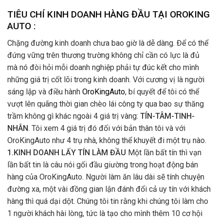
TIÊU CHÍ KINH DOANH HÀNG ĐẦU TẠI OROKING
AUTO :
Chặng đường kinh doanh chưa bao giờ là dễ dàng. Để có thể
đứng vững trên thương trường không chỉ cần có lực là đủ
mà nó đòi hỏi mỗi doanh nghiệp phải tự đúc kết cho mình
những giá trị cốt lõi trong kinh doanh. Với cương vị là người
sáng lập và điều hành
OroKingAuto
, bí quyết để tôi có thể
vượt lên quãng thời gian chèo lái công ty qua bao sự thăng
trầm không gì khác ngoài 4 giá trị vàng:
TÍN-TÂM-TINH-
NHÂN
. Tôi xem 4 giá trị đó đối với bản thân tôi và với
OroKingAuto như 4 trụ nhà, không thể khuyết đi một trụ nào.
1.KINH DOANH LẤY TÍN LÀM ĐẦU
Một lần bất tín thì vạn
lần bất tin là câu nói gối đầu giường trong hoạt động bán
hàng của OroKingAuto. Người làm ăn lâu dài sẽ tính chuyện
đường xa, một vài đồng gian lận đánh đổi cả uy tín với khách
hàng thì quá dại dột. Chúng tôi tin rằng khi chúng tôi làm cho
1 người khách hài lòng, tức là tạo cho mình thêm 10 cơ hội