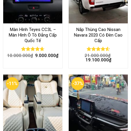
Màn Hình Teyes CC3L –
Nắp Thùng Cao Nissan
Màn Hình Ô Tô Đẳng Cấp
Navara 2020 Có Đèn Cao
Quốc Tế
Cấp
10.000.000
₫
9.000.000
₫
21.000.000
₫
Rated
4.68
Rated
4.52
19.100.000
₫
out of 5
out of 5
-11%
-37%