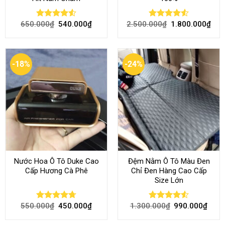
650.000
₫
540.000
₫
2.500.000
₫
1.800.000
₫
Rated
4.51
Rated
4.51
out of 5
out of 5
-18%
-24%
Nước Hoa Ô Tô Duke Cao
Đệm Nằm Ô Tô Màu Đen
Cấp Hương Cà Phê
Chỉ Đen Hàng Cao Cấp
Size Lớn
550.000
₫
450.000
₫
1.300.000
₫
990.000
₫
Rated
4.70
Rated
4.54
out of 5
out of 5