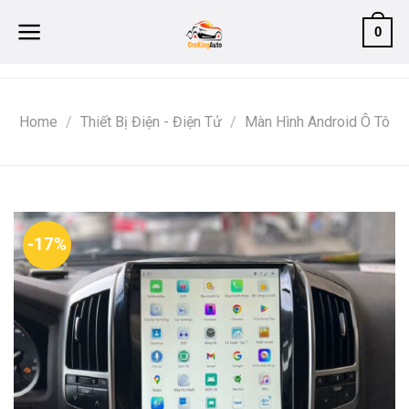
Skip
0
to
content
Home
/
Thiết Bị Điện - Điện Tử
/
Màn Hình Android Ô Tô
-17%