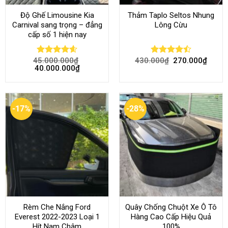
Độ Ghế Limousine Kia
Thảm Taplo Seltos Nhung
Carnival sang trọng – đẳng
Lông Cừu
cấp số 1 hiện nay
45.000.000
₫
430.000
₫
270.000
₫
Rated
4.58
Rated
40.000.000
₫
out of 5
4.46
out
of 5
-17%
-28%
Rèm Che Nắng Ford
Quây Chống Chuột Xe Ô Tô
Everest 2022-2023 Loại 1
Hàng Cao Cấp Hiệu Quả
Hít Nam Châm
100%