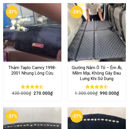
-37%
-24%
Thảm Taplo Camry 1998-
Giường Nằm Ô Tô – Êm Ái,
2001 Nhung Lông Cừu
Mềm Mại, Không Gây Đau
Lưng Khi Sử Dụng
430.000
₫
270.000
₫
1.300.000
₫
990.000
₫
Rated
Rated
4.50
out
4.45
out
of 5
of 5
-37%
-37%