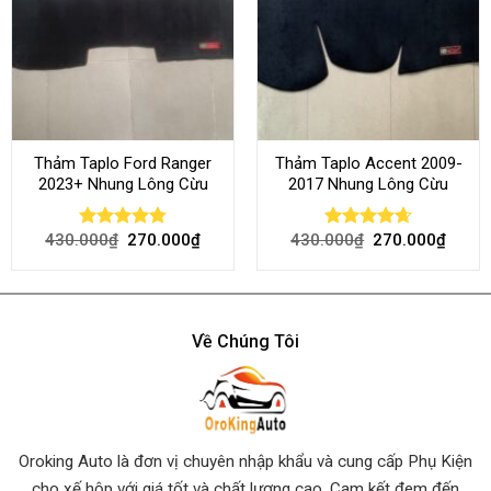
Thảm Taplo Ford Ranger
Thảm Taplo Accent 2009-
2023+ Nhung Lông Cừu
2017 Nhung Lông Cừu
430.000
₫
270.000
₫
430.000
₫
270.000
₫
Rated
4.80
Rated
4.64
out of 5
out of 5
Về Chúng Tôi
Oroking Auto là đơn vị chuyên nhập khẩu và cung cấp Phụ Kiện
cho xế hộp với giá tốt và chất lượng cao. Cam kết đem đến