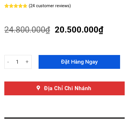
(
24
customer reviews)
Rated
24
4.75
out of 5
based on
customer
24.800.000
₫
20.500.000
₫
ratings
Màn Hình Android Tesla Toyota Land Cruiser 2008 - 201
Đặt Hàng Ngay
Địa Chỉ Chi Nhánh