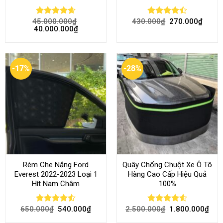
45.000.000
₫
430.000
₫
270.000
₫
Rated
4.58
Rated
40.000.000
₫
out of 5
4.46
out
of 5
-17%
-28%
Rèm Che Nắng Ford
Quây Chống Chuột Xe Ô Tô
Everest 2022-2023 Loại 1
Hàng Cao Cấp Hiệu Quả
Hít Nam Châm
100%
650.000
₫
540.000
₫
2.500.000
₫
1.800.000
₫
Rated
4.51
Rated
4.51
out of 5
out of 5