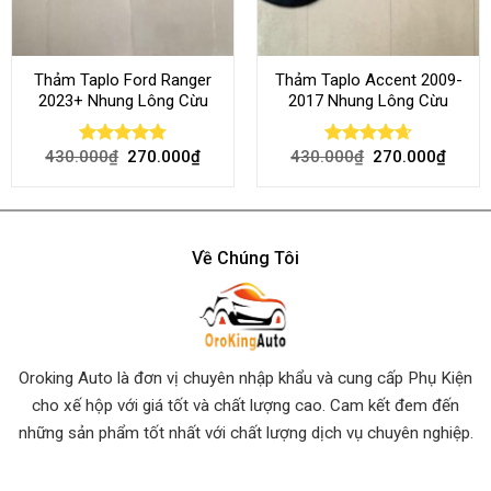
Thảm Taplo Ford Ranger
Thảm Taplo Accent 2009-
2023+ Nhung Lông Cừu
2017 Nhung Lông Cừu
430.000
₫
270.000
₫
430.000
₫
270.000
₫
Rated
4.80
Rated
4.64
out of 5
out of 5
Về Chúng Tôi
Oroking Auto là đơn vị chuyên nhập khẩu và cung cấp Phụ Kiện
cho xế hộp với giá tốt và chất lượng cao. Cam kết đem đến
những sản phẩm tốt nhất
với chất lượng dịch vụ chuyên nghiệp.