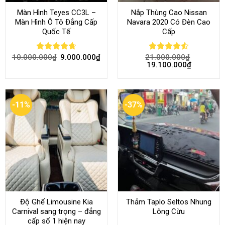
Màn Hình Teyes CC3L –
Nắp Thùng Cao Nissan
Màn Hình Ô Tô Đẳng Cấp
Navara 2020 Có Đèn Cao
Quốc Tế
Cấp
10.000.000
₫
9.000.000
₫
21.000.000
₫
Rated
4.68
Rated
4.52
19.100.000
₫
out of 5
out of 5
-11%
-37%
Độ Ghế Limousine Kia
Thảm Taplo Seltos Nhung
Carnival sang trọng – đẳng
Lông Cừu
cấp số 1 hiện nay