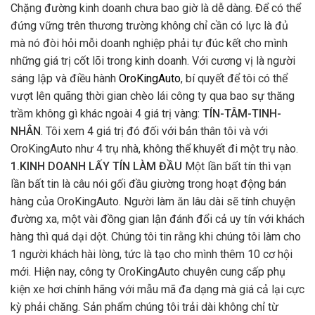
Chặng đường kinh doanh chưa bao giờ là dễ dàng. Để có thể
đứng vững trên thương trường không chỉ cần có lực là đủ
mà nó đòi hỏi mỗi doanh nghiệp phải tự đúc kết cho mình
những giá trị cốt lõi trong kinh doanh. Với cương vị là người
sáng lập và điều hành
OroKingAuto
, bí quyết để tôi có thể
vượt lên quãng thời gian chèo lái công ty qua bao sự thăng
trầm không gì khác ngoài 4 giá trị vàng:
TÍN-TÂM-TINH-
NHÂN
. Tôi xem 4 giá trị đó đối với bản thân tôi và với
OroKingAuto như 4 trụ nhà, không thể khuyết đi một trụ nào.
1.KINH DOANH LẤY TÍN LÀM ĐẦU
Một lần bất tín thì vạn
lần bất tin là câu nói gối đầu giường trong hoạt động bán
hàng của OroKingAuto. Người làm ăn lâu dài sẽ tính chuyện
đường xa, một vài đồng gian lận đánh đổi cả uy tín với khách
hàng thì quá dại dột. Chúng tôi tin rằng khi chúng tôi làm cho
1 người khách hài lòng, tức là tạo cho mình thêm 10 cơ hội
mới. Hiện nay, công ty OroKingAuto chuyên cung cấp phụ
kiện xe hơi chính hãng với mẫu mã đa dạng mà giá cả lại cực
kỳ phải chăng. Sản phẩm chúng tôi trải dài không chỉ từ