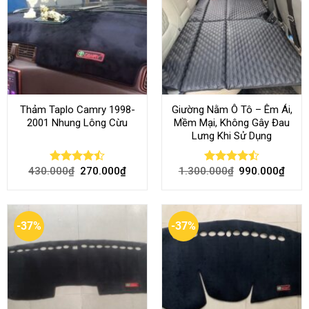
Thảm Taplo Camry 1998-
Giường Nằm Ô Tô – Êm Ái,
2001 Nhung Lông Cừu
Mềm Mại, Không Gây Đau
Lưng Khi Sử Dụng
430.000
₫
270.000
₫
1.300.000
₫
990.000
₫
Rated
Rated
4.50
out
4.45
out
of 5
of 5
-37%
-37%