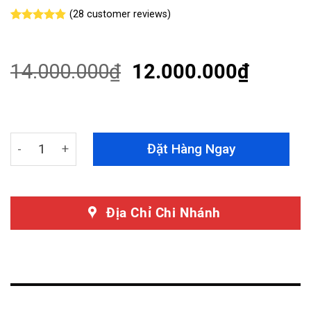
(
28
customer reviews)
Rated
28
4.79
out of 5
based on
customer
14.000.000
₫
12.000.000
₫
ratings
Màn Hình Android Tesla Chevrolet Orlando quantity
Đặt Hàng Ngay
Địa Chỉ Chi Nhánh