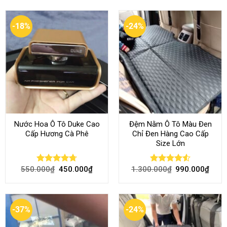
-18%
-24%
Nước Hoa Ô Tô Duke Cao
Đệm Nằm Ô Tô Màu Đen
Cấp Hương Cà Phê
Chỉ Đen Hàng Cao Cấp
Size Lớn
550.000
₫
450.000
₫
1.300.000
₫
990.000
₫
Rated
4.70
Rated
4.54
out of 5
out of 5
-37%
-24%