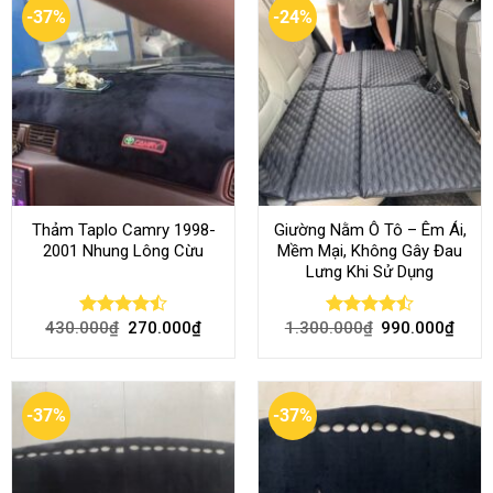
-37%
-24%
Thảm Taplo Camry 1998-
Giường Nằm Ô Tô – Êm Ái,
2001 Nhung Lông Cừu
Mềm Mại, Không Gây Đau
Lưng Khi Sử Dụng
430.000
₫
270.000
₫
1.300.000
₫
990.000
₫
Rated
Rated
4.50
out
4.45
out
of 5
of 5
-37%
-37%