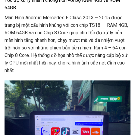
Tốc độ xử lý nhanh chóng hơn với bộ RAM 4GB và ROM
64GB.
Màn Hình Android Mercedes E Class 2013 – 2015 được
trang bị một cấu hình khủng với con chip TS18 – RAM 4GB,
ROM 64GB và con Chip 8 Core giúp cho tốc độ xử lý của
màn hình tăng nhanh hơn, chạy mượt mà và đa nhiệm vượt
trội hơn so với những phiên bản tiền nhiệm Ram 4 – 64 con
Chip 8 Core. Hệ thống đồ họa nhờ thế được nâng cấp bộ xử
lý GPU mới nhất hiện nay, cho ra hình ảnh sắc nét đỉnh cao
nhất.