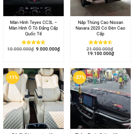
Màn Hình Teyes CC3L –
Nắp Thùng Cao Nissan
Màn Hình Ô Tô Đẳng Cấp
Navara 2020 Có Đèn Cao
Quốc Tế
Cấp
10.000.000
₫
9.000.000
₫
21.000.000
₫
Rated
4.68
Rated
4.52
19.100.000
₫
out of 5
out of 5
-11%
-37%