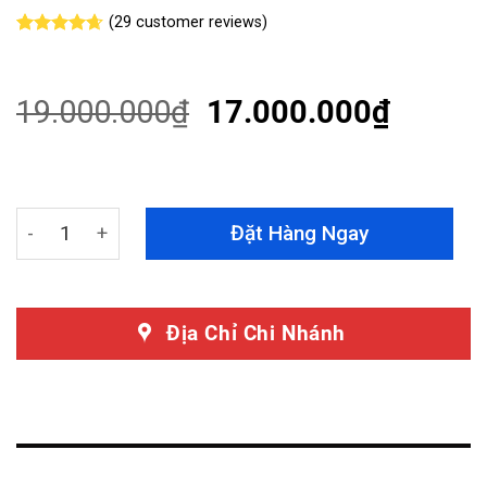
(
29
customer reviews)
Rated
29
4.62
out of 5
based on
customer
19.000.000
₫
17.000.000
₫
ratings
Màn Hình Android Mercedes E Class 2013 - 2015 quant
Đặt Hàng Ngay
Địa Chỉ Chi Nhánh