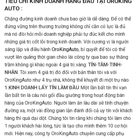
TIÊU CHÍ KINH DOANH HÀNG ĐẦU TẠI OROKING
AUTO :
Chặng đường kinh doanh chưa bao giờ là dễ dàng. Để có thể
đứng vững trên thương trường không chỉ cần có lực là đủ
mà nó đòi hỏi mỗi doanh nghiệp phải tự đúc kết cho mình
những giá trị cốt lõi trong kinh doanh. Với cương vị là người
sáng lập và điều hành
OroKingAuto
, bí quyết để tôi có thể
vượt lên quãng thời gian chèo lái công ty qua bao sự thăng
trầm không gì khác ngoài 4 giá trị vàng:
TÍN-TÂM-TINH-
NHÂN
. Tôi xem 4 giá trị đó đối với bản thân tôi và với
OroKingAuto như 4 trụ nhà, không thể khuyết đi một trụ nào.
1.KINH DOANH LẤY TÍN LÀM ĐẦU
Một lần bất tín thì vạn
lần bất tin là câu nói gối đầu giường trong hoạt động bán
hàng của OroKingAuto. Người làm ăn lâu dài sẽ tính chuyện
đường xa, một vài đồng gian lận đánh đổi cả uy tín với khách
hàng thì quá dại dột. Chúng tôi tin rằng khi chúng tôi làm cho
1 người khách hài lòng, tức là tạo cho mình thêm 10 cơ hội
mới. Hiện nay, công ty OroKingAuto chuyên cung cấp phụ