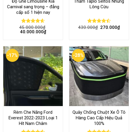
Độ Ghế Limousine Kia
Thảm Taplo Seltos Nhung
Carnival sang trọng – đẳng
Lông Cừu
cấp số 1 hiện nay
45.000.000
₫
430.000
₫
270.000
₫
Rated
4.58
Rated
40.000.000
₫
out of 5
4.46
out
of 5
-17%
-28%
Rèm Che Nắng Ford
Quây Chống Chuột Xe Ô Tô
Everest 2022-2023 Loại 1
Hàng Cao Cấp Hiệu Quả
Hít Nam Châm
100%