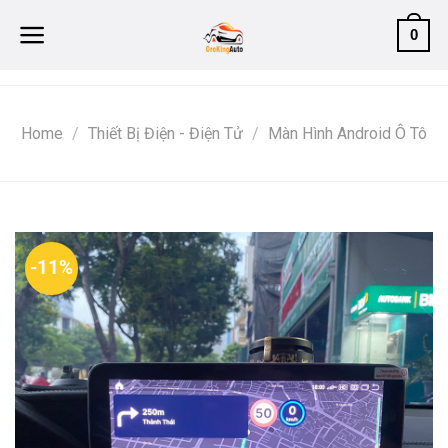
Skip
0
to
content
Home
/
Thiết Bị Điện - Điện Tử
/
Màn Hình Android Ô Tô
-11%