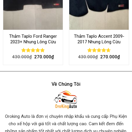
Thảm Taplo Ford Ranger
Thảm Taplo Accent 2009-
2023+ Nhung Lông Cừu
2017 Nhung Lông Cừu
430.000
₫
270.000
₫
430.000
₫
270.000
₫
Rated
4.80
Rated
4.64
out of 5
out of 5
Về Chúng Tôi
Oroking Auto là đơn vị chuyên nhập khẩu và cung cấp Phụ Kiện
cho xế hộp với giá tốt và chất lượng cao. Cam kết đem đến
những sản phẩm tốt nhất
với chất lượng dịch vụ chuyên nghiệp.