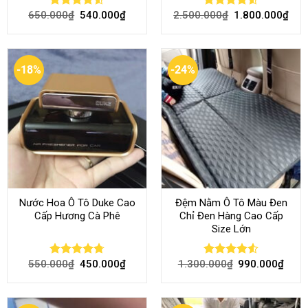
650.000
₫
540.000
₫
2.500.000
₫
1.800.000
₫
Rated
4.51
Rated
4.51
out of 5
out of 5
-18%
-24%
Nước Hoa Ô Tô Duke Cao
Đệm Nằm Ô Tô Màu Đen
Cấp Hương Cà Phê
Chỉ Đen Hàng Cao Cấp
Size Lớn
550.000
₫
450.000
₫
1.300.000
₫
990.000
₫
Rated
4.70
Rated
4.54
out of 5
out of 5