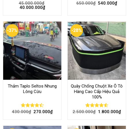
45.000.000
₫
650.000
₫
540.000
₫
Rated
4.58
Rated
4.51
40.000.000
₫
out of 5
out of 5
-37%
-28%
Thảm Taplo Seltos Nhung
Quây Chống Chuột Xe Ô Tô
Lông Cừu
Hàng Cao Cấp Hiệu Quả
100%
430.000
₫
270.000
₫
2.500.000
₫
1.800.000
₫
Rated
Rated
4.51
4.46
out
out of 5
of 5