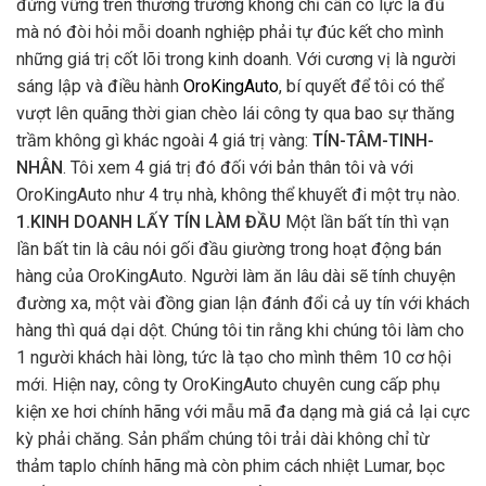
đứng vững trên thương trường không chỉ cần có lực là đủ
mà nó đòi hỏi mỗi doanh nghiệp phải tự đúc kết cho mình
những giá trị cốt lõi trong kinh doanh. Với cương vị là người
sáng lập và điều hành
OroKingAuto
, bí quyết để tôi có thể
vượt lên quãng thời gian chèo lái công ty qua bao sự thăng
trầm không gì khác ngoài 4 giá trị vàng:
TÍN-TÂM-TINH-
NHÂN
. Tôi xem 4 giá trị đó đối với bản thân tôi và với
OroKingAuto như 4 trụ nhà, không thể khuyết đi một trụ nào.
1.KINH DOANH LẤY TÍN LÀM ĐẦU
Một lần bất tín thì vạn
lần bất tin là câu nói gối đầu giường trong hoạt động bán
hàng của OroKingAuto. Người làm ăn lâu dài sẽ tính chuyện
đường xa, một vài đồng gian lận đánh đổi cả uy tín với khách
hàng thì quá dại dột. Chúng tôi tin rằng khi chúng tôi làm cho
1 người khách hài lòng, tức là tạo cho mình thêm 10 cơ hội
mới. Hiện nay, công ty OroKingAuto chuyên cung cấp phụ
kiện xe hơi chính hãng với mẫu mã đa dạng mà giá cả lại cực
kỳ phải chăng. Sản phẩm chúng tôi trải dài không chỉ từ
thảm taplo chính hãng mà còn phim cách nhiệt Lumar, bọc