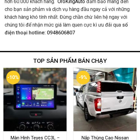
hơn 60.000 khách hàng.
OroKingAuto
đảm bảo mang đến
cho bạn sản phảm và dịch vụ hàng đầu ngay cả với những
khách hàng khó tính nhất. Đừng chần chừ liên hệ ngay với
chúng tôi để nhận mức giá làm quen cực kì ưu đãi qua
số
điện thoại hotline: 0948606807
TOP SẢN PHẨM BÁN CHẠY
-10%
-9%
Màn Hình Teyes CC3L –
Nắp Thùng Cao Nissan