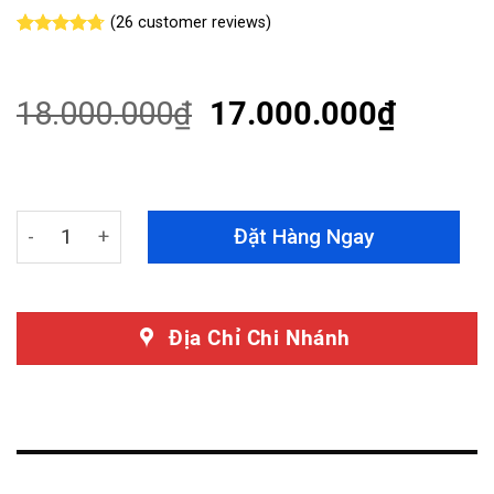
(
26
customer reviews)
Rated
26
4.69
out of 5
based on
customer
18.000.000
₫
17.000.000
₫
ratings
Màn Hình Android Mercedes Benz GLS 2018 quantity
Đặt Hàng Ngay
Địa Chỉ Chi Nhánh