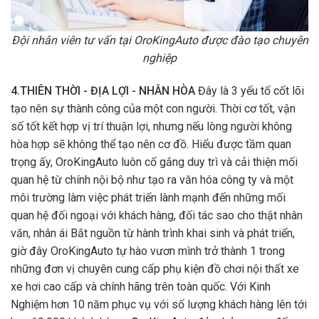
Đội nhân viên tư vấn tại OroKingAuto được đào tạo chuyên
nghiệp
4.THIÊN THỜI - ĐỊA LỢI - NHÂN HÒA
Đây là 3 yếu tố cốt lõi
tạo nên sự thành công của một con người. Thời cơ tốt, vận
số tốt kết hợp vị trí thuận lợi, nhưng nếu lòng người không
hòa hợp sẽ không thể tạo nên cơ đồ. Hiểu được tầm quan
trọng ấy, OroKingAuto luôn cố gắng duy trì và cải thiện mối
quan hệ từ chính nội bộ như tạo ra văn hóa công ty và một
môi trường làm việc phát triển lành mạnh đến những mối
quan hệ đối ngoại với khách hàng, đối tác sao cho thật nhân
văn, nhân ái Bắt nguồn từ hành trình khai sinh và phát triển,
giờ đây OroKingAuto tự hào vươn mình trở thành 1 trong
những đơn vị chuyên cung cấp phụ kiện đồ chơi nội thất xe
xe hơi cao cấp và chính hãng trên toàn quốc. Với Kinh
Nghiệm hơn 10 năm phục vụ với số lượng khách hàng lên tới