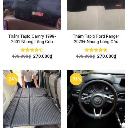
Thảm Taplo Camry 1998-
Thảm Taplo Ford Ranger
2001 Nhung Lông Cừu
2023+ Nhung Lông Cừu
430.000
₫
270.000
₫
430.000
₫
270.000
₫
Rated
Rated
4.80
4.50
out
out of 5
of 5
-24%
-31%