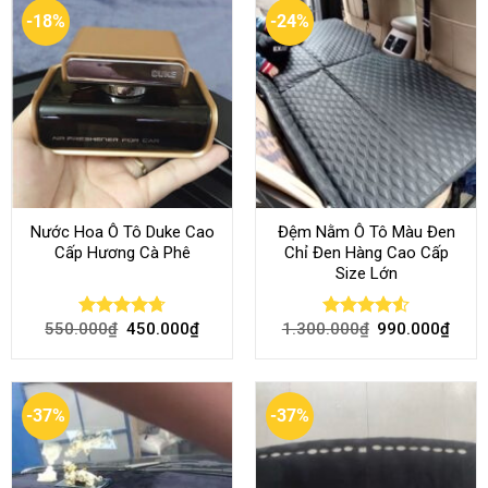
-18%
-24%
Nước Hoa Ô Tô Duke Cao
Đệm Nằm Ô Tô Màu Đen
Cấp Hương Cà Phê
Chỉ Đen Hàng Cao Cấp
Size Lớn
550.000
₫
450.000
₫
1.300.000
₫
990.000
₫
Rated
4.70
Rated
4.54
out of 5
out of 5
-37%
-37%