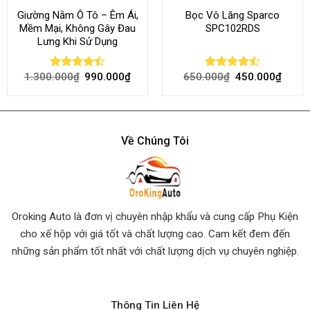
Giường Nằm Ô Tô – Êm Ái,
Bọc Vô Lăng Sparco
Mềm Mại, Không Gây Đau
SPC102RDS
Lưng Khi Sử Dụng
1.300.000
₫
990.000
₫
650.000
₫
450.000
₫
Rated
Rated
4.45
out
4.50
out
of 5
of 5
Về Chúng Tôi
Oroking Auto là đơn vị chuyên nhập khẩu và cung cấp Phụ Kiện
cho xế hộp với giá tốt và chất lượng cao. Cam kết đem đến
những sản phẩm tốt nhất
với chất lượng dịch vụ chuyên nghiệp.
Thông Tin Liên Hệ