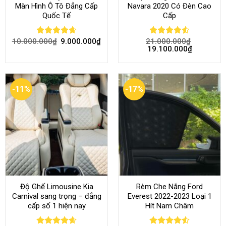
Màn Hình Ô Tô Đẳng Cấp
Navara 2020 Có Đèn Cao
Quốc Tế
Cấp
10.000.000
₫
9.000.000
₫
21.000.000
₫
Rated
4.68
Rated
4.52
19.100.000
₫
out of 5
out of 5
-11%
-17%
Độ Ghế Limousine Kia
Rèm Che Nắng Ford
Carnival sang trọng – đẳng
Everest 2022-2023 Loại 1
cấp số 1 hiện nay
Hít Nam Châm