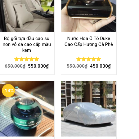
Bộ gối tựa đầu cao su
Nước Hoa Ô Tô Duke
non vỏ da cao cấp màu
Cao Cấp Hương Cà Phê
kem
650.000
₫
550.000
₫
550.000
₫
450.000
₫
Rated
4.70
Rated
4.70
out of 5
out of 5
-18%