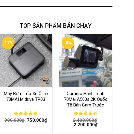
TOP SẢN PHẨM BÁN CHẠY
-17%
-8%
Máy Bơm Lốp Xe Ô Tô
Camera Hành Trình
70MAI Midrive TP03
70Mai A500s 2K Quốc
Tế Bản Cam Trước
900.000
₫
750.000
₫
2.400.000
₫
Rated
5.00
Rated
4.56
2.200.000
₫
out of 5
out of 5