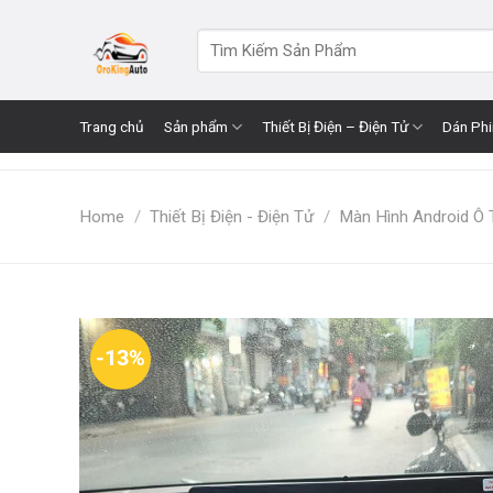
Skip
to
Search
for:
content
Trang chủ
Sản phẩm
Thiết Bị Điện – Điện Tử
Dán Ph
Home
/
Thiết Bị Điện - Điện Tử
/
Màn Hình Android Ô 
-13%