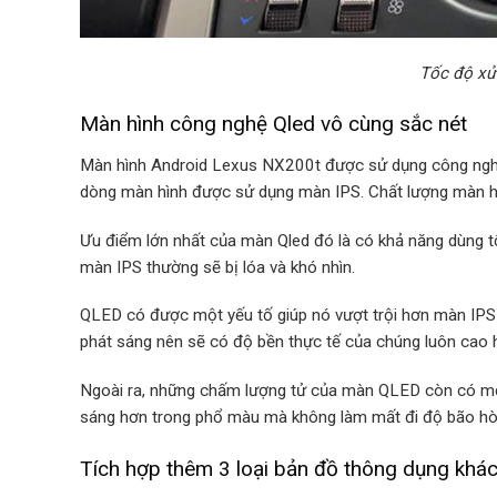
Tốc độ xử
Màn hình công nghệ Qled vô cùng sắc nét
Màn hình Android Lexus NX200t được sử dụng công nghệ
dòng màn hình được sử dụng màn IPS. Chất lượng màn h
Ưu điểm lớn nhất của màn Qled đó là có khả năng dùng tốt 
màn IPS thường sẽ bị lóa và khó nhìn.
QLED có được một yếu tố giúp nó vượt trội hơn màn IPS l
phát sáng nên sẽ có độ bền thực tế của chúng luôn cao
Ngoài ra, những chấm lượng tử của màn QLED còn có mộ
sáng hơn trong phổ màu mà không làm mất đi độ bão hò
Tích hợp thêm 3 loại bản đồ thông dụng khá