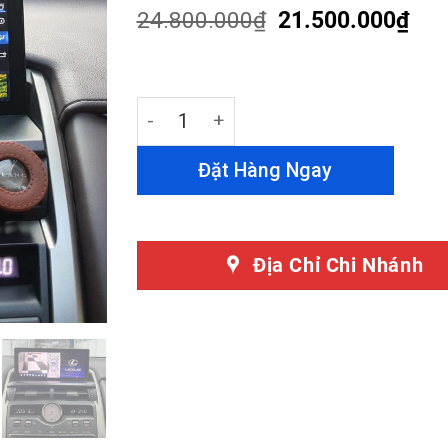
customer
24.800.000
₫
21.500.000
₫
ratings
Màn Hình Android Lexus NX200t quant
Đặt Hàng Ngay
Địa Chỉ Chi Nhánh