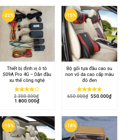
-22%
-15%
Thiết bị định vị ô tô
Bộ gối tựa đầu cao su
S09A Pro 4G – Dẫn đầu
non vỏ da cao cấp màu
xu thế công nghệ
đỏ đen
2.300.000
₫
650.000
₫
550.000
₫
Rated
Rated
4.80
1.800.000
₫
4.00
out
out of 5
of 5
-15%
-18%