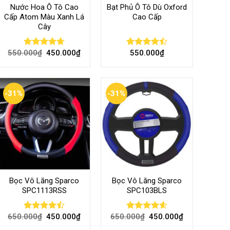
Nước Hoa Ô Tô Cao
Bạt Phủ Ô Tô Dù Oxford
Cấp Atom Màu Xanh Lá
Cao Cấp
Cây
550.000
₫
450.000
₫
550.000
₫
Rated
4.70
Rated
out of 5
4.50
out
of 5
-31%
-31%
Bọc Vô Lăng Sparco
Bọc Vô Lăng Sparco
SPC1113RSS
SPC103BLS
650.000
₫
450.000
₫
650.000
₫
450.000
₫
Rated
Rated
4.57
4.47
out
out of 5