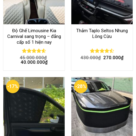
Độ Ghế Limousine Kia
Thảm Taplo Seltos Nhung
Carnival sang trọng – đẳng
Lông Cừu
cấp số 1 hiện nay
45.000.000
₫
430.000
₫
270.000
₫
Rated
4.58
Rated
40.000.000
₫
out of 5
4.46
out
of 5
-17%
-28%