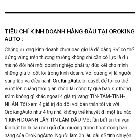
TIÊU CHÍ KINH DOANH HÀNG ĐẦU TẠI OROKING
AUTO :
Chặng đường kinh doanh chưa bao giờ là dễ dàng. Để có thể
đứng vững trên thương trường không chỉ cần có lực là đủ
mà nó đòi hỏi mỗi doanh nghiệp phải tự đúc kết cho mình
những giá trị cốt lõi trong kinh doanh. Với cương vị là người
sáng lập và điều hành
OroKingAuto
, bí quyết để tôi có thể
vượt lên quãng thời gian chèo lái công ty qua bao sự thăng
trầm không gì khác ngoài 4 giá trị vàng:
TÍN-TÂM-TINH-
NHÂN
. Tôi xem 4 giá trị đó đối với bản thân tôi và với
OroKingAuto như 4 trụ nhà, không thể khuyết đi một trụ nào.
1.KINH DOANH LẤY TÍN LÀM ĐẦU
Một lần bất tín thì vạn
lần bất tin là câu nói gối đầu giường trong hoạt động bán
hàng của OroKingAuto. Người làm ăn lâu dài sẽ tính chuyện