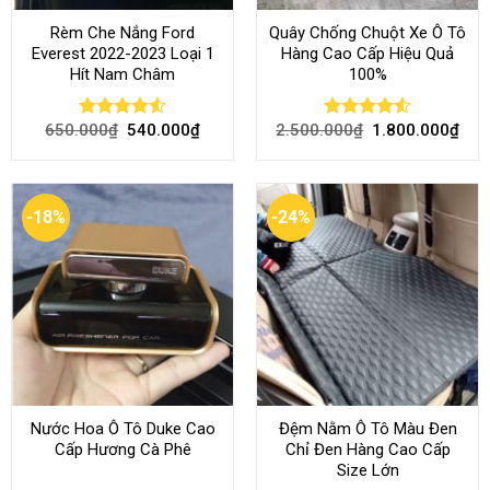
Rèm Che Nắng Ford
Quây Chống Chuột Xe Ô Tô
Everest 2022-2023 Loại 1
Hàng Cao Cấp Hiệu Quả
Hít Nam Châm
100%
650.000
₫
540.000
₫
2.500.000
₫
1.800.000
₫
Rated
4.51
Rated
4.51
out of 5
out of 5
-18%
-24%
Nước Hoa Ô Tô Duke Cao
Đệm Nằm Ô Tô Màu Đen
Cấp Hương Cà Phê
Chỉ Đen Hàng Cao Cấp
Size Lớn