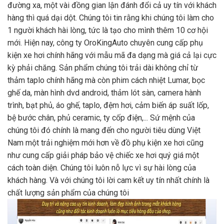
đường xa, một vài đồng gian lận đánh đổi cả uy tín với khách
hàng thì quá dại dột. Chúng tôi tin rằng khi chúng tôi làm cho
1 người khách hài lòng, tức là tạo cho mình thêm 10 cơ hội
mới. Hiện nay, công ty OroKingAuto chuyên cung cấp phụ
kiện xe hơi chính hãng với mẫu mã đa dạng mà giá cả lại cực
kỳ phải chăng. Sản phẩm chúng tôi trải dài không chỉ từ
thảm taplo chính hãng mà còn phim cách nhiệt Lumar, bọc
ghế da, màn hình dvd android, thảm lót sàn, camera hành
trình, bạt phủ, áo ghế, taplo, đệm hơi, cảm biến áp suất lốp,
bệ bước chân, phủ ceramic, ty cốp điện,... Sứ mệnh của
chúng tôi đó chính là mang đến cho người tiêu dùng Việt
Nam một trải nghiệm mới hơn về đồ phụ kiện xe hơi cũng
như cung cấp giải pháp bảo vệ chiếc xe hơi quý giá một
cách toàn diện. Chúng tôi luôn nỗ lực vì sự hài lòng của
khách hàng. Và với chúng tôi lời cam kết uy tín nhất chính là
chất lượng sản phẩm của chúng tôi