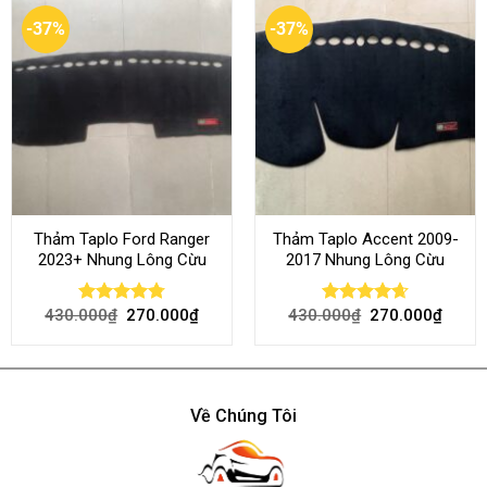
-37%
-37%
Thảm Taplo Ford Ranger
Thảm Taplo Accent 2009-
2023+ Nhung Lông Cừu
2017 Nhung Lông Cừu
430.000
₫
270.000
₫
430.000
₫
270.000
₫
Rated
4.80
Rated
4.64
out of 5
out of 5
Về Chúng Tôi