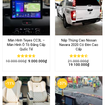
Màn Hình Teyes CC3L –
Nắp Thùng Cao Nissan
Màn Hình Ô Tô Đẳng Cấp
Navara 2020 Có Đèn Cao
Quốc Tế
Cấp
10.000.000
₫
9.000.000
₫
21.000.000
₫
Rated
4.68
Rated
4.52
19.100.000
₫
out of 5
out of 5
-11%
-37%