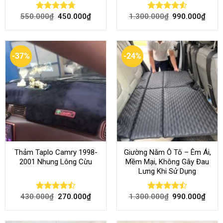
550.000
₫
450.000
₫
1.300.000
₫
990.000
₫
Rated
4.70
Rated
4.54
out of 5
out of 5
-37%
-24%
Thảm Taplo Camry 1998-
Giường Nằm Ô Tô – Êm Ái,
2001 Nhung Lông Cừu
Mềm Mại, Không Gây Đau
Lưng Khi Sử Dụng
430.000
₫
270.000
₫
1.300.000
₫
990.000
₫
Rated
Rated
4.50
out
4.45
out
of 5
of 5