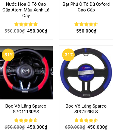
Nước Hoa Ô Tô Cao
Bạt Phủ Ô Tô Dù Oxford
Cấp Atom Màu Xanh Lá
Cao Cấp
Cây
550.000
₫
450.000
₫
550.000
₫
Rated
4.70
Rated
out of 5
4.50
out
of 5
-31%
-31%
Bọc Vô Lăng Sparco
Bọc Vô Lăng Sparco
SPC1113RSS
SPC103BLS
650.000
₫
450.000
₫
650.000
₫
450.000
₫
Rated
Rated
4.57
4.47
out
out of 5