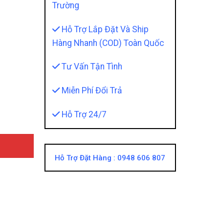
Trường
Hỗ Trợ Lắp Đặt Và Ship
Hàng Nhanh (COD) Toàn Quốc
Tư Vấn Tận Tình
na - Mang Đến Cho Bạn Những Tiện Ích Tuyệt Vời quantit
Miễn Phí Đổi Trả
Hỗ Trợ 24/7
Hỗ Trợ Đặt Hàng :
0948 606 807