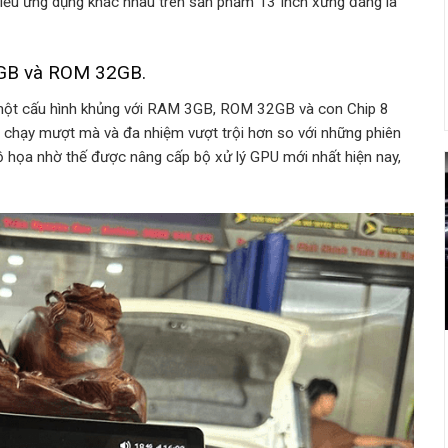
nhiều ứng dụng khác nhau trên sản phẩm 13 Inch xứng đáng là
3GB và ROM 32GB.
 một cấu hình khủng với RAM 3GB, ROM 32GB và con Chip 8
, chạy mượt mà và đa nhiệm vượt trội hơn so với những phiên
 họa nhờ thế được nâng cấp bộ xử lý GPU mới nhất hiện nay,