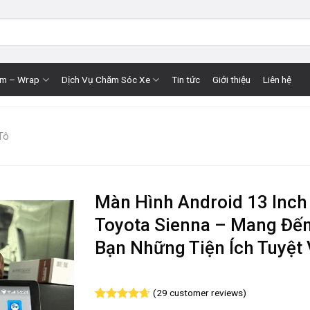
im – Wrap
Dịch Vụ Chăm Sóc Xe
Tin tức
Giới thiệu
Liên hệ
Tô
Màn Hình Android 13 Inch
Toyota Sienna – Mang Đế
Bạn Những Tiện Ích Tuyệt 
(
29
customer reviews)
Rated
29
4.66