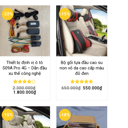
-22%
-15%
Thiết bị định vị ô tô
Bộ gối tựa đầu cao su
S09A Pro 4G – Dẫn đầu
non vỏ da cao cấp màu
xu thế công nghệ
đỏ đen
2.300.000
₫
650.000
₫
550.000
₫
Rated
Rated
4.80
1.800.000
₫
4.00
out
out of 5
of 5
-15%
-18%