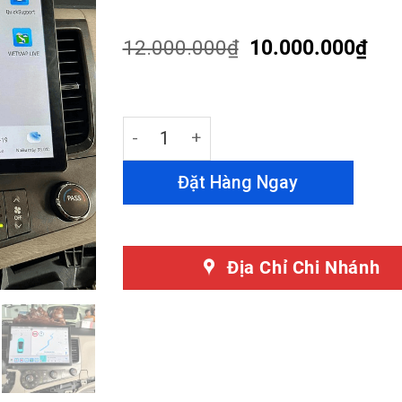
out of 5
based on
customer
12.000.000
₫
10.000.000
₫
ratings
Màn Hình Android 13 Inch Toyota Sien
Đặt Hàng Ngay
Địa Chỉ Chi Nhánh