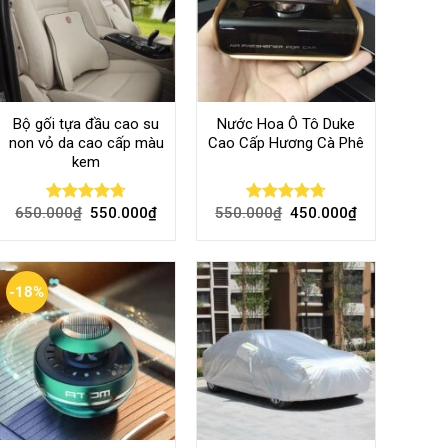
Bộ gối tựa đầu cao su
Nước Hoa Ô Tô Duke
non vỏ da cao cấp màu
Cao Cấp Hương Cà Phê
kem
650.000
₫
550.000
₫
550.000
₫
450.000
₫
Rated
4.70
Rated
4.70
out of 5
out of 5
-18%