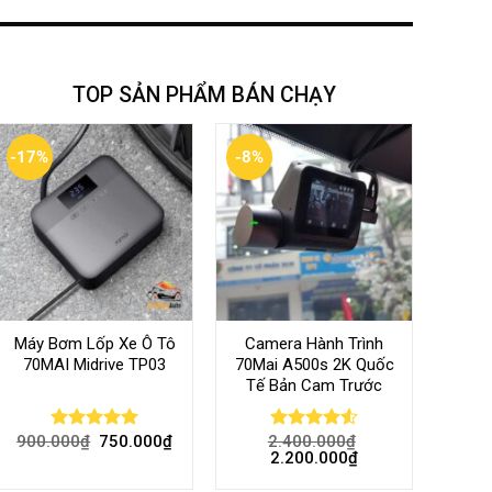
TOP SẢN PHẨM BÁN CHẠY
-17%
-8%
Máy Bơm Lốp Xe Ô Tô
Camera Hành Trình
70MAI Midrive TP03
70Mai A500s 2K Quốc
Tế Bản Cam Trước
900.000
₫
750.000
₫
2.400.000
₫
Rated
5.00
Rated
4.56
2.200.000
₫
out of 5
out of 5