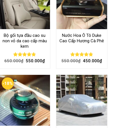
Bộ gối tựa đầu cao su
Nước Hoa Ô Tô Duke
non vỏ da cao cấp màu
Cao Cấp Hương Cà Phê
kem
650.000
₫
550.000
₫
550.000
₫
450.000
₫
Rated
4.70
Rated
4.70
out of 5
out of 5
-18%