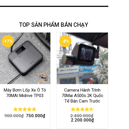
TOP SẢN PHẨM BÁN CHẠY
-17%
-8%
Máy Bơm Lốp Xe Ô Tô
Camera Hành Trình
70MAI Midrive TP03
70Mai A500s 2K Quốc
Tế Bản Cam Trước
900.000
₫
750.000
₫
2.400.000
₫
Rated
5.00
Rated
4.56
2.200.000
₫
out of 5
out of 5