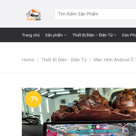
Skip
to
Search
for:
content
Trang chủ
Sản phẩm
Thiết Bị Điện – Điện Tử
Dán Ph
Home
/
Thiết Bị Điện - Điện Tử
/
Màn Hình Android Ô 
-7%