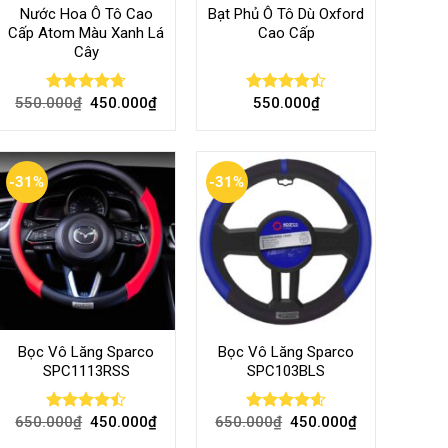
Nước Hoa Ô Tô Cao
Bạt Phủ Ô Tô Dù Oxford
Cấp Atom Màu Xanh Lá
Cao Cấp
Cây
550.000
₫
450.000
₫
550.000
₫
Rated
4.70
Rated
out of 5
4.50
out
of 5
-31%
-31%
Bọc Vô Lăng Sparco
Bọc Vô Lăng Sparco
SPC1113RSS
SPC103BLS
650.000
₫
450.000
₫
650.000
₫
450.000
₫
Rated
Rated
4.57
4.47
out
out of 5