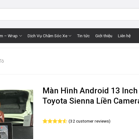
im – Wrap
Dịch Vụ Chăm Sóc Xe
Tin tức
Giới thiệu
Liên hệ
Tô
Màn Hình Android 13 Inch
Toyota Sienna Liền Camer
(
32
customer reviews)
Rated
32
4.56
out of 5
based on