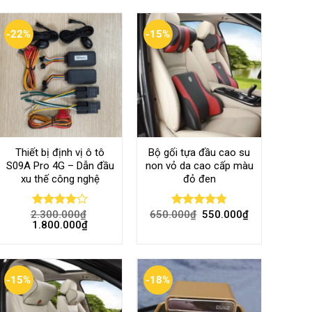
-22%
-15%
Thiết bị định vị ô tô
Bộ gối tựa đầu cao su
S09A Pro 4G – Dẫn đầu
non vỏ da cao cấp màu
xu thế công nghệ
đỏ đen
2.300.000
₫
650.000
₫
550.000
₫
Rated
Rated
4.80
1.800.000
₫
4.00
out
out of 5
of 5
-15%
-18%