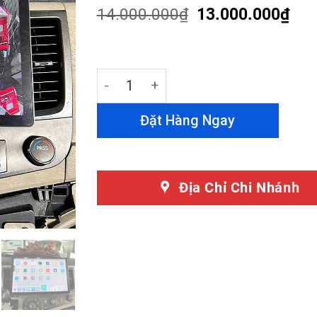
customer
14.000.000
₫
13.000.000
₫
ratings
Màn Hình Android 13 Inch Toyota Sien
Đặt Hàng Ngay
Địa Chỉ Chi Nhánh