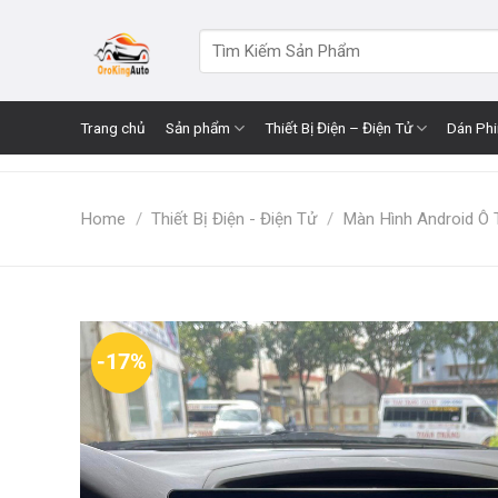
Skip
to
Search
for:
content
Trang chủ
Sản phẩm
Thiết Bị Điện – Điện Tử
Dán Ph
Home
/
Thiết Bị Điện - Điện Tử
/
Màn Hình Android Ô 
-17%