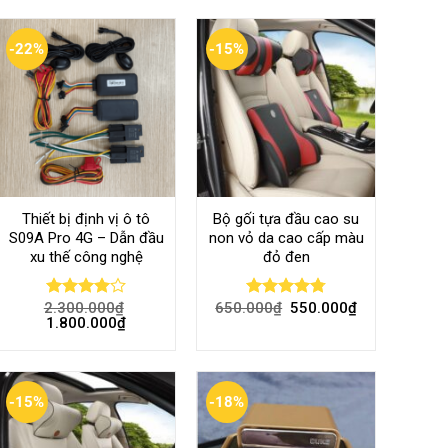
-22%
-15%
Thiết bị định vị ô tô
Bộ gối tựa đầu cao su
S09A Pro 4G – Dẫn đầu
non vỏ da cao cấp màu
xu thế công nghệ
đỏ đen
2.300.000
₫
650.000
₫
550.000
₫
Rated
Rated
4.80
1.800.000
₫
4.00
out
out of 5
of 5
-15%
-18%