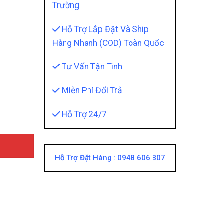
Trường
Hỗ Trợ Lắp Đặt Và Ship
Hàng Nhanh (COD) Toàn Quốc
Tư Vấn Tận Tình
y - Mang Đến Cho Bạn Những Tiện Ích Tuyệt Vời quantit
Miễn Phí Đổi Trả
Hỗ Trợ 24/7
Hỗ Trợ Đặt Hàng :
0948 606 807