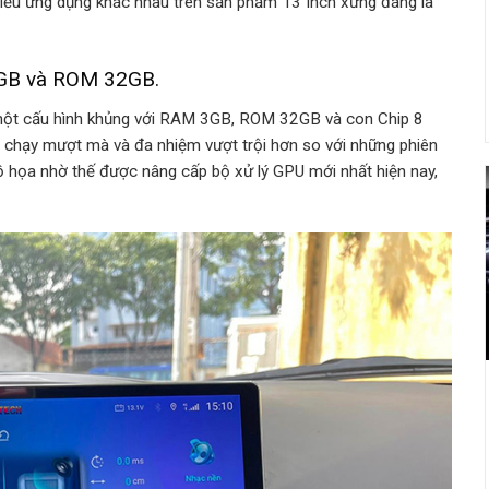
nhiều ứng dụng khác nhau trên sản phẩm 13 Inch xứng đáng là
3GB và ROM 32GB.
một cấu hình khủng với RAM 3GB, ROM 32GB và con Chip 8
, chạy mượt mà và đa nhiệm vượt trội hơn so với những phiên
 họa nhờ thế được nâng cấp bộ xử lý GPU mới nhất hiện nay,