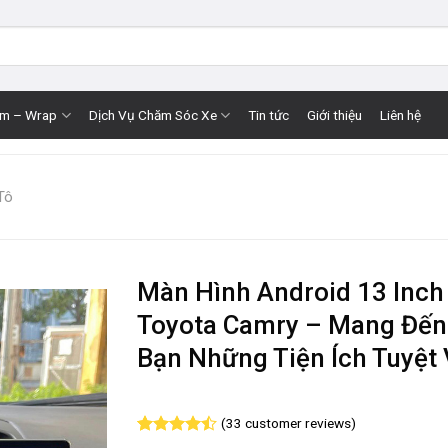
im – Wrap
Dịch Vụ Chăm Sóc Xe
Tin tức
Giới thiệu
Liên hệ
Tô
Màn Hình Android 13 Inch
Toyota Camry – Mang Đến
Bạn Những Tiện Ích Tuyệt 
(
33
customer reviews)
Rated
33