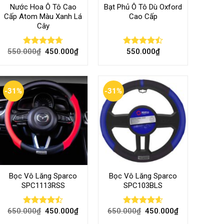
Nước Hoa Ô Tô Cao
Bạt Phủ Ô Tô Dù Oxford
Cấp Atom Màu Xanh Lá
Cao Cấp
Cây
550.000
₫
450.000
₫
550.000
₫
Rated
4.70
Rated
out of 5
4.50
out
of 5
-31%
-31%
Bọc Vô Lăng Sparco
Bọc Vô Lăng Sparco
SPC1113RSS
SPC103BLS
650.000
₫
450.000
₫
650.000
₫
450.000
₫
Rated
Rated
4.57
4.47
out
out of 5