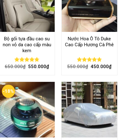
Bộ gối tựa đầu cao su
Nước Hoa Ô Tô Duke
non vỏ da cao cấp màu
Cao Cấp Hương Cà Phê
kem
650.000
₫
550.000
₫
550.000
₫
450.000
₫
Rated
4.70
Rated
4.70
out of 5
out of 5
-18%