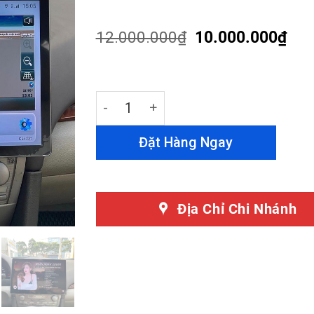
4.48
out
of 5
based on
12.000.000
₫
10.000.000
₫
customer
ratings
Màn Hình Android 13 Inch Toyota Camr
Đặt Hàng Ngay
Địa Chỉ Chi Nhánh