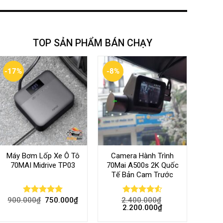
TOP SẢN PHẨM BÁN CHẠY
-17%
-8%
Máy Bơm Lốp Xe Ô Tô
Camera Hành Trình
70MAI Midrive TP03
70Mai A500s 2K Quốc
Tế Bản Cam Trước
900.000
₫
750.000
₫
2.400.000
₫
Rated
5.00
Rated
4.56
2.200.000
₫
out of 5
out of 5