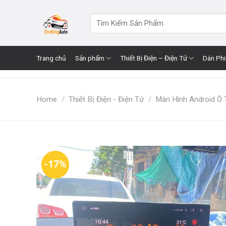
Skip
to
Search
for:
content
Trang chủ
Sản phẩm
Thiết Bị Điện – Điện Tử
Dán Ph
Home
/
Thiết Bị Điện - Điện Tử
/
Màn Hình Android Ô 
-17%