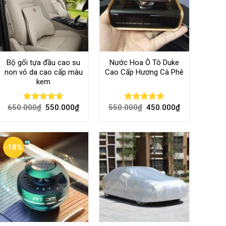
Bộ gối tựa đầu cao su
Nước Hoa Ô Tô Duke
non vỏ da cao cấp màu
Cao Cấp Hương Cà Phê
kem
650.000
₫
550.000
₫
550.000
₫
450.000
₫
Rated
4.70
Rated
4.70
out of 5
out of 5
-18%