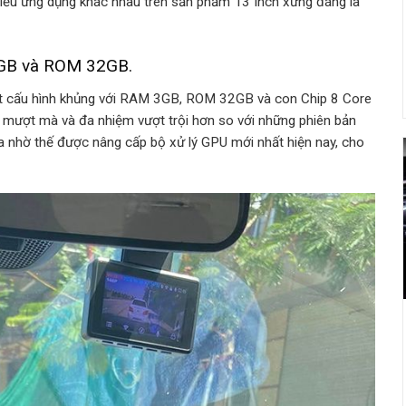
nhiều ứng dụng khác nhau trên sản phẩm 13 Inch xứng đáng là
3GB và ROM 32GB.
t cấu hình khủng với RAM 3GB, ROM 32GB và con Chip 8 Core
y mượt mà và đa nhiệm vượt trội hơn so với những phiên bản
 nhờ thế được nâng cấp bộ xử lý GPU mới nhất hiện nay, cho