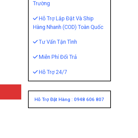
Trường
Hỗ Trợ Lắp Đặt Và Ship
Hàng Nhanh (COD) Toàn Quốc
Tư Vấn Tận Tình
 Mang Đến Cho Bạn Những Tiện Ích Tuyệt Vời quantity
Miễn Phí Đổi Trả
Hỗ Trợ 24/7
Hỗ Trợ Đặt Hàng :
0948 606 807