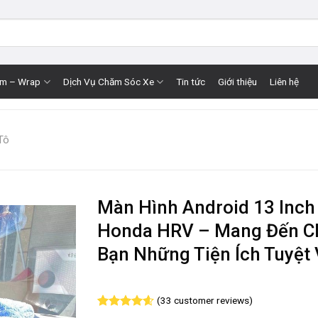
im – Wrap
Dịch Vụ Chăm Sóc Xe
Tin tức
Giới thiệu
Liên hệ
Tô
Màn Hình Android 13 Inch
Honda HRV – Mang Đến C
Bạn Những Tiện Ích Tuyệt 
(
33
customer reviews)
Rated
33
4.58