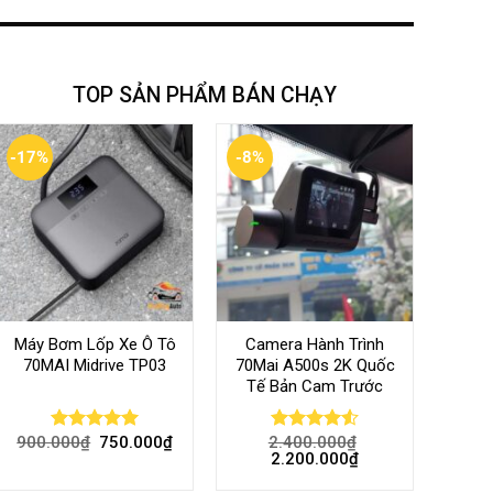
TOP SẢN PHẨM BÁN CHẠY
-17%
-8%
Máy Bơm Lốp Xe Ô Tô
Camera Hành Trình
70MAI Midrive TP03
70Mai A500s 2K Quốc
Tế Bản Cam Trước
900.000
₫
750.000
₫
2.400.000
₫
Rated
5.00
Rated
4.56
2.200.000
₫
out of 5
out of 5