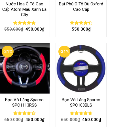
Nước Hoa Ô Tô Cao
Bạt Phủ Ô Tô Dù Oxford
Cấp Atom Màu Xanh Lá
Cao Cấp
Cây
550.000
₫
450.000
₫
550.000
₫
Rated
4.70
Rated
out of 5
4.50
out
of 5
-31%
-31%
Bọc Vô Lăng Sparco
Bọc Vô Lăng Sparco
SPC1113RSS
SPC103BLS
650.000
₫
450.000
₫
650.000
₫
450.000
₫
Rated
Rated
4.57
4.47
out
out of 5