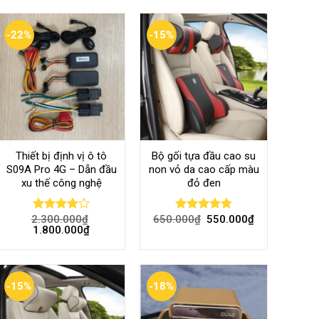
-22%
-15%
Thiết bị định vị ô tô
Bộ gối tựa đầu cao su
S09A Pro 4G – Dẫn đầu
non vỏ da cao cấp màu
xu thế công nghệ
đỏ đen
2.300.000
₫
650.000
₫
550.000
₫
Rated
Rated
4.80
1.800.000
₫
4.00
out
out of 5
of 5
-15%
-18%