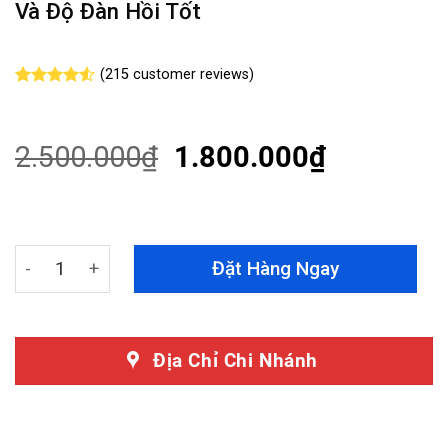
Và Độ Đàn Hồi Tốt
(
215
customer reviews)
Rated
215
4.51
out of 5
based on
customer
2.500.000
₫
1.800.000
₫
ratings
Lưới Chống Chuột Ô Tô - Chất Liệu Thân Nỉ Cao Cấp, Châ
Đặt Hàng Ngay
Địa Chỉ Chi Nhánh