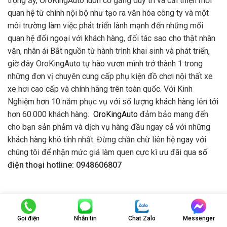
trọng ấy, OroKingAuto luôn cố gắng duy trì và cải thiện mối
quan hệ từ chính nội bộ như tạo ra văn hóa công ty và một
môi trường làm việc phát triển lành mạnh đến những mối
quan hệ đối ngoại với khách hàng, đối tác sao cho thật nhân
văn, nhân ái Bắt nguồn từ hành trình khai sinh và phát triển,
giờ đây OroKingAuto tự hào vươn mình trở thành 1 trong
những đơn vị chuyên cung cấp phụ kiện đồ chơi nội thất xe
xe hơi cao cấp và chính hãng trên toàn quốc. Với Kinh
Nghiệm hơn 10 năm phục vụ với số lượng khách hàng lên tới
hơn 60.000 khách hàng.
OroKingAuto
đảm bảo mang đến
cho bạn sản phảm và dịch vụ hàng đầu ngay cả với những
khách hàng khó tính nhất. Đừng chần chừ liên hệ ngay với
chúng tôi để nhận mức giá làm quen cực kì ưu đãi qua
số
điện thoại hotline: 0948606807
TOP SẢN PHẨM BÁN CHẠY
Gọi điện
Nhắn tin
Chat Zalo
Messenger