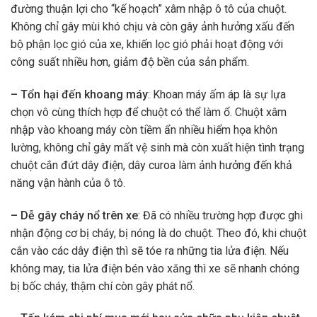
đường thuận lợi cho “kế hoạch” xâm nhập ô tô của chuột.
Không chỉ gây mùi khó chịu và còn gây ảnh hưởng xấu đến
bộ phận lọc gió của xe, khiến lọc gió phải hoạt động với
công suất nhiều hơn, giảm độ bền của sản phẩm.
– Tổn hại đến khoang máy
: Khoan máy ấm áp là sự lựa
chọn vô cùng thích hợp để chuột có thể làm ổ. Chuột xâm
nhập vào khoang máy còn tiềm ẩn nhiều hiểm họa khôn
lường, không chỉ gây mất vệ sinh mà còn xuất hiện tình trạng
chuột cắn đứt dây điện, dây curoa làm ảnh hưởng đến khả
năng vận hành của ô tô.
– Dễ gây cháy nổ trên xe
: Đã có nhiều trường hợp được ghi
nhận động cơ bị cháy, bị nóng là do chuột. Theo đó, khi chuột
cắn vào các dây điện thì sẽ tóe ra những tia lửa điện. Nếu
không may, tia lửa điện bén vào xăng thì xe sẽ nhanh chóng
bị bốc cháy, thậm chí còn gây phát nổ.