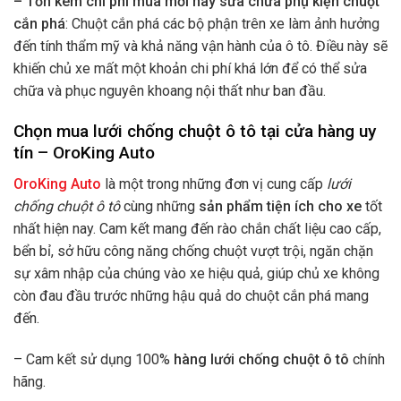
– Tốn kém chi phí mua mới hay sửa chữa phụ kiện chuột
cắn phá
: Chuột cắn phá các bộ phận trên xe làm ảnh hưởng
đến tính thẩm mỹ và khả năng vận hành của ô tô. Điều này sẽ
khiến chủ xe mất một khoản chi phí khá lớn để có thể sửa
chữa và phục nguyên khoang nội thất như ban đầu.
Chọn mua lưới chống chuột ô tô tại cửa hàng uy
tín – OroKing Auto
OroKing Auto
là một trong những đơn vị cung cấp
lưới
chống chuột ô tô
cùng những
sản phẩm tiện ích cho xe
tốt
nhất hiện nay. Cam kết mang đến rào chắn chất liệu cao cấp,
bển bỉ, sở hữu công năng chống chuột vượt trội, ngăn chặn
sự xâm nhập của chúng vào xe hiệu quả, giúp chủ xe không
còn đau đầu trước những hậu quả do chuột cắn phá mang
đến.
– Cam kết sử dụng 100%
hàng lưới chống chuột ô tô
chính
hãng.