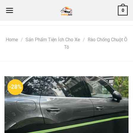
Skip
0
to
content
Home
/
Sản Phẩm Tiện Ích Cho Xe
/
Rào Chống Chuột Ô
Tô
-28%