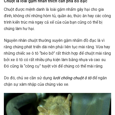
Chuột là loài gặm nhắn thích cắn phá đồ đạc
Chuột được mệnh danh là loài gặm nhấm gây hại cho gia
đình, không chỉ những hòm tủ, quần áo, thức ăn hay các công
trình kiến trúc mà ngay cả xế của của bạn cũng có thể bị
chúng làm hư hại.
Nguyên nhân chuột thường xuyên gặm nhấm đồ đạc là vì
răng chúng phát triển dài nên phải liên tục mài răng. Vừa hay
những chiếc xe ô tô “béo bở” rất thích hợp để chuột mài răng
bởi xe ô tô có rất nhiều phụ kiện làm bằng nhựa và cao su.
Đó cũng là “công cụ” tuyệt vời để chúng có thể mài răng.
Do đó, chủ xe cần sử dụng
lưới chống chuột ô tô
để ngăn
chặn sự xâm nhập của chúng vào xe.