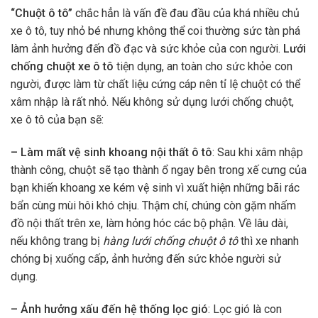
“Chuột ô tô”
chắc hẳn là vấn đề đau đầu của khá nhiều chủ
xe ô tô, tuy nhỏ bé nhưng không thể coi thường sức tàn phá
làm ảnh hưởng đến đồ đạc và sức khỏe của con người.
Lưới
chống chuột xe ô tô
tiện dụng, an toàn cho sức khỏe con
người, được làm từ chất liệu cứng cáp nên tỉ lệ chuột có thể
xâm nhập là rất nhỏ. Nếu không sử dụng lưới chống chuột,
xe ô tô của bạn sẽ:
– Làm mất vệ sinh khoang nội thất ô tô
: Sau khi xâm nhập
thành công, chuột sẽ tạo thành ổ ngay bên trong xế cưng của
bạn khiến khoang xe kém vệ sinh vì xuất hiện những bãi rác
bẩn cùng mùi hôi khó chịu. Thậm chí, chúng còn gặm nhấm
đồ nội thất trên xe, làm hỏng hóc các bộ phận. Về lâu dài,
nếu không trang bị
hàng lưới chống chuột ô tô
thì xe nhanh
chóng bị xuống cấp, ảnh hưởng đến sức khỏe người sử
dụng.
– Ảnh hưởng xấu đến hệ thống lọc gió
: Lọc gió là con