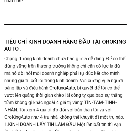
nhất nhé!
TIÊU CHÍ KINH DOANH HÀNG ĐẦU TẠI OROKING
AUTO :
Chặng đường kinh doanh chưa bao giờ là dễ dàng. Để có thể
đứng vững trên thương trường không chỉ cần có lực là đủ
mà nó đòi hỏi mỗi doanh nghiệp phải tự đúc kết cho mình
những giá trị cốt lõi trong kinh doanh. Với cương vị là người
sáng lập và điều hành
OroKingAuto
, bí quyết để tôi có thể
vượt lên quãng thời gian chèo lái công ty qua bao sự thăng
trầm không gì khác ngoài 4 giá trị vàng:
TÍN-TÂM-TINH-
NHÂN
. Tôi xem 4 giá trị đó đối với bản thân tôi và với
OroKingAuto như 4 trụ nhà, không thể khuyết đi một trụ nào.
1.KINH DOANH LẤY TÍN LÀM ĐẦU
Một lần bất tín thì vạn