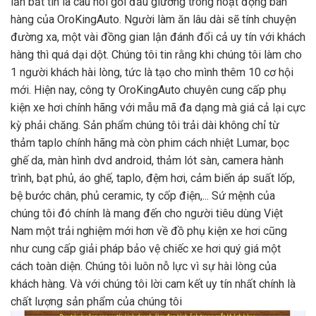
lần bất tin là câu nói gối đầu giường trong hoạt động bán
hàng của OroKingAuto. Người làm ăn lâu dài sẽ tính chuyện
đường xa, một vài đồng gian lận đánh đổi cả uy tín với khách
hàng thì quá dại dột. Chúng tôi tin rằng khi chúng tôi làm cho
1 người khách hài lòng, tức là tạo cho mình thêm 10 cơ hội
mới. Hiện nay, công ty OroKingAuto chuyên cung cấp phụ
kiện xe hơi chính hãng với mẫu mã đa dạng mà giá cả lại cực
kỳ phải chăng. Sản phẩm chúng tôi trải dài không chỉ từ
thảm taplo chính hãng mà còn phim cách nhiệt Lumar, bọc
ghế da, màn hình dvd android, thảm lót sàn, camera hành
trình, bạt phủ, áo ghế, taplo, đệm hơi, cảm biến áp suất lốp,
bệ bước chân, phủ ceramic, ty cốp điện,... Sứ mệnh của
chúng tôi đó chính là mang đến cho người tiêu dùng Việt
Nam một trải nghiệm mới hơn về đồ phụ kiện xe hơi cũng
như cung cấp giải pháp bảo vệ chiếc xe hơi quý giá một
cách toàn diện. Chúng tôi luôn nỗ lực vì sự hài lòng của
khách hàng. Và với chúng tôi lời cam kết uy tín nhất chính là
chất lượng sản phẩm của chúng tôi