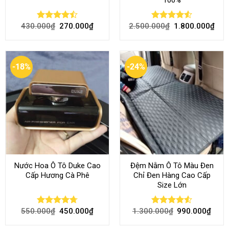
430.000
₫
270.000
₫
2.500.000
₫
1.800.000
₫
Rated
Rated
4.51
4.46
out
out of 5
of 5
-18%
-24%
Nước Hoa Ô Tô Duke Cao
Đệm Nằm Ô Tô Màu Đen
Cấp Hương Cà Phê
Chỉ Đen Hàng Cao Cấp
Size Lớn
550.000
₫
450.000
₫
1.300.000
₫
990.000
₫
Rated
4.70
Rated
4.54
out of 5
out of 5