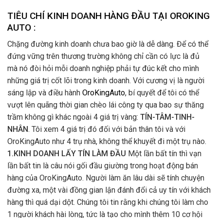
TIÊU CHÍ KINH DOANH HÀNG ĐẦU TẠI OROKING
AUTO :
Chặng đường kinh doanh chưa bao giờ là dễ dàng. Để có thể
đứng vững trên thương trường không chỉ cần có lực là đủ
mà nó đòi hỏi mỗi doanh nghiệp phải tự đúc kết cho mình
những giá trị cốt lõi trong kinh doanh. Với cương vị là người
sáng lập và điều hành
OroKingAuto
, bí quyết để tôi có thể
vượt lên quãng thời gian chèo lái công ty qua bao sự thăng
trầm không gì khác ngoài 4 giá trị vàng:
TÍN-TÂM-TINH-
NHÂN
. Tôi xem 4 giá trị đó đối với bản thân tôi và với
OroKingAuto như 4 trụ nhà, không thể khuyết đi một trụ nào.
1.KINH DOANH LẤY TÍN LÀM ĐẦU
Một lần bất tín thì vạn
lần bất tin là câu nói gối đầu giường trong hoạt động bán
hàng của OroKingAuto. Người làm ăn lâu dài sẽ tính chuyện
đường xa, một vài đồng gian lận đánh đổi cả uy tín với khách
hàng thì quá dại dột. Chúng tôi tin rằng khi chúng tôi làm cho
1 người khách hài lòng, tức là tạo cho mình thêm 10 cơ hội