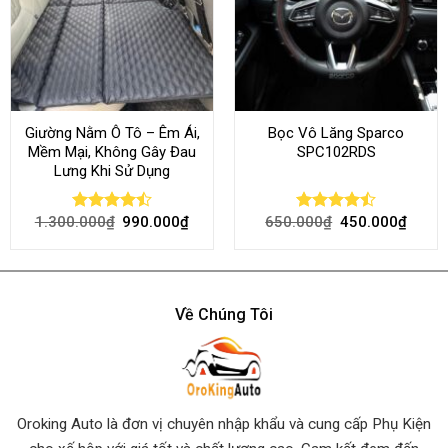
Giường Nằm Ô Tô – Êm Ái,
Bọc Vô Lăng Sparco
Mềm Mại, Không Gây Đau
SPC102RDS
Lưng Khi Sử Dụng
1.300.000
₫
990.000
₫
650.000
₫
450.000
₫
Rated
Rated
4.45
out
4.50
out
of 5
of 5
Về Chúng Tôi
Oroking Auto là đơn vị chuyên nhập khẩu và cung cấp Phụ Kiện