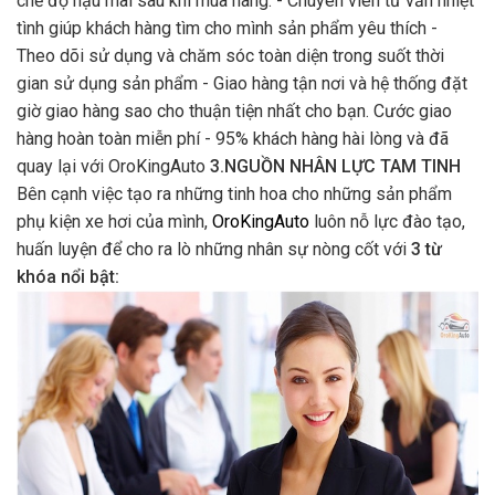
chế độ hậu mãi sau khi mua hàng: - Chuyên viên tư vấn nhiệt
tình giúp khách hàng tìm cho mình sản phẩm yêu thích -
Theo dõi sử dụng và chăm sóc toàn diện trong suốt thời
gian sử dụng sản phẩm - Giao hàng tận nơi và hệ thống đặt
giờ giao hàng sao cho thuận tiện nhất cho bạn. Cước giao
hàng hoàn toàn miễn phí - 95% khách hàng hài lòng và đã
quay lại với OroKingAuto
3.NGUỒN NHÂN LỰC TAM TINH
Bên cạnh việc tạo ra những tinh hoa cho những sản phẩm
phụ kiện xe hơi của mình,
OroKingAuto
luôn nỗ lực đào tạo,
huấn luyện để cho ra lò những nhân sự nòng cốt với
3 từ
khóa nổi bật: