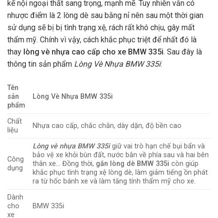
kế nội ngoại thất sang trọng, mạnh mẽ. Tuy nhiên vẫn có
nhược điểm là 2 lòng dè sau bằng nỉ nên sau một thời gian
sử dụng sẽ bị bị tình trạng xệ, rách rất khó chịu, gây mất
thẩm mỹ. Chính vì vậy, cách khắc phục triệt để nhất đó là
thay
lòng vè nhựa cao cấp cho xe BMW 335i
. Sau đây là
thông tin sản phẩm
Lòng Vè Nhựa BMW 335i
:
Tên
sản
Lòng Vè Nhựa BMW 335i
phẩm
Chất
Nhựa cao cấp, chắc chắn, dày dặn, độ bền cao
liệu
Lòng vè nhựa BMW 335i
giữ vai trò hạn chế bụi bẩn và
bảo vệ xe khỏi bùn đất, nước bắn về phía sau và hai bên
Công
thân xe… Đồng thời,
gắn lòng dè BMW 335i
còn giúp
dụng
khắc phục tình trạng xệ lòng dè, làm giảm tiếng ồn phát
ra từ hốc bánh xe và làm tăng tính thẩm mỹ cho xe.
Dành
cho
BMW 335i
xe