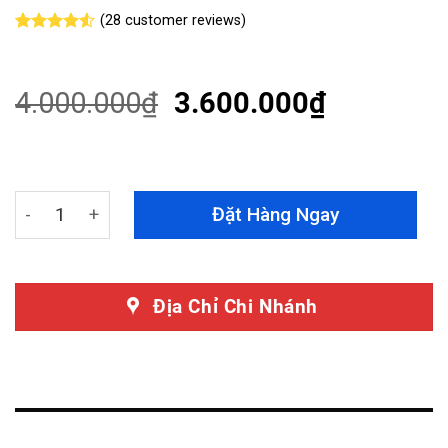
(
28
customer reviews)
Rated
28
4.50
out
of 5
based on
4.000.000
₫
3.600.000
₫
customer
ratings
Lòng Vè Nhựa BMW 335i Cao Cấp, Chống Xệ Tối Ưu quan
Đặt Hàng Ngay
Địa Chỉ Chi Nhánh