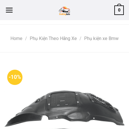
Skip
0
to
content
Home
/
Phụ Kiện Theo Hãng Xe
/
Phụ kiện xe Bmw
-10%