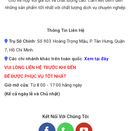
cho xế hộp với giá tốt và chất lượng cao. Cam kết đem đến
những sản phẩm tốt nhất
với chất lượng dịch vụ chuyên nghiệp.
Thông Tin Liên Hệ
Trụ Sở Chính:
Số 903 Hoàng Trọng Mậu, P. Tân Hưng, Quận
7, Hồ Chí Minh.
Các chi nhánh khác trên toàn quốc
:
Xem tại đây
VUI LÒNG LIÊN HỆ TRƯỚC KHI ĐẾN
ĐỂ ĐƯỢC PHỤC VỤ TỐT NHẤT
Giờ mở cửa:
Từ 8:00 - 17:00 hằng ngày
(Kể cả ngày lễ và Chủ nhật)
Kết Nối Với Chúng Tôi