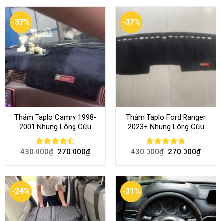
-37%
-37%
Thảm Taplo Camry 1998-
Thảm Taplo Ford Ranger
2001 Nhung Lông Cừu
2023+ Nhung Lông Cừu
430.000
₫
270.000
₫
430.000
₫
270.000
₫
Rated
Rated
4.80
4.50
out
out of 5
of 5
-24%
-31%