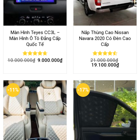
Màn Hình Teyes CC3L –
Nắp Thùng Cao Nissan
Màn Hình Ô Tô Đẳng Cấp
Navara 2020 Có Đèn Cao
Quốc Tế
Cấp
10.000.000
₫
9.000.000
₫
21.000.000
₫
Rated
4.68
Rated
4.52
19.100.000
₫
out of 5
out of 5
-11%
-17%