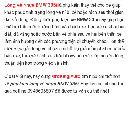
Lòng Vè Nhựa BMW 335i
là phụ kiện thay thế cho xe giúp
khắc phục tình trạng lòng vè nỉ bị xệ hoặc rách sau thời gian
dài sử dụng. Đồng thời,
phụ kiện xe BMW 335i
này giúp hạn
chế bụi bẩn môi trường bám vào bánh xe, bảo vệ xe khỏi bùn
đất, đá văng hoặc nước bắn về phía sau và hai bên thân xe
làm ảnh hưởng đến các phương tiện di chuyển khác. Hơn thế
nữa, việc gắn lòng vè nhựa còn hỗ trợ giảm ồn phát ra từ hốc
bánh xe, bảo vệ bánh xe khỏi bị oxy hóa và giúp người dùng
thuận tiện hơn trong việc vệ sinh.
Ở bài viết này, hãy cùng
OroKing Auto
tìm hiểu chi tiết hơn
về
phụ kiện lòng vè nhựa BMW 335i
. Hãy liên hệ chúng tôi
qua hotline 0948606807 để được tư vấn cụ thể nhé!