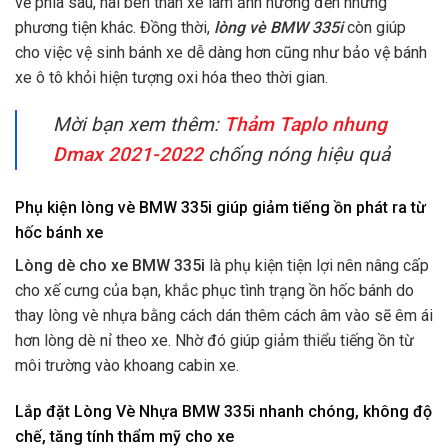
về phía sau, hai bên thân xe làm ảnh hưởng đến những
phương tiện khác.
Đồng thời,
lòng vè BMW 335i
còn giúp
cho việc vệ sinh bánh xe dễ dàng hơn cũng như
bảo vệ bánh
xe ô tô khỏi hiện tượng oxi hóa theo thời gian.
Mời bạn xem thêm:
Thảm Taplo nhung
Dmax 2021-2022
chống nóng hiệu quả
Phụ kiện lòng vè BMW 335i giúp giảm tiếng ồn phát ra từ
hốc bánh xe
Lòng dè cho xe BMW 335i
là phụ kiện tiện lợi nên nâng cấp
cho xế cưng của bạn, khắc phục tình trạng ồn hốc bánh do
thay lòng vè nhựa bằng cách dán thêm cách âm vào sẽ êm ái
hơn lòng dè nỉ theo xe. Nhờ đó giúp giảm thiểu tiếng ồn từ
môi trường vào khoang cabin xe.
Lắp đặt Lòng Vè Nhựa BMW 335i nhanh chóng, không độ
chế, tăng tính thẩm mỹ cho xe