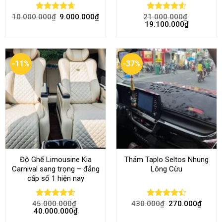
10.000.000
₫
9.000.000
₫
21.000.000
₫
Rated
4.68
Rated
4.52
19.100.000
₫
out of 5
out of 5
-11%
-37%
Độ Ghế Limousine Kia
Thảm Taplo Seltos Nhung
Carnival sang trọng – đẳng
Lông Cừu
cấp số 1 hiện nay
45.000.000
₫
430.000
₫
270.000
₫
Rated
4.58
Rated
40.000.000
₫
out of 5
4.46
out
of 5