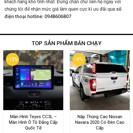
khách hàng khó tính nhất. Đừng chần chừ liên hệ ngay với
chúng tôi để nhận mức giá làm quen cực kì ưu đãi qua
số
điện thoại hotline: 0948606807
TOP SẢN PHẨM BÁN CHẠY
-10%
-9%
Màn Hình Teyes CC3L –
Nắp Thùng Cao Nissan
Màn Hình Ô Tô Đẳng Cấp
Navara 2020 Có Đèn Cao
Quốc Tế
Cấp