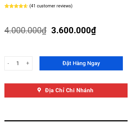
(
41
customer reviews)
Rated
41
4.54
out of 5
based on
customer
4.000.000
₫
3.600.000
₫
ratings
Lòng Vè Nhựa BMW 320i 2006 - 2012 Cao Cấp, Chống Xệ
Đặt Hàng Ngay
Địa Chỉ Chi Nhánh