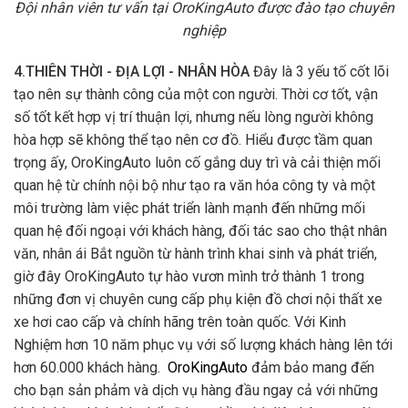
Đội nhân viên tư vấn tại OroKingAuto được đào tạo chuyên
nghiệp
4.THIÊN THỜI - ĐỊA LỢI - NHÂN HÒA
Đây là 3 yếu tố cốt lõi
tạo nên sự thành công của một con người. Thời cơ tốt, vận
số tốt kết hợp vị trí thuận lợi, nhưng nếu lòng người không
hòa hợp sẽ không thể tạo nên cơ đồ. Hiểu được tầm quan
trọng ấy, OroKingAuto luôn cố gắng duy trì và cải thiện mối
quan hệ từ chính nội bộ như tạo ra văn hóa công ty và một
môi trường làm việc phát triển lành mạnh đến những mối
quan hệ đối ngoại với khách hàng, đối tác sao cho thật nhân
văn, nhân ái Bắt nguồn từ hành trình khai sinh và phát triển,
giờ đây OroKingAuto tự hào vươn mình trở thành 1 trong
những đơn vị chuyên cung cấp phụ kiện đồ chơi nội thất xe
xe hơi cao cấp và chính hãng trên toàn quốc. Với Kinh
Nghiệm hơn 10 năm phục vụ với số lượng khách hàng lên tới
hơn 60.000 khách hàng.
OroKingAuto
đảm bảo mang đến
cho bạn sản phảm và dịch vụ hàng đầu ngay cả với những