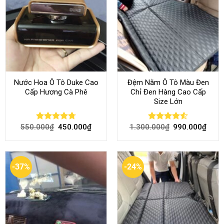
Nước Hoa Ô Tô Duke Cao
Đệm Nằm Ô Tô Màu Đen
Cấp Hương Cà Phê
Chỉ Đen Hàng Cao Cấp
Size Lớn
550.000
₫
450.000
₫
1.300.000
₫
990.000
₫
Rated
4.70
Rated
4.54
out of 5
out of 5
-37%
-24%