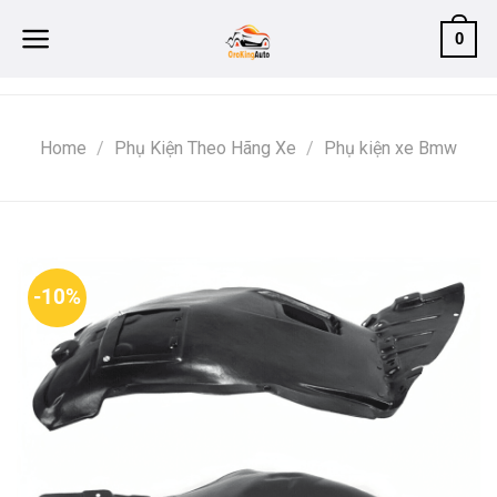
Skip
0
to
content
Home
/
Phụ Kiện Theo Hãng Xe
/
Phụ kiện xe Bmw
-10%