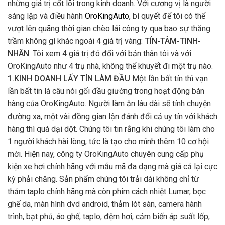
những giá trị cốt lõi trong kinh doanh. Với cương vị là người
sáng lập và điều hành
OroKingAuto
, bí quyết để tôi có thể
vượt lên quãng thời gian chèo lái công ty qua bao sự thăng
trầm không gì khác ngoài 4 giá trị vàng:
TÍN-TÂM-TINH-
NHÂN
. Tôi xem 4 giá trị đó đối với bản thân tôi và với
OroKingAuto như 4 trụ nhà, không thể khuyết đi một trụ nào.
1.KINH DOANH LẤY TÍN LÀM ĐẦU
Một lần bất tín thì vạn
lần bất tin là câu nói gối đầu giường trong hoạt động bán
hàng của OroKingAuto. Người làm ăn lâu dài sẽ tính chuyện
đường xa, một vài đồng gian lận đánh đổi cả uy tín với khách
hàng thì quá dại dột. Chúng tôi tin rằng khi chúng tôi làm cho
1 người khách hài lòng, tức là tạo cho mình thêm 10 cơ hội
mới. Hiện nay, công ty OroKingAuto chuyên cung cấp phụ
kiện xe hơi chính hãng với mẫu mã đa dạng mà giá cả lại cực
kỳ phải chăng. Sản phẩm chúng tôi trải dài không chỉ từ
thảm taplo chính hãng mà còn phim cách nhiệt Lumar, bọc
ghế da, màn hình dvd android, thảm lót sàn, camera hành
trình, bạt phủ, áo ghế, taplo, đệm hơi, cảm biến áp suất lốp,