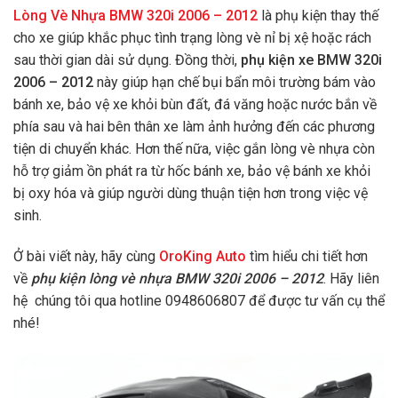
Lòng Vè Nhựa BMW 320i 2006 – 2012
là phụ kiện thay thế
cho xe giúp khắc phục tình trạng lòng vè nỉ bị xệ hoặc rách
sau thời gian dài sử dụng. Đồng thời,
phụ kiện xe BMW 320i
2006 – 2012
này giúp hạn chế bụi bẩn môi trường bám vào
bánh xe, bảo vệ xe khỏi bùn đất, đá văng hoặc nước bắn về
phía sau và hai bên thân xe làm ảnh hưởng đến các phương
tiện di chuyển khác. Hơn thế nữa, việc gắn lòng vè nhựa còn
hỗ trợ giảm ồn phát ra từ hốc bánh xe, bảo vệ bánh xe khỏi
bị oxy hóa và giúp người dùng thuận tiện hơn trong việc vệ
sinh.
Ở bài viết này, hãy cùng
OroKing Auto
tìm hiểu chi tiết hơn
về
phụ kiện lòng vè nhựa BMW 320i 2006 – 2012
. Hãy liên
hệ chúng tôi qua hotline 0948606807 để được tư vấn cụ thể
nhé!