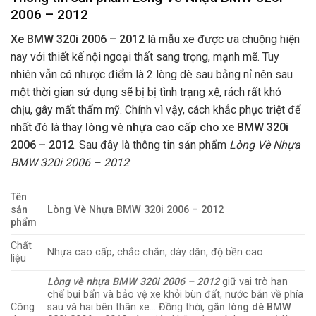
2006 – 2012
Xe BMW 320i 2006 – 2012
là mẫu xe được ưa chuộng hiện
nay với thiết kế nội ngoại thất sang trọng, mạnh mẽ. Tuy
nhiên vẫn có nhược điểm là 2 lòng dè sau bằng nỉ nên sau
một thời gian sử dụng sẽ bị bị tình trạng xệ, rách rất khó
chịu, gây mất thẩm mỹ. Chính vì vậy, cách khắc phục triệt để
nhất đó là thay
lòng vè nhựa cao cấp cho xe BMW 320i
2006 – 2012
. Sau đây là thông tin sản phẩm
Lòng Vè Nhựa
BMW 320i 2006 – 2012
:
Tên
sản
Lòng Vè Nhựa BMW 320i 2006 – 2012
phẩm
Chất
Nhựa cao cấp, chắc chắn, dày dặn, độ bền cao
liệu
Lòng vè nhựa BMW 320i 2006 – 2012
giữ vai trò hạn
chế bụi bẩn và bảo vệ xe khỏi bùn đất, nước bắn về phía
Công
sau và hai bên thân xe… Đồng thời,
gắn lòng dè BMW