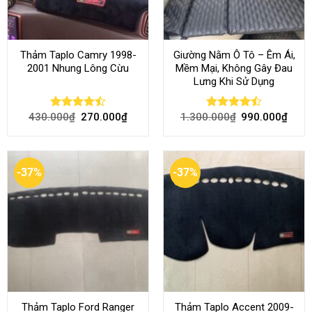
Thảm Taplo Camry 1998-
Giường Nằm Ô Tô – Êm Ái,
2001 Nhung Lông Cừu
Mềm Mại, Không Gây Đau
Lưng Khi Sử Dụng
430.000
₫
270.000
₫
1.300.000
₫
990.000
₫
Rated
Rated
4.50
out
4.45
out
of 5
of 5
-37%
-37%
Thảm Taplo Ford Ranger
Thảm Taplo Accent 2009-