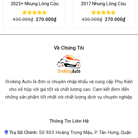
2023+ Nhung Lông Cừu
2017 Nhung Lông Cừu
430.000
₫
270.000
₫
430.000
₫
270.000
₫
Rated
4.80
Rated
4.64
out of 5
out of 5
Về Chúng Tôi
Oroking Auto là đơn vị chuyên nhập khẩu và cung cấp Phụ Kiện
cho xế hộp với giá tốt và chất lượng cao. Cam kết đem đến
những sản phẩm tốt nhất
với chất lượng dịch vụ chuyên nghiệp.
Thông Tin Liên Hệ
Trụ Sở Chính:
Số 903 Hoàng Trọng Mậu, P. Tân Hưng, Quận