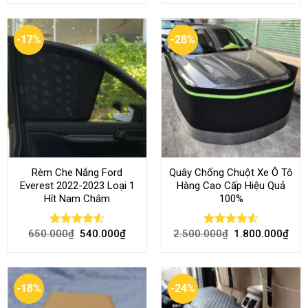
-17%
-28%
Rèm Che Nắng Ford
Quây Chống Chuột Xe Ô Tô
Everest 2022-2023 Loại 1
Hàng Cao Cấp Hiệu Quả
Hít Nam Châm
100%
650.000
₫
540.000
₫
2.500.000
₫
1.800.000
₫
Rated
4.51
Rated
4.51
out of 5
out of 5
-18%
-24%