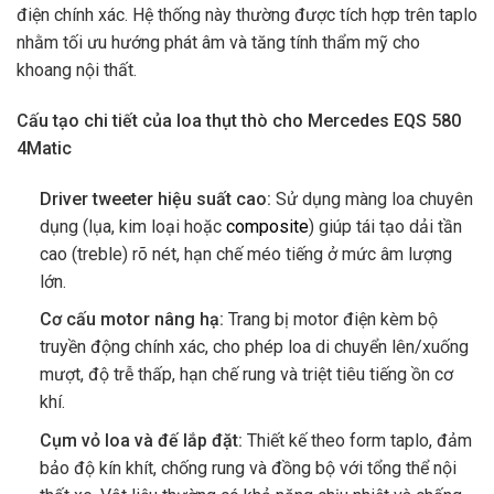
điện chính xác. Hệ thống này thường được tích hợp trên taplo
nhằm tối ưu hướng phát âm và tăng tính thẩm mỹ cho
khoang nội thất.
Cấu tạo chi tiết của loa thụt thò cho Mercedes EQS 580
4Matic
Driver tweeter hiệu suất cao:
Sử dụng màng loa chuyên
dụng (lụa, kim loại hoặc
composite
) giúp tái tạo dải tần
cao (treble) rõ nét, hạn chế méo tiếng ở mức âm lượng
lớn.
Cơ cấu motor nâng hạ:
Trang bị motor điện kèm bộ
truyền động chính xác, cho phép loa di chuyển lên/xuống
mượt, độ trễ thấp, hạn chế rung và triệt tiêu tiếng ồn cơ
khí.
Cụm vỏ loa và đế lắp đặt:
Thiết kế theo form taplo, đảm
bảo độ kín khít, chống rung và đồng bộ với tổng thể nội