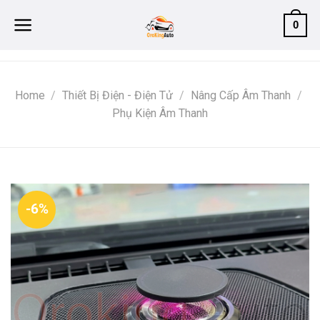
Skip
0
to
content
Home
/
Thiết Bị Điện - Điện Tử
/
Nâng Cấp Âm Thanh
/
Phụ Kiện Âm Thanh
-6%