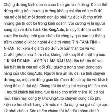
Chặng đường kinh doanh chưa bao giờ là dễ dàng. Để có thể
đứng vững trên thương trường không chỉ cần có lực là đủ
mà nó đòi hỏi mỗi doanh nghiệp phải tự đúc kết cho mình
những giá trị cốt lõi trong kinh doanh. Với cương vị là người
sáng lập và điều hành
OroKingAuto
, bí quyết để tôi có thể
vượt lên quãng thời gian chèo lái công ty qua bao sự thăng
trầm không gì khác ngoài 4 giá trị vàng:
TÍN-TÂM-TINH-
NHÂN
. Tôi xem 4 giá trị đó đối với bản thân tôi và với
OroKingAuto như 4 trụ nhà, không thể khuyết đi một trụ nào.
1.KINH DOANH LẤY TÍN LÀM ĐẦU
Một lần bất tín thì vạn
lần bất tin là câu nói gối đầu giường trong hoạt động bán
hàng của OroKingAuto. Người làm ăn lâu dài sẽ tính chuyện
đường xa, một vài đồng gian lận đánh đổi cả uy tín với khách
hàng thì quá dại dột. Chúng tôi tin rằng khi chúng tôi làm cho
1 người khách hài lòng, tức là tạo cho mình thêm 10 cơ hội
mới. Hiện nay, công ty OroKingAuto chuyên cung cấp phụ
kiện xe hơi chính hãng với mẫu mã đa dạng mà giá cả lại cực
kỳ phải chăng. Sản phẩm chúng tôi trải dài không chỉ từ