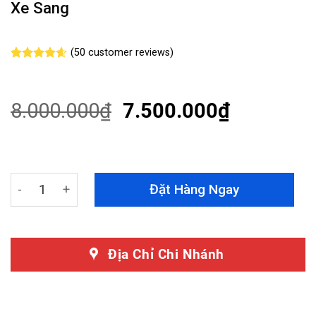
Xe Sang
(
50
customer reviews)
Rated
50
4.54
out of 5
based on
customer
8.000.000
₫
7.500.000
₫
ratings
Loa Thụt Thò Cho Mercedes EQS 580 4Matic - Loa Nâng
Đặt Hàng Ngay
Địa Chỉ Chi Nhánh