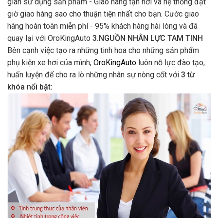
gian sử dụng sản phẩm - Giao hàng tận nơi và hệ thống đặt
giờ giao hàng sao cho thuận tiện nhất cho bạn. Cước giao
hàng hoàn toàn miễn phí - 95% khách hàng hài lòng và đã
quay lại với OroKingAuto
3.NGUỒN NHÂN LỰC TAM TINH
Bên cạnh việc tạo ra những tinh hoa cho những sản phẩm
phụ kiện xe hơi của mình,
OroKingAuto
luôn nỗ lực đào tạo,
huấn luyện để cho ra lò những nhân sự nòng cốt với
3 từ
khóa nổi bật: