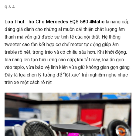
Q & A
Loa Thụt Thò Cho Mercedes EQS 580 4Matic
là nâng cấp
đáng giá dành cho những ai muốn cải thiện chất lượng âm
thanh mà vẫn giữ được sự tinh tế của nội thất. Hệ thống
tweeter cao tần kết hợp cơ chế motor tự động giúp âm
treble rõ nét, trong trẻo và có chiều sâu hơn. Khi khởi động,
loa nâng lên tạo hiệu ứng cao cấp; khi tắt máy, loa ẩn gọn
vào taplo, vừa bảo vệ linh kiện vừa giữ không gian gọn gàng.
Đây là lựa chọn lý tưởng để “lột xác” trải nghiệm nghe nhạc
trên xe một cách rõ rệt