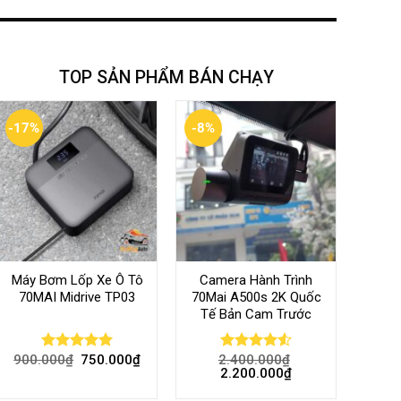
TOP SẢN PHẨM BÁN CHẠY
-17%
-8%
Máy Bơm Lốp Xe Ô Tô
Camera Hành Trình
70MAI Midrive TP03
70Mai A500s 2K Quốc
Tế Bản Cam Trước
900.000
₫
750.000
₫
2.400.000
₫
Rated
5.00
Rated
4.56
2.200.000
₫
out of 5
out of 5