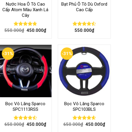
Nước Hoa Ô Tô Cao
Bạt Phủ Ô Tô Dù Oxford
Cấp Atom Màu Xanh Lá
Cao Cấp
Cây
550.000
₫
450.000
₫
550.000
₫
Rated
4.70
Rated
out of 5
4.50
out
of 5
-31%
-31%
Bọc Vô Lăng Sparco
Bọc Vô Lăng Sparco
SPC1113RSS
SPC103BLS
650.000
₫
450.000
₫
650.000
₫
450.000
₫
Rated
Rated
4.57
4.47
out
out of 5