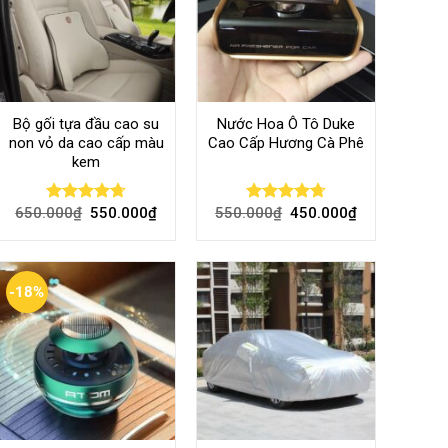
Bộ gối tựa đầu cao su
Nước Hoa Ô Tô Duke
non vỏ da cao cấp màu
Cao Cấp Hương Cà Phê
kem
650.000
₫
550.000
₫
550.000
₫
450.000
₫
Rated
4.70
Rated
4.70
out of 5
out of 5
-18%