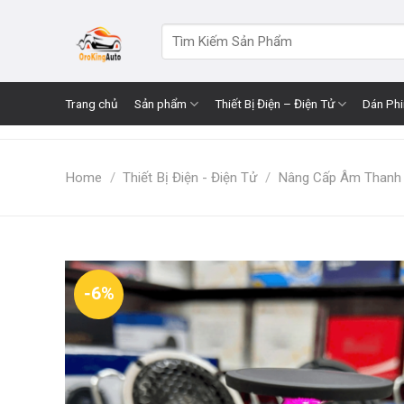
Skip
to
Search
for:
content
Trang chủ
Sản phẩm
Thiết Bị Điện – Điện Tử
Dán Ph
Home
/
Thiết Bị Điện - Điện Tử
/
Nâng Cấp Âm Thanh
-6%