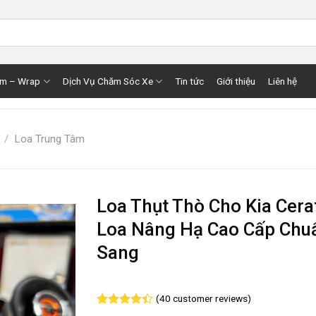
im – Wrap
Dịch Vụ Chăm Sóc Xe
Tin tức
Giới thiệu
Liên hệ
/
Loa Trung Tâm
Loa Thụt Thò Cho Kia Cera
Loa Nâng Hạ Cao Cấp Chu
Sang
(
40
customer reviews)
Rated
40