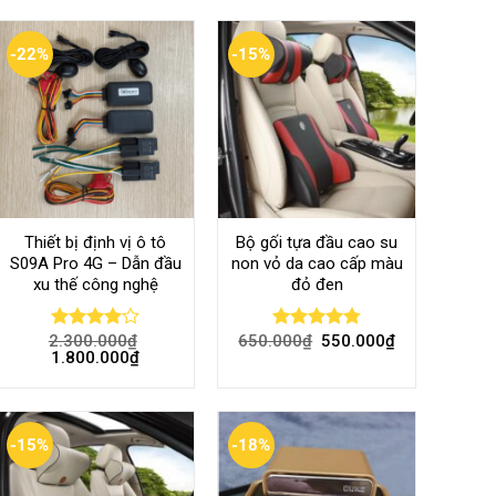
-22%
-15%
Thiết bị định vị ô tô
Bộ gối tựa đầu cao su
S09A Pro 4G – Dẫn đầu
non vỏ da cao cấp màu
xu thế công nghệ
đỏ đen
2.300.000
₫
650.000
₫
550.000
₫
Rated
Rated
4.80
1.800.000
₫
4.00
out
out of 5
of 5
-15%
-18%