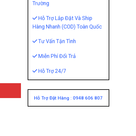
Trường
Hỗ Trợ Lắp Đặt Và Ship
Hàng Nhanh (COD) Toàn Quốc
Tư Vấn Tận Tình
ng Hạ Cao Cấp Chuẩn Xe Sang quantity
Miễn Phí Đổi Trả
Hỗ Trợ 24/7
Hỗ Trợ Đặt Hàng :
0948 606 807