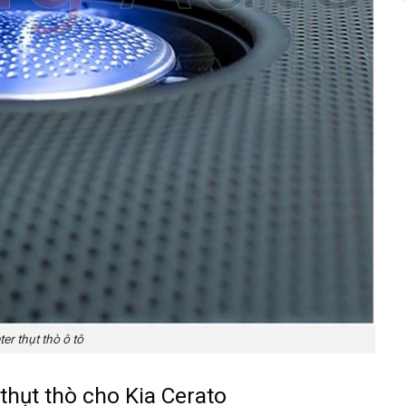
er thụt thò ô tô
thụt thò cho Kia Cerato