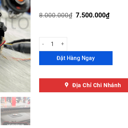
4.43
out
of 5
based on
8.000.000
₫
7.500.000
₫
customer
ratings
Loa Thụt Thò Cho Kia Cerato - Loa Nâ
Đặt Hàng Ngay
Địa Chỉ Chi Nhánh