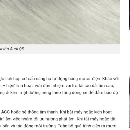
ụt thò Audi Q5
ợc tích hợp cơ cấu nâng hạ tự động bằng motor điện. Khác với
 – hiện” linh hoạt, vừa đảm nhiệm vai trò tái tạo dải âm cao,
ường đi kèm mặt dưỡng riêng theo từng dòng xe để đảm bảo độ
ồn ACC hoặc hệ thống âm thanh. Khi bật máy hoặc kích hoạt
ị trí làm việc nhằm tối ưu hướng phát âm. Khi tắt máy hoặc tắt
ụi bẩn và tác động môi trường. Toàn bộ quá trình diễn ra mượt,