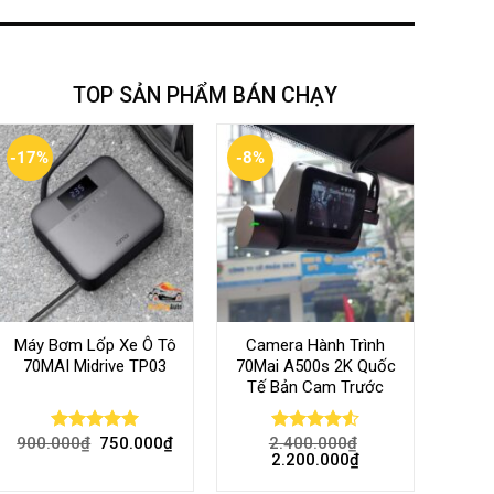
TOP SẢN PHẨM BÁN CHẠY
-17%
-8%
Máy Bơm Lốp Xe Ô Tô
Camera Hành Trình
70MAI Midrive TP03
70Mai A500s 2K Quốc
Tế Bản Cam Trước
900.000
₫
750.000
₫
2.400.000
₫
Rated
5.00
Rated
4.56
2.200.000
₫
out of 5
out of 5