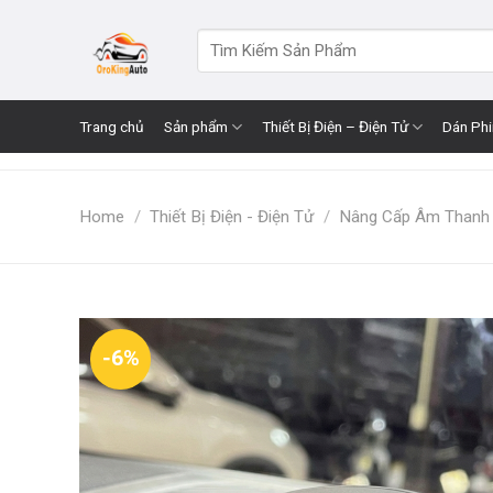
Skip
to
Search
for:
content
Trang chủ
Sản phẩm
Thiết Bị Điện – Điện Tử
Dán Ph
Home
/
Thiết Bị Điện - Điện Tử
/
Nâng Cấp Âm Thanh
-6%