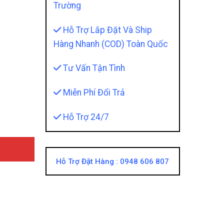
Trường
Hỗ Trợ Lắp Đặt Và Ship
Hàng Nhanh (COD) Toàn Quốc
Tư Vấn Tận Tình
Hạ Cao Cấp Chuẩn Xe Sang quantity
Miễn Phí Đổi Trả
Hỗ Trợ 24/7
Hỗ Trợ Đặt Hàng :
0948 606 807