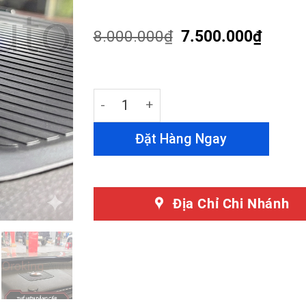
4.46
out
of 5
based on
8.000.000
₫
7.500.000
₫
customer
ratings
Loa Thụt Thò Cho Audi Q5 - Loa Nâng 
Đặt Hàng Ngay
Địa Chỉ Chi Nhánh