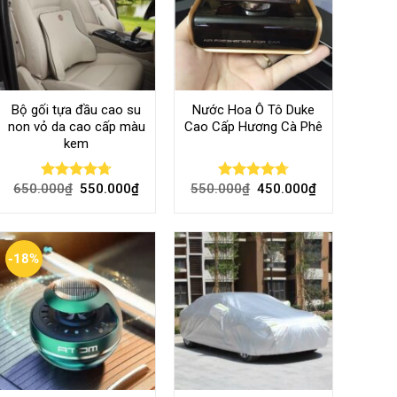
Bộ gối tựa đầu cao su
Nước Hoa Ô Tô Duke
non vỏ da cao cấp màu
Cao Cấp Hương Cà Phê
kem
650.000
₫
550.000
₫
550.000
₫
450.000
₫
Rated
4.70
Rated
4.70
out of 5
out of 5
-18%