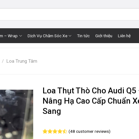
im – Wrap
Dịch Vụ Chăm Sóc Xe
Tin tức
Giới thiệu
Liên hệ
/
Loa Trung Tâm
Loa Thụt Thò Cho Audi Q5
Nâng Hạ Cao Cấp Chuẩn X
Sang
(
48
customer reviews)
Rated
48