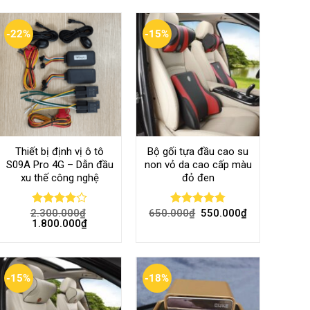
-22%
-15%
Thiết bị định vị ô tô
Bộ gối tựa đầu cao su
S09A Pro 4G – Dẫn đầu
non vỏ da cao cấp màu
xu thế công nghệ
đỏ đen
2.300.000
₫
650.000
₫
550.000
₫
Rated
Rated
4.80
1.800.000
₫
4.00
out
out of 5
of 5
-15%
-18%