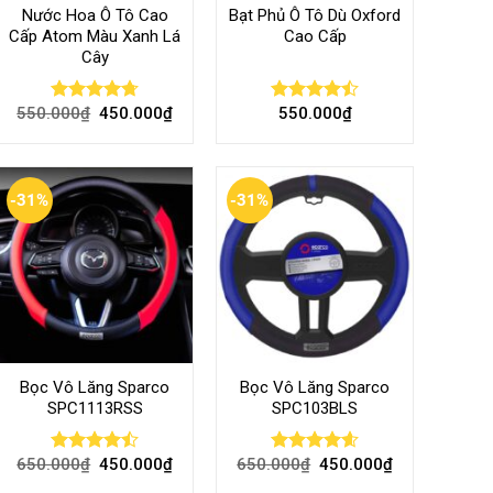
Nước Hoa Ô Tô Cao
Bạt Phủ Ô Tô Dù Oxford
Cấp Atom Màu Xanh Lá
Cao Cấp
Cây
550.000
₫
450.000
₫
550.000
₫
Rated
4.70
Rated
out of 5
4.50
out
of 5
-31%
-31%
Bọc Vô Lăng Sparco
Bọc Vô Lăng Sparco
SPC1113RSS
SPC103BLS
650.000
₫
450.000
₫
650.000
₫
450.000
₫
Rated
Rated
4.57
4.47
out
out of 5