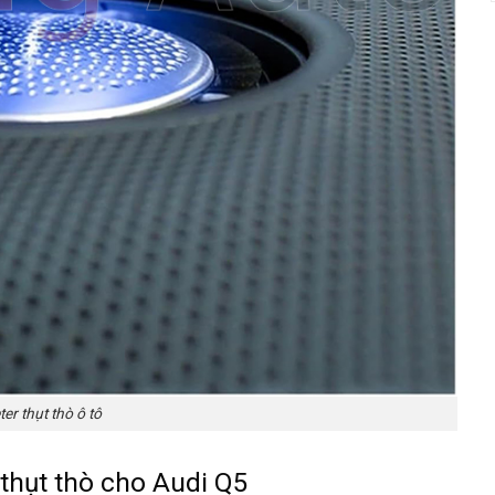
er thụt thò ô tô
 thụt thò cho Audi Q5