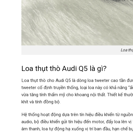
Loa th
Loa thụt thò Audi Q5 là gì?
Loa thụt thò cho Audi Q5 là dòng loa tweeter cao tần đư
tweeter cố định truyền thống, loại loa này có khả năng “ẩn
vừa tăng tính thẩm mỹ cho khoang nội thất. Thiết kế th
khít và tính đồng bộ.
Hệ thống hoạt động dựa trên tín hiệu điều khiển từ ngu
audio, bộ điều khiển gửi tín hiệu đến motor, đẩy loa lên v
âm thanh, loa tự động hạ xuống vị trí ban đầu, hạn chế b