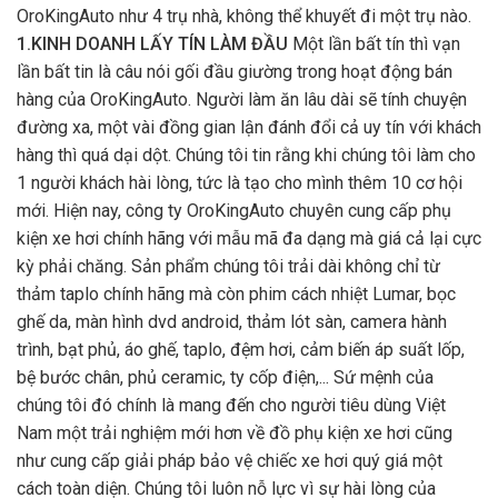
OroKingAuto như 4 trụ nhà, không thể khuyết đi một trụ nào.
1.KINH DOANH LẤY TÍN LÀM ĐẦU
Một lần bất tín thì vạn
lần bất tin là câu nói gối đầu giường trong hoạt động bán
hàng của OroKingAuto. Người làm ăn lâu dài sẽ tính chuyện
đường xa, một vài đồng gian lận đánh đổi cả uy tín với khách
hàng thì quá dại dột. Chúng tôi tin rằng khi chúng tôi làm cho
1 người khách hài lòng, tức là tạo cho mình thêm 10 cơ hội
mới. Hiện nay, công ty OroKingAuto chuyên cung cấp phụ
kiện xe hơi chính hãng với mẫu mã đa dạng mà giá cả lại cực
kỳ phải chăng. Sản phẩm chúng tôi trải dài không chỉ từ
thảm taplo chính hãng mà còn phim cách nhiệt Lumar, bọc
ghế da, màn hình dvd android, thảm lót sàn, camera hành
trình, bạt phủ, áo ghế, taplo, đệm hơi, cảm biến áp suất lốp,
bệ bước chân, phủ ceramic, ty cốp điện,... Sứ mệnh của
chúng tôi đó chính là mang đến cho người tiêu dùng Việt
Nam một trải nghiệm mới hơn về đồ phụ kiện xe hơi cũng
như cung cấp giải pháp bảo vệ chiếc xe hơi quý giá một
cách toàn diện. Chúng tôi luôn nỗ lực vì sự hài lòng của