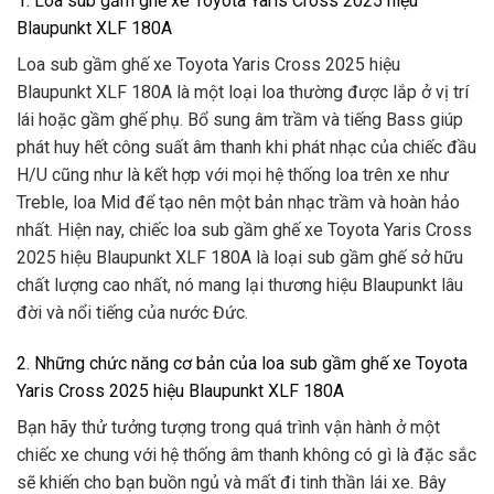
1. Loa sub gầm ghế xe Toyota Yaris Cross 2025 hiệu
Blaupunkt XLF 180A
Loa sub gầm ghế xe Toyota Yaris Cross 2025 hiệu
Blaupunkt XLF 180A là một loại loa thường được lắp ở vị trí
lái hoặc gầm ghế phụ. Bổ sung âm trầm và tiếng Bass giúp
phát huy hết công suất âm thanh khi phát nhạc của chiếc đầu
H/U cũng như là kết hợp với mọi hệ thống loa trên xe như
Treble, loa Mid để tạo nên một bản nhạc trầm và hoàn hảo
nhất. Hiện nay, chiếc loa sub gầm ghế xe Toyota Yaris Cross
2025 hiệu Blaupunkt XLF 180A là loại sub gầm ghế sở hữu
chất lượng cao nhất, nó mang lại thương hiệu Blaupunkt lâu
đời và nổi tiếng của nước Đức.
2. Những chức năng cơ bản của loa sub gầm ghế xe Toyota
Yaris Cross 2025 hiệu Blaupunkt XLF 180A
Bạn hãy thử tưởng tượng trong quá trình vận hành ở một
chiếc xe chung với hệ thống âm thanh không có gì là đặc sắc
sẽ khiến cho bạn buồn ngủ và mất đi tinh thần lái xe. Bây