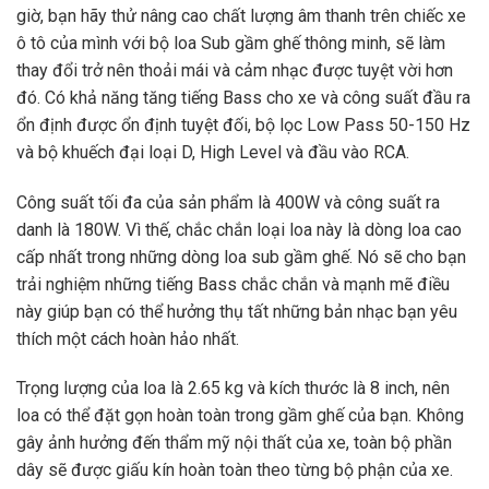
giờ, bạn hãy thử nâng cao chất lượng âm thanh trên chiếc xe
ô tô của mình với bộ loa Sub gầm ghế thông minh, sẽ làm
thay đổi trở nên thoải mái và cảm nhạc được tuyệt vời hơn
đó. Có khả năng tăng tiếng Bass cho xe và công suất đầu ra
ổn định được ổn định tuyệt đối, bộ lọc Low Pass 50-150 Hz
và bộ khuếch đại loại D, High Level và đầu vào RCA.
Công suất tối đa của sản phẩm là 400W và công suất ra
danh là 180W. Vì thế, chắc chắn loại loa này là dòng loa cao
cấp nhất trong những dòng loa sub gầm ghế. Nó sẽ cho bạn
trải nghiệm những tiếng Bass chắc chắn và mạnh mẽ điều
này giúp bạn có thể hưởng thụ tất những bản nhạc bạn yêu
thích một cách hoàn hảo nhất.
Trọng lượng của loa là 2.65 kg và kích thước là 8 inch, nên
loa có thể đặt gọn hoàn toàn trong gầm ghế của bạn. Không
gây ảnh hưởng đến thẩm mỹ nội thất của xe, toàn bộ phần
dây sẽ được giấu kín hoàn toàn theo từng bộ phận của xe.