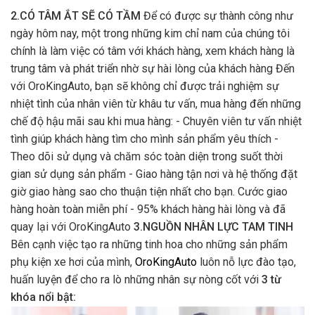
2.CÓ TÂM ẮT SẼ CÓ TẦM
Để có được sự thành công như
ngày hôm nay, một trong những kim chỉ nam của chúng tôi
chính là làm việc có tâm với khách hàng, xem khách hàng là
trung tâm và phát triển nhờ sự hài lòng của khách hàng Đến
với OroKingAuto, bạn sẽ không chỉ được trải nghiệm sự
nhiệt tình của nhân viên từ khâu tư vấn, mua hàng đến những
chế độ hậu mãi sau khi mua hàng: - Chuyên viên tư vấn nhiệt
tình giúp khách hàng tìm cho mình sản phẩm yêu thích -
Theo dõi sử dụng và chăm sóc toàn diện trong suốt thời
gian sử dụng sản phẩm - Giao hàng tận nơi và hệ thống đặt
giờ giao hàng sao cho thuận tiện nhất cho bạn. Cước giao
hàng hoàn toàn miễn phí - 95% khách hàng hài lòng và đã
quay lại với OroKingAuto
3.NGUỒN NHÂN LỰC TAM TINH
Bên cạnh việc tạo ra những tinh hoa cho những sản phẩm
phụ kiện xe hơi của mình,
OroKingAuto
luôn nỗ lực đào tạo,
huấn luyện để cho ra lò những nhân sự nòng cốt với
3 từ
khóa nổi bật: