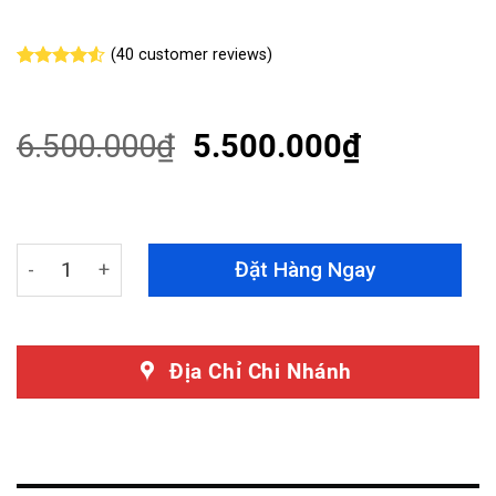
(
40
customer reviews)
Rated
40
4.53
out of 5
based on
customer
6.500.000
₫
5.500.000
₫
ratings
Loa Sub Gầm Ghế Xe Toyota Yaris Cross 2025 Hiệu Blau
Đặt Hàng Ngay
Địa Chỉ Chi Nhánh