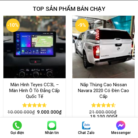
TOP SẢN PHẨM BÁN CHẠY
-10%
-9%
Màn Hình Teyes CC3L –
Nắp Thùng Cao Nissan
Màn Hình Ô Tô Đẳng Cấp
Navara 2020 Có Đèn Cao
Quốc Tế
Cấp
10.000.000
₫
9.000.000
₫
21.000.000
₫
Rated
4.68
Rated
4.52
19.100.000
₫
out of 5
out of 5
Gọi điện
Nhắn tin
Chat Zalo
Messenger