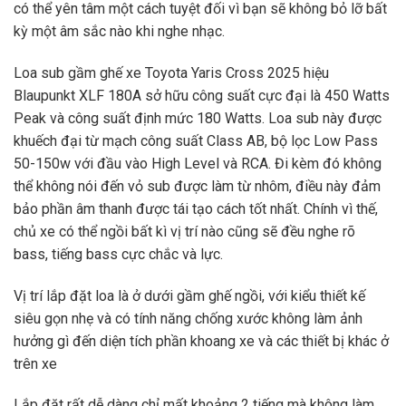
có thể yên tâm một cách tuyệt đối vì bạn sẽ không bỏ lỡ bất
kỳ một âm sắc nào khi nghe nhạc.
Loa sub gầm ghế xe Toyota Yaris Cross 2025 hiệu
Blaupunkt XLF 180A sở hữu công suất cực đại là 450 Watts
Peak và công suất định mức 180 Watts. Loa sub này được
khuếch đại từ mạch công suất Class AB, bộ lọc Low Pass
50-150w với đầu vào High Level và RCA. Đi kèm đó không
thể không nói đến vỏ sub được làm từ nhôm, điều này đảm
bảo phần âm thanh được tái tạo cách tốt nhất. Chính vì thế,
chủ xe có thể ngồi bất kì vị trí nào cũng sẽ đều nghe rõ
bass, tiếng bass cực chắc và lực.
Vị trí lắp đặt loa là ở dưới gầm ghế ngồi, với kiểu thiết kế
siêu gọn nhẹ và có tính năng chống xước không làm ảnh
hưởng gì đến diện tích phần khoang xe và các thiết bị khác ở
trên xe
Lắp đặt rất dễ dàng chỉ mất khoảng 2 tiếng mà không làm