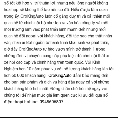
số tốt kết hợp vị trí thuận lợi, nhưng nếu lòng người không
hòa hợp sẽ không thể tạo nên cơ đồ. Hiểu được tầm quan
trọng ấy, OroKingAuto luôn cố gắng duy trì và cải thiện mối
quan hệ từ chính nội bộ như tạo ra văn hóa công ty và một
môi trường làm việc phát triển lành mạnh đến những mối
quan hệ đối ngoại với khách hàng, đối tác sao cho thật nhân
văn, nhân ái Bắt nguồn từ hành trình khai sinh và phát triển,
giờ đây OroKingAuto tự hào vươn mình trở thành 1 trong
những đơn vị chuyên cung cấp phụ kiện đồ chơi nội thất xe
xe hơi cao cấp và chính hãng trên toàn quốc. Với Kinh
Nghiệm hơn 10 năm phục vụ với số lượng khách hàng lên tới
hơn 60.000 khách hàng.
OroKingAuto
đảm bảo mang đến
cho bạn sản phảm và dịch vụ hàng đầu ngay cả với những
khách hàng khó tính nhất. Đừng chần chừ liên hệ ngay với
chúng tôi để nhận mức giá làm quen cực kì ưu đãi qua
số
điện thoại hotline: 0948606807