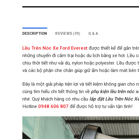
DESCRIPTION
REVIEWS (39)
Q & A
Lều Trên Nóc Xe Ford Everest
được thiết kế để gắn trê
những chuyến đi cắm trại hoặc du lịch bằng xe hơi. Lều
chịu thời tiết như vải dù, nylon hoặc polyester.
Lều được tr
và các bộ phận che chắn giúp giữ ấm hoặc làm mát bên t
Đây là một giải pháp tiện lợi và tiết kiệm không gian cho 
cùng tìm hiểu chi tiết thông tin về
phụ kiện lều trên nóc x
nhé.
Quý khách hàng có nhu cầu
lắp đặt Lều Trên Nóc X
Hotline
0948 606 807
để được hỗ trợ tư vấn tận tình!