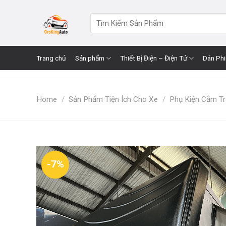
Skip
to
Search
for:
content
Trang chủ
Sản phẩm
Thiết Bị Điện – Điện Tử
Dán Ph
Home
/
Sản Phẩm Tiện Ích Cho Xe
/
Phụ Kiện Cắm Tr
-7%