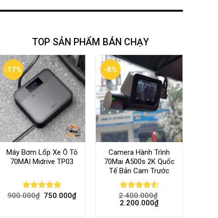
TOP SẢN PHẨM BÁN CHẠY
-17%
-8%
Máy Bơm Lốp Xe Ô Tô
Camera Hành Trình
70MAI Midrive TP03
70Mai A500s 2K Quốc
Tế Bản Cam Trước
900.000
₫
750.000
₫
2.400.000
₫
Rated
5.00
Rated
4.56
2.200.000
₫
out of 5
out of 5