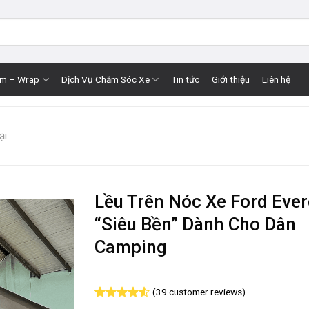
im – Wrap
Dịch Vụ Chăm Sóc Xe
Tin tức
Giới thiệu
Liên hệ
ại
Lều Trên Nóc Xe Ford Ever
“Siêu Bền” Dành Cho Dân
Camping
(
39
customer reviews)
Rated
39
4.51