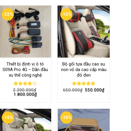
-22%
-15%
Thiết bị định vị ô tô
Bộ gối tựa đầu cao su
S09A Pro 4G – Dẫn đầu
non vỏ da cao cấp màu
xu thế công nghệ
đỏ đen
2.300.000
₫
650.000
₫
550.000
₫
Rated
Rated
4.80
1.800.000
₫
4.00
out
out of 5
of 5
-15%
-18%