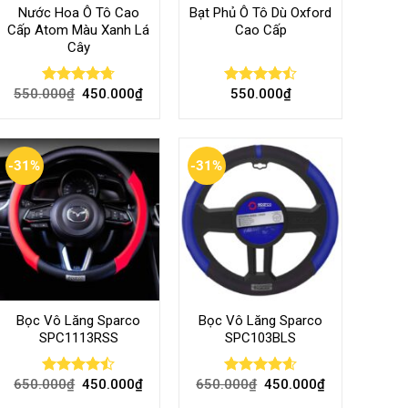
Nước Hoa Ô Tô Cao
Bạt Phủ Ô Tô Dù Oxford
Cấp Atom Màu Xanh Lá
Cao Cấp
Cây
550.000
₫
450.000
₫
550.000
₫
Rated
4.70
Rated
out of 5
4.50
out
of 5
-31%
-31%
Bọc Vô Lăng Sparco
Bọc Vô Lăng Sparco
SPC1113RSS
SPC103BLS
650.000
₫
450.000
₫
650.000
₫
450.000
₫
Rated
Rated
4.57
4.47
out
out of 5