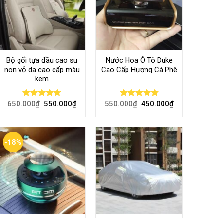
Bộ gối tựa đầu cao su
Nước Hoa Ô Tô Duke
non vỏ da cao cấp màu
Cao Cấp Hương Cà Phê
kem
650.000
₫
550.000
₫
550.000
₫
450.000
₫
Rated
4.70
Rated
4.70
out of 5
out of 5
-18%