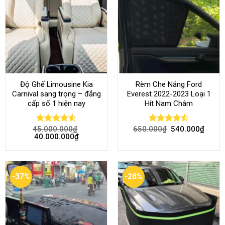
Độ Ghế Limousine Kia
Rèm Che Nắng Ford
Carnival sang trọng – đẳng
Everest 2022-2023 Loại 1
cấp số 1 hiện nay
Hít Nam Châm
45.000.000
₫
650.000
₫
540.000
₫
Rated
4.58
Rated
4.51
40.000.000
₫
out of 5
out of 5
-37%
-28%