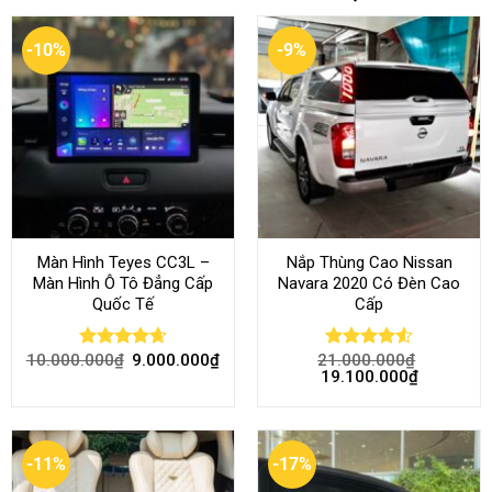
-10%
-9%
Màn Hình Teyes CC3L –
Nắp Thùng Cao Nissan
Màn Hình Ô Tô Đẳng Cấp
Navara 2020 Có Đèn Cao
Quốc Tế
Cấp
10.000.000
₫
9.000.000
₫
21.000.000
₫
Rated
4.68
Rated
4.52
19.100.000
₫
out of 5
out of 5
-11%
-17%