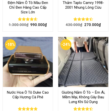
Đệm Nằm Ô Tô Màu Đen
Thảm Taplo Camry 1998-
Chỉ Đen Hàng Cao Cấp
2001 Nhung Lông Cừu
Size Lớn
1.300.000
₫
990.000
₫
430.000
₫
270.000
₫
Rated
4.54
Rated
out of 5
4.50
out
of 5
-18%
-24%
Nước Hoa Ô Tô Duke Cao
Giường Nằm Ô Tô – Êm Ái,
Cấp Hương Cà Phê
Mềm Mại, Không Gây Đau
Lưng Khi Sử Dụng