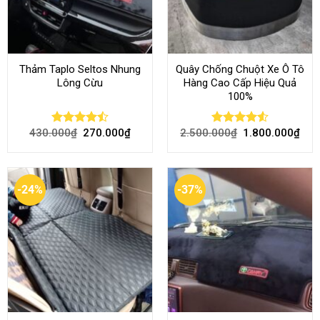
Thảm Taplo Seltos Nhung
Quây Chống Chuột Xe Ô Tô
Lông Cừu
Hàng Cao Cấp Hiệu Quả
100%
430.000
₫
270.000
₫
2.500.000
₫
1.800.000
₫
Rated
Rated
4.51
4.46
out
out of 5
of 5
-24%
-37%