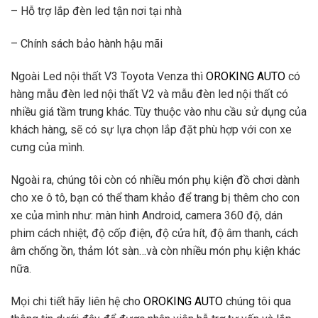
– Hỗ trợ lắp đèn led tận nơi tại nhà
– Chính sách bảo hành hậu mãi
Ngoài Led nội thất V3 Toyota Venza thì
OROKING AUTO
có
hàng mẫu đèn led nội thất V2 và mẫu đèn led nội thất có
nhiều giá tầm trung khác. Tùy thuộc vào nhu cầu sử dụng của
khách hàng, sẽ có sự lựa chọn lắp đặt phù hợp với con xe
cưng của mình.
Ngoài ra, chúng tôi còn có nhiều món phụ kiện đồ chơi dành
cho xe ô tô, bạn có thể tham khảo để trang bị thêm cho con
xe của mình như: màn hình Android, camera 360 độ, dán
phim cách nhiệt, độ cốp điện, độ cửa hít, độ âm thanh, cách
âm chống ồn, thảm lót sàn…và còn nhiều món phụ kiện khác
nữa.
Mọi chi tiết hãy liên hệ cho
OROKING AUTO
chúng tôi qua