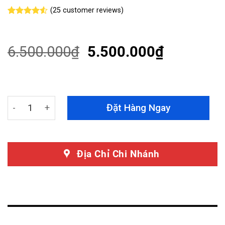
(
25
customer reviews)
Rated
25
4.48
out
of 5
based on
6.500.000
₫
5.500.000
₫
customer
ratings
Led Nội Thất V3 Toyota Venza - Cải Tiến Hoàn Toàn Tìn
Đặt Hàng Ngay
Địa Chỉ Chi Nhánh