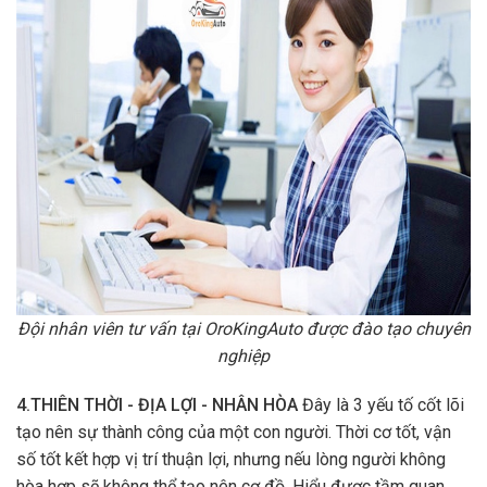
Đội nhân viên tư vấn tại OroKingAuto được đào tạo chuyên
nghiệp
4.THIÊN THỜI - ĐỊA LỢI - NHÂN HÒA
Đây là 3 yếu tố cốt lõi
tạo nên sự thành công của một con người. Thời cơ tốt, vận
số tốt kết hợp vị trí thuận lợi, nhưng nếu lòng người không
hòa hợp sẽ không thể tạo nên cơ đồ. Hiểu được tầm quan