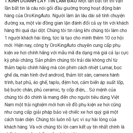
1.KINH DOANH LẤY TÍN LÀM ĐẦU
Một lần bất tín thì vạn
lần bất tin là câu nói gối đầu giường trong hoạt động bán
hàng của OroKingAuto. Người làm ăn lâu dài sẽ tính chuyện
đường xa, một vài đồng gian lận đánh đổi cả uy tín với khách
hàng thì quá dại dột. Chúng tôi tin rằng khi chúng tôi làm cho
1 người khách hài lòng, tức là tạo cho mình thêm 10 cơ hội
mới. Hiện nay, công ty OroKingAuto chuyên cung cấp phụ
kiện xe hơi chính hãng với mẫu mã đa dạng mà giá cả lại cực
kỳ phải chăng. Sản phẩm chúng tôi trải dài không chỉ từ
thảm taplo chính hãng mà còn phim cách nhiệt Lumar, bọc
ghế da, màn hình dvd android, thảm lót sàn, camera hành
trình, bạt phủ, áo ghế, taplo, đệm hơi, cảm biến áp suất lốp,
bệ bước chân, phủ ceramic, ty cốp điện,... Sứ mệnh của
chúng tôi đó chính là mang đến cho người tiêu dùng Việt
Nam một trải nghiệm mới hơn về đồ phụ kiện xe hơi cũng
như cung cấp giải pháp bảo vệ chiếc xe hơi quý giá một
cách toàn diện. Chúng tôi luôn nỗ lực vì sự hài lòng của
khách hàng. Và với chúng tôi lời cam kết uy tín nhất chính là