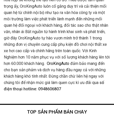
trọng ấy, OroKingAuto luôn cố gắng duy trì và cải thiện mối
quan hệ từ chính nội bộ như tạo ra văn hóa công ty và một
môi trường làm việc phát triển lành mạnh đến những mối
quan hệ đối ngoại với khách hàng, đối tác sao cho thật nhân
văn, nhân ái Bắt nguồn từ hành trình khai sinh và phát triển,
giờ đây OroKingAuto tự hào vươn mình trở thành 1 trong
những đơn vị chuyên cung cấp phụ kiện đồ chơi nội thất xe
xe hơi cao cấp và chính hãng trên toàn quốc. Với Kinh
Nghiệm hơn 10 năm phục vụ với số lượng khách hàng lên tới
hơn 60.000 khách hàng.
OroKingAuto
đảm bảo mang đến
cho bạn sản phảm và dịch vụ hàng đầu ngay cả với những
khách hàng khó tính nhất. Đừng chần chừ liên hệ ngay với
chúng tôi để nhận mức giá làm quen cực kì ưu đãi qua
số
điện thoại hotline: 0948606807
TOP SẢN PHẨM BÁN CHẠY