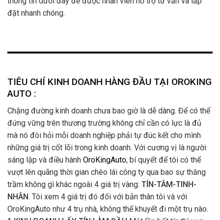
thông tin dưới đây để được nhân viên hỗ trợ tư vấn và lắp
đặt nhanh chóng.
TIÊU CHÍ KINH DOANH HÀNG ĐẦU TẠI OROKING
AUTO :
Chặng đường kinh doanh chưa bao giờ là dễ dàng. Để có thể
đứng vững trên thương trường không chỉ cần có lực là đủ
mà nó đòi hỏi mỗi doanh nghiệp phải tự đúc kết cho mình
những giá trị cốt lõi trong kinh doanh. Với cương vị là người
sáng lập và điều hành
OroKingAuto
, bí quyết để tôi có thể
vượt lên quãng thời gian chèo lái công ty qua bao sự thăng
trầm không gì khác ngoài 4 giá trị vàng:
TÍN-TÂM-TINH-
NHÂN
. Tôi xem 4 giá trị đó đối với bản thân tôi và với
OroKingAuto như 4 trụ nhà, không thể khuyết đi một trụ nào.