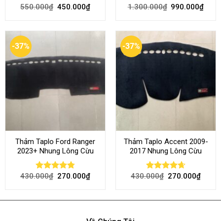
550.000
₫
450.000
₫
1.300.000
₫
990.000
₫
Rated
4.70
Rated
out of 5
4.45
out
of 5
-37%
-37%
Thảm Taplo Ford Ranger
Thảm Taplo Accent 2009-
2023+ Nhung Lông Cừu
2017 Nhung Lông Cừu
430.000
₫
270.000
₫
430.000
₫
270.000
₫
Rated
4.80
Rated
4.64
out of 5
out of 5