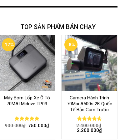
TOP SẢN PHẨM BÁN CHẠY
-17%
-8%
Máy Bơm Lốp Xe Ô Tô
Camera Hành Trình
70MAI Midrive TP03
70Mai A500s 2K Quốc
Tế Bản Cam Trước
900.000
₫
750.000
₫
2.400.000
₫
Rated
5.00
Rated
4.56
2.200.000
₫
out of 5
out of 5