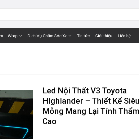
im – Wrap
Dịch Vụ Chăm Sóc Xe
Tin tức
Giới thiệu
Liên hệ
Led Nội Thất V3 Toyota
Highlander – Thiết Kế Siê
Mỏng Mang Lại Tính Thẩ
Cao