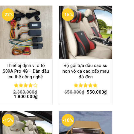
-22%
-15%
Thiết bị định vị ô tô
Bộ gối tựa đầu cao su
S09A Pro 4G – Dẫn đầu
non vỏ da cao cấp màu
xu thế công nghệ
đỏ đen
2.300.000
₫
650.000
₫
550.000
₫
Rated
Rated
4.80
1.800.000
₫
4.00
out
out of 5
of 5
-15%
-18%