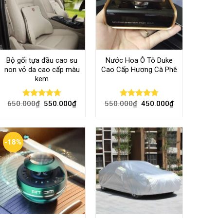
Bộ gối tựa đầu cao su
Nước Hoa Ô Tô Duke
non vỏ da cao cấp màu
Cao Cấp Hương Cà Phê
kem
650.000
₫
550.000
₫
550.000
₫
450.000
₫
Rated
4.70
Rated
4.70
out of 5
out of 5
-18%