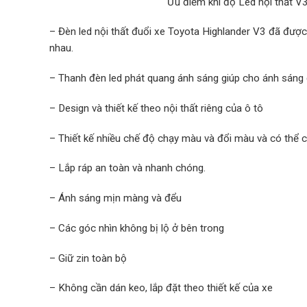
Ưu điểm khi độ Led nội thất V3 
– Đèn led nội thất đuổi xe Toyota Highlander V3 đã đượ
nhau.
– Thanh đèn led phát quang ánh sáng giúp cho ánh sáng 
– Design và thiết kế theo nội thất riêng của ô tô
– Thiết kế nhiều chế độ chạy màu và đổi màu và có thể ch
– Lắp ráp an toàn và nhanh chóng.
– Ánh sáng mịn màng và đểu
– Các góc nhìn không bị lộ ở bên trong
– Giữ zin toàn bộ
– Không cần dán keo, lắp đặt theo thiết kế của xe