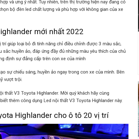
p và ưng ý nhất. Tuy nhiên, trên thị trường hiện nay đang có
a chọn bộ đèn led chất lượng và phù hợp với không gian của xe
 Highlander mới nhất 2022
 trí giúp loại bỏ đi tính năng chỉ điều chỉnh được 3 màu sắc,
àu sắc huyền ảo, đáp ứng đầy đủ những màu yêu thích của chủ
ẳng định sự đẳng cấp trên con xe của mình
tạo sự chiếu sáng, huyền ảo ngay trong con xe của mình. Bên
 vượt trội.
ội thất V3 Toyota Highlander. Mời quý khách hãy cùng
 biết thêm công dụng Led nội thất V3 Toyota Highlander này.
ota Highlander cho ô tô 20 vị trí