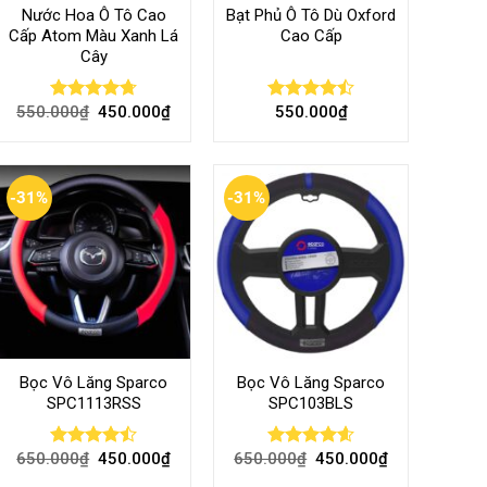
Nước Hoa Ô Tô Cao
Bạt Phủ Ô Tô Dù Oxford
Cấp Atom Màu Xanh Lá
Cao Cấp
Cây
550.000
₫
450.000
₫
550.000
₫
Rated
4.70
Rated
out of 5
4.50
out
of 5
-31%
-31%
Bọc Vô Lăng Sparco
Bọc Vô Lăng Sparco
SPC1113RSS
SPC103BLS
650.000
₫
450.000
₫
650.000
₫
450.000
₫
Rated
Rated
4.57
4.47
out
out of 5