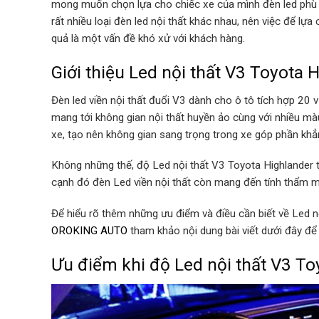
mong muốn chọn lựa cho chiếc xe của mình đèn led phù hợ
rất nhiều loại đèn led nội thất khác nhau, nên việc để lự
quả là một vấn đề khó xử với khách hàng.
Giới thiệu Led nội thất V3 Toyota
Đèn led viền nội thất đuổi V3 dành cho ô tô tích hợp 20 vị
mang tới không gian nội thất huyền ảo cùng với nhiều m
xe, tạo nên không gian sang trọng trong xe góp phần kh
Không những thế, độ Led nội thất V3 Toyota Highlander 
cạnh đó đèn Led viền nội thất còn mang đến tính thẩm mỹ
Để hiểu rõ thêm những ưu điểm và điều cần biết về Led n
OROKING AUTO
tham khảo nội dung bài viết dưới đây để
Ưu điểm khi độ Led nội thất V3 Toy