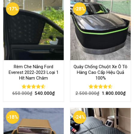
-17%
-28%
Rèm Che Nắng Ford
Quây Chống Chuột Xe Ô Tô
Everest 2022-2023 Loại 1
Hàng Cao Cấp Hiệu Quả
Hít Nam Châm
100%
650.000
₫
540.000
₫
2.500.000
₫
1.800.000
₫
Rated
4.51
Rated
4.51
out of 5
out of 5
-18%
-24%