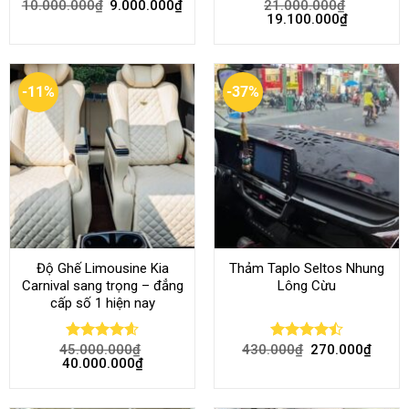
10.000.000
₫
9.000.000
₫
21.000.000
₫
Rated
4.68
Rated
4.52
19.100.000
₫
out of 5
out of 5
-11%
-37%
Độ Ghế Limousine Kia
Thảm Taplo Seltos Nhung
Carnival sang trọng – đẳng
Lông Cừu
cấp số 1 hiện nay
45.000.000
₫
430.000
₫
270.000
₫
Rated
4.58
Rated
40.000.000
₫
out of 5
4.46
out
of 5