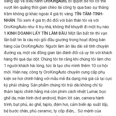
sáng lập và điều hành
OroKingAuto
, bí quyết để tôi có thể
vượt lên quãng thời gian chèo lái công ty qua bao sự thăng
trầm không gì khác ngoài 4 giá trị vàng:
TÍN-TÂM-TINH-
NHÂN
. Tôi xem 4 giá trị đó đối với bản thân tôi và với
OroKingAuto như 4 trụ nhà, không thể khuyết đi một trụ nào.
1.KINH DOANH LẤY TÍN LÀM ĐẦU
Một lần bất tín thì vạn
lần bất tin là câu nói gối đầu giường trong hoạt động bán
hàng của OroKingAuto. Người làm ăn lâu dài sẽ tính chuyện
đường xa, một vài đồng gian lận đánh đổi cả uy tín với khách
hàng thì quá dại dột. Chúng tôi tin rằng khi chúng tôi làm cho
1 người khách hài lòng, tức là tạo cho mình thêm 10 cơ hội
mới. Hiện nay, công ty OroKingAuto chuyên cung cấp phụ
kiện xe hơi chính hãng với mẫu mã đa dạng mà giá cả lại cực
kỳ phải chăng. Sản phẩm chúng tôi trải dài không chỉ từ
thảm taplo chính hãng mà còn phim cách nhiệt Lumar, bọc
ghế da, màn hình dvd android, thảm lót sàn, camera hành
trình, bạt phủ, áo ghế, taplo, đệm hơi, cảm biến áp suất lốp,
bệ bước chân, phủ ceramic, ty cốp điện,... Sứ mệnh của