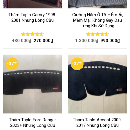
Thảm Taplo Camry 1998-
Giường Nằm Ô Tô – Êm Ái,
2001 Nhung Lông Cừu
Mềm Mại, Không Gây Đau
Lưng Khi Sử Dụng
430.000
₫
270.000
₫
1.300.000
₫
990.000
₫
Rated
Rated
4.50
out
4.45
out
of 5
of 5
-37%
-37%
Thảm Taplo Ford Ranger
Thảm Taplo Accent 2009-
2023+ Nhung Lông Cừu
2017 Nhung Lông Cừu