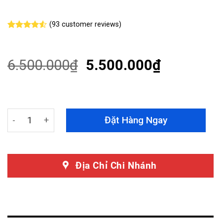
(
93
customer reviews)
Rated
93
4.53
out of 5
based on
customer
6.500.000
₫
5.500.000
₫
ratings
Led Nội Thất V3 Mitsubishi Triton 2024 - Mang Lại Ch
Đặt Hàng Ngay
Địa Chỉ Chi Nhánh