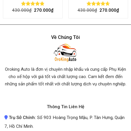
430.000
₫
270.000
₫
430.000
₫
270.000
₫
Rated
4.80
Rated
4.64
out of 5
out of 5
Về Chúng Tôi
Oroking Auto là đơn vị chuyên nhập khẩu và cung cấp Phụ Kiện
cho xế hộp với giá tốt và chất lượng cao. Cam kết đem đến
những sản phẩm tốt nhất
với chất lượng dịch vụ chuyên nghiệp.
Thông Tin Liên Hệ
Trụ Sở Chính:
Số 903 Hoàng Trọng Mậu, P. Tân Hưng, Quận
7, Hồ Chí Minh.