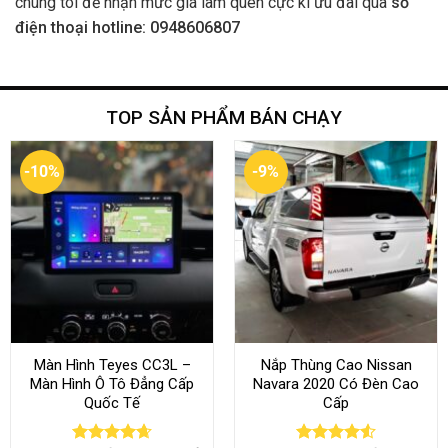
chúng tôi để nhận mức giá làm quen cực kì ưu đãi qua
số
điện thoại hotline: 0948606807
TOP SẢN PHẨM BÁN CHẠY
-10%
-9%
Màn Hình Teyes CC3L –
Nắp Thùng Cao Nissan
Màn Hình Ô Tô Đẳng Cấp
Navara 2020 Có Đèn Cao
Quốc Tế
Cấp