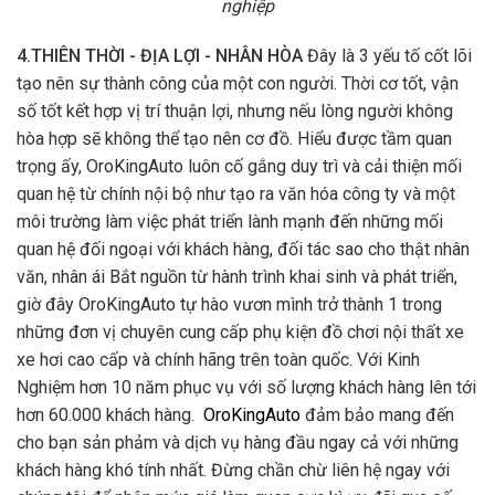
nghiệp
4.THIÊN THỜI - ĐỊA LỢI - NHÂN HÒA
Đây là 3 yếu tố cốt lõi
tạo nên sự thành công của một con người. Thời cơ tốt, vận
số tốt kết hợp vị trí thuận lợi, nhưng nếu lòng người không
hòa hợp sẽ không thể tạo nên cơ đồ. Hiểu được tầm quan
trọng ấy, OroKingAuto luôn cố gắng duy trì và cải thiện mối
quan hệ từ chính nội bộ như tạo ra văn hóa công ty và một
môi trường làm việc phát triển lành mạnh đến những mối
quan hệ đối ngoại với khách hàng, đối tác sao cho thật nhân
văn, nhân ái Bắt nguồn từ hành trình khai sinh và phát triển,
giờ đây OroKingAuto tự hào vươn mình trở thành 1 trong
những đơn vị chuyên cung cấp phụ kiện đồ chơi nội thất xe
xe hơi cao cấp và chính hãng trên toàn quốc. Với Kinh
Nghiệm hơn 10 năm phục vụ với số lượng khách hàng lên tới
hơn 60.000 khách hàng.
OroKingAuto
đảm bảo mang đến
cho bạn sản phảm và dịch vụ hàng đầu ngay cả với những
khách hàng khó tính nhất. Đừng chần chừ liên hệ ngay với