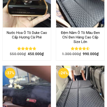
Nước Hoa Ô Tô Duke Cao
Đệm Nằm Ô Tô Màu Đen
Cấp Hương Cà Phê
Chỉ Đen Hàng Cao Cấp
Size Lớn
550.000
₫
450.000
₫
1.300.000
₫
990.000
₫
Rated
4.70
Rated
4.54
out of 5
out of 5
-37%
-24%