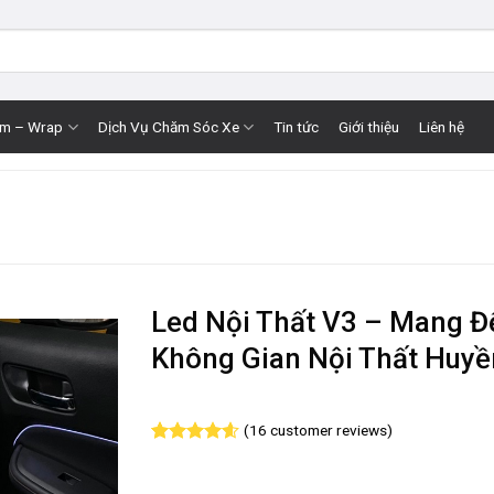
im – Wrap
Dịch Vụ Chăm Sóc Xe
Tin tức
Giới thiệu
Liên hệ
Led Nội Thất V3 – Mang Đ
Không Gian Nội Thất Huyề
(
16
customer reviews)
Rated
16
4.63
out of 5
based on