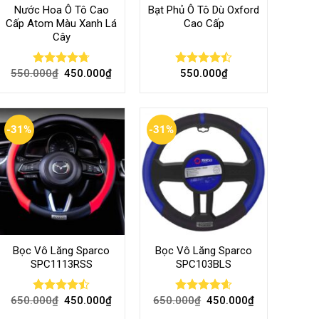
Nước Hoa Ô Tô Cao
Bạt Phủ Ô Tô Dù Oxford
Cấp Atom Màu Xanh Lá
Cao Cấp
Cây
550.000
₫
450.000
₫
550.000
₫
Rated
4.70
Rated
out of 5
4.50
out
of 5
-31%
-31%
Bọc Vô Lăng Sparco
Bọc Vô Lăng Sparco
SPC1113RSS
SPC103BLS
650.000
₫
450.000
₫
650.000
₫
450.000
₫
Rated
Rated
4.57
4.47
out
out of 5