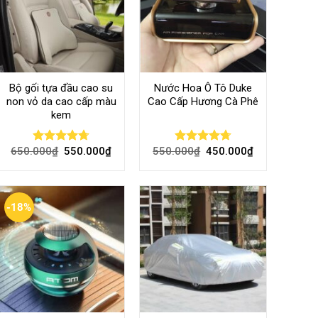
Bộ gối tựa đầu cao su
Nước Hoa Ô Tô Duke
non vỏ da cao cấp màu
Cao Cấp Hương Cà Phê
kem
650.000
₫
550.000
₫
550.000
₫
450.000
₫
Rated
4.70
Rated
4.70
out of 5
out of 5
-18%