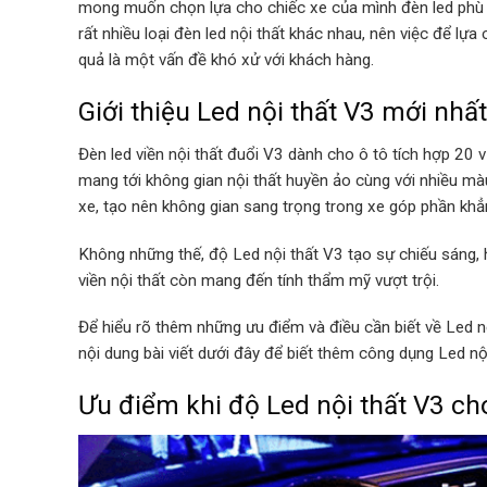
mong muốn chọn lựa cho chiếc xe của mình đèn led phù hợ
rất nhiều loại đèn led nội thất khác nhau, nên việc để lự
quả là một vấn đề khó xử với khách hàng.
Giới thiệu Led nội thất V3 mới nhấ
Đèn led viền nội thất đuổi V3 dành cho ô tô tích hợp 20 vị
mang tới không gian nội thất huyền ảo cùng với nhiều m
xe, tạo nên không gian sang trọng trong xe góp phần kh
Không những thế, độ Led nội thất V3 tạo sự chiếu sáng,
viền nội thất còn mang đến tính thẩm mỹ vượt trội.
Để hiểu rõ thêm những ưu điểm và điều cần biết về Led 
nội dung bài viết dưới đây để biết thêm công dụng Led nộ
Ưu điểm khi độ Led nội thất V3 cho 