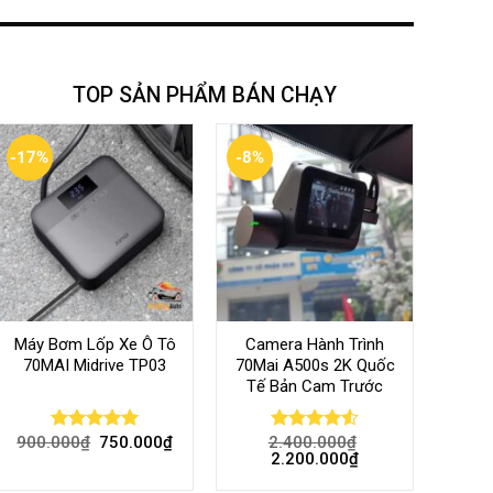
TOP SẢN PHẨM BÁN CHẠY
-17%
-8%
Máy Bơm Lốp Xe Ô Tô
Camera Hành Trình
70MAI Midrive TP03
70Mai A500s 2K Quốc
Tế Bản Cam Trước
900.000
₫
750.000
₫
2.400.000
₫
Rated
5.00
Rated
4.56
2.200.000
₫
out of 5
out of 5