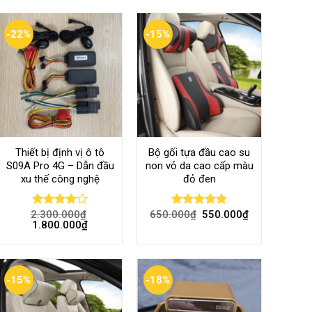
-22%
-15%
Thiết bị định vị ô tô
Bộ gối tựa đầu cao su
S09A Pro 4G – Dẫn đầu
non vỏ da cao cấp màu
xu thế công nghệ
đỏ đen
2.300.000
₫
650.000
₫
550.000
₫
Rated
Rated
4.80
1.800.000
₫
4.00
out
out of 5
of 5
-15%
-18%