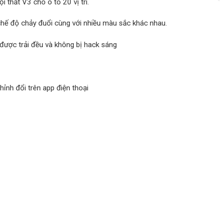
 thất V3 cho ô tô 20 vị trí.
chế độ chảy đuổi cùng với nhiều màu sắc khác nhau.
được trải đều và không bị hack sáng
ỉnh đổi trên app điện thoại