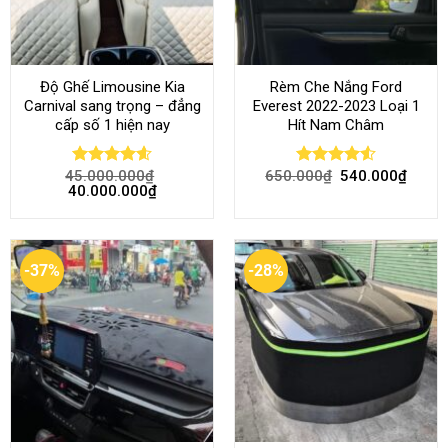
Độ Ghế Limousine Kia
Rèm Che Nắng Ford
Carnival sang trọng – đẳng
Everest 2022-2023 Loại 1
cấp số 1 hiện nay
Hít Nam Châm
45.000.000
₫
650.000
₫
540.000
₫
Rated
4.58
Rated
4.51
40.000.000
₫
out of 5
out of 5
-37%
-28%