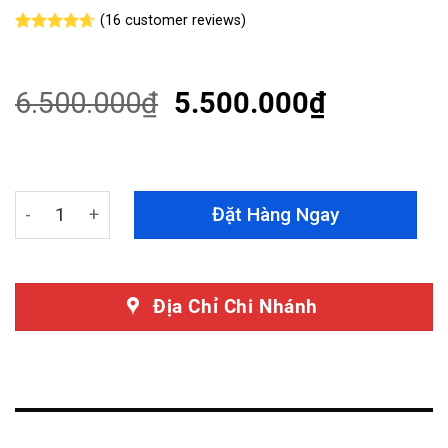
(
16
customer reviews)
Rated
16
4.63
out of 5
based on
customer
6.500.000
₫
5.500.000
₫
ratings
Led Nội Thất V3 - Khẳng Định Sự Đẳng Cấp quantity
Đặt Hàng Ngay
Địa Chỉ Chi Nhánh