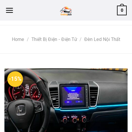
Skip
0
to
content
Home
/
Thiết Bị Điện - Điện Tử
/
Đèn Led Nội Thất
-15%