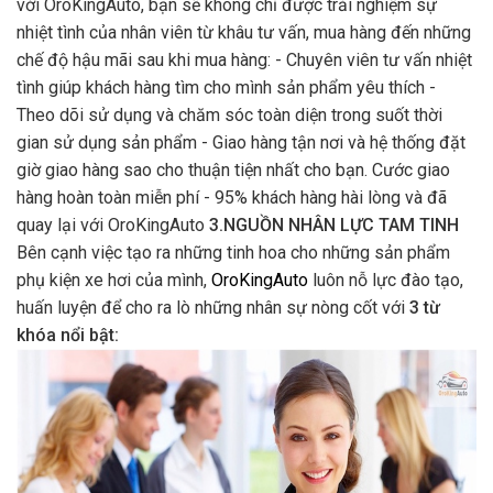
với OroKingAuto, bạn sẽ không chỉ được trải nghiệm sự
nhiệt tình của nhân viên từ khâu tư vấn, mua hàng đến những
chế độ hậu mãi sau khi mua hàng: - Chuyên viên tư vấn nhiệt
tình giúp khách hàng tìm cho mình sản phẩm yêu thích -
Theo dõi sử dụng và chăm sóc toàn diện trong suốt thời
gian sử dụng sản phẩm - Giao hàng tận nơi và hệ thống đặt
giờ giao hàng sao cho thuận tiện nhất cho bạn. Cước giao
hàng hoàn toàn miễn phí - 95% khách hàng hài lòng và đã
quay lại với OroKingAuto
3.NGUỒN NHÂN LỰC TAM TINH
Bên cạnh việc tạo ra những tinh hoa cho những sản phẩm
phụ kiện xe hơi của mình,
OroKingAuto
luôn nỗ lực đào tạo,
huấn luyện để cho ra lò những nhân sự nòng cốt với
3 từ
khóa nổi bật: