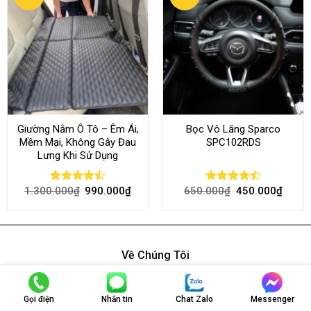
Giường Nằm Ô Tô – Êm Ái,
Bọc Vô Lăng Sparco
Mềm Mại, Không Gây Đau
SPC102RDS
Lưng Khi Sử Dụng
1.300.000
₫
990.000
₫
650.000
₫
450.000
₫
Rated
Rated
4.45
out
4.50
out
of 5
of 5
Về Chúng Tôi
Gọi điện
Nhắn tin
Chat Zalo
Messenger