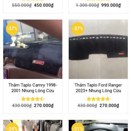
550.000
₫
450.000
₫
1.300.000
₫
990.000
₫
Rated
4.70
Rated
4.54
out of 5
out of 5
-37%
-37%
Thảm Taplo Camry 1998-
Thảm Taplo Ford Ranger
2001 Nhung Lông Cừu
2023+ Nhung Lông Cừu
430.000
₫
270.000
₫
430.000
₫
270.000
₫
Rated
Rated
4.80
4.50
out
out of 5
of 5
-24%
-31%