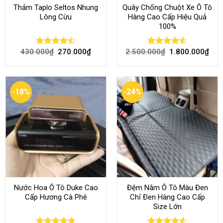
Thảm Taplo Seltos Nhung
Quây Chống Chuột Xe Ô Tô
Lông Cừu
Hàng Cao Cấp Hiệu Quả
100%
430.000
₫
270.000
₫
2.500.000
₫
1.800.000
₫
Rated
Rated
4.51
4.46
out
out of 5
of 5
-18%
-24%
Nước Hoa Ô Tô Duke Cao
Đệm Nằm Ô Tô Màu Đen
Cấp Hương Cà Phê
Chỉ Đen Hàng Cao Cấp
Size Lớn