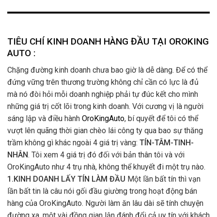
TIÊU CHÍ KINH DOANH HÀNG ĐẦU TẠI OROKING
AUTO :
Chặng đường kinh doanh chưa bao giờ là dễ dàng. Để có thể
đứng vững trên thương trường không chỉ cần có lực là đủ
mà nó đòi hỏi mỗi doanh nghiệp phải tự đúc kết cho mình
những giá trị cốt lõi trong kinh doanh. Với cương vị là người
sáng lập và điều hành
OroKingAuto
, bí quyết để tôi có thể
vượt lên quãng thời gian chèo lái công ty qua bao sự thăng
trầm không gì khác ngoài 4 giá trị vàng:
TÍN-TÂM-TINH-
NHÂN
. Tôi xem 4 giá trị đó đối với bản thân tôi và với
OroKingAuto như 4 trụ nhà, không thể khuyết đi một trụ nào.
1.KINH DOANH LẤY TÍN LÀM ĐẦU
Một lần bất tín thì vạn
lần bất tin là câu nói gối đầu giường trong hoạt động bán
hàng của OroKingAuto. Người làm ăn lâu dài sẽ tính chuyện
đường xa, một vài đồng gian lận đánh đổi cả uy tín với khách