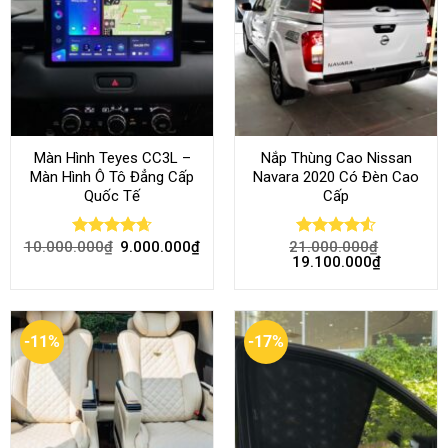
Màn Hình Teyes CC3L –
Nắp Thùng Cao Nissan
Màn Hình Ô Tô Đẳng Cấp
Navara 2020 Có Đèn Cao
Quốc Tế
Cấp
10.000.000
₫
9.000.000
₫
21.000.000
₫
Rated
4.68
Rated
4.52
19.100.000
₫
out of 5
out of 5
-11%
-17%