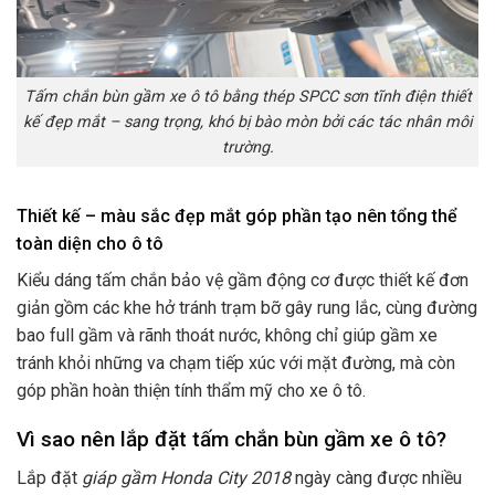
Tấm chắn bùn gầm xe ô tô bằng thép SPCC sơn tĩnh điện thiết
kế đẹp mắt – sang trọng, khó bị bào mòn bởi các tác nhân môi
trường.
Thiết kế – màu sắc đẹp mắt góp phần tạo nên tổng thể
toàn diện cho ô tô
Kiểu dáng tấm chắn bảo vệ gầm động cơ được thiết kế đơn
giản gồm các khe hở tránh trạm bỡ gây rung lắc, cùng đường
bao full gầm và rãnh thoát nước, không chỉ giúp gầm xe
tránh khỏi những va chạm tiếp xúc với mặt đường, mà còn
góp phần hoàn thiện tính thẩm mỹ cho xe ô tô.
Vì sao nên lắp đặt tấm chắn bùn gầm xe ô tô?
Lắp đặt
giáp gầm Honda City 2018
ngày càng được nhiều