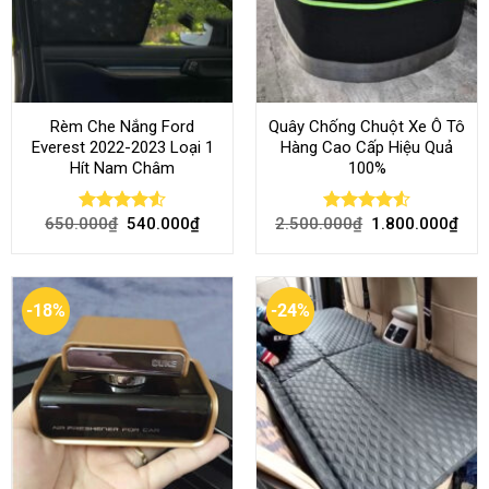
Rèm Che Nắng Ford
Quây Chống Chuột Xe Ô Tô
Everest 2022-2023 Loại 1
Hàng Cao Cấp Hiệu Quả
Hít Nam Châm
100%
650.000
₫
540.000
₫
2.500.000
₫
1.800.000
₫
Rated
4.51
Rated
4.51
out of 5
out of 5
-18%
-24%