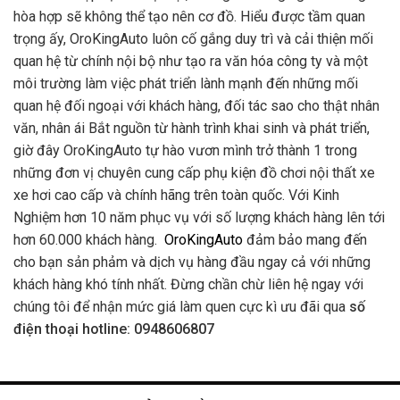
hòa hợp sẽ không thể tạo nên cơ đồ. Hiểu được tầm quan
trọng ấy, OroKingAuto luôn cố gắng duy trì và cải thiện mối
quan hệ từ chính nội bộ như tạo ra văn hóa công ty và một
môi trường làm việc phát triển lành mạnh đến những mối
quan hệ đối ngoại với khách hàng, đối tác sao cho thật nhân
văn, nhân ái Bắt nguồn từ hành trình khai sinh và phát triển,
giờ đây OroKingAuto tự hào vươn mình trở thành 1 trong
những đơn vị chuyên cung cấp phụ kiện đồ chơi nội thất xe
xe hơi cao cấp và chính hãng trên toàn quốc. Với Kinh
Nghiệm hơn 10 năm phục vụ với số lượng khách hàng lên tới
hơn 60.000 khách hàng.
OroKingAuto
đảm bảo mang đến
cho bạn sản phảm và dịch vụ hàng đầu ngay cả với những
khách hàng khó tính nhất. Đừng chần chừ liên hệ ngay với
chúng tôi để nhận mức giá làm quen cực kì ưu đãi qua
số
điện thoại hotline: 0948606807