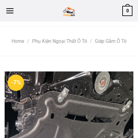
Skip
0
to
content
Home
/
Phụ Kiện Ngoại Thất Ô Tô
/
Giáp Gầm Ô Tô
-7%