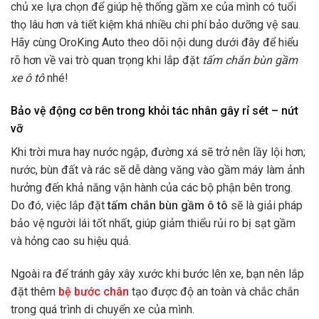
chủ xe lựa chọn để giúp hệ thống gầm xe của mình có tuổi
thọ lâu hơn và tiết kiệm khá nhiều chi phí bảo dưỡng vệ sau.
Hãy cùng OroKing Auto theo dõi nội dung dưới đây để hiểu
rõ hơn về vai trò quan trọng khi lắp đặt
tấm chắn bùn gầm
xe ô tô
nhé!
Bảo vệ động cơ bên trong khỏi tác nhân gây rỉ sét – nứt
vỡ
Khi trời mưa hay nước ngập, đường xá sẽ trở nên lầy lội hơn;
nước, bùn đất và rác sẽ dễ dàng văng vào gầm máy làm ảnh
hưởng đến khả năng vận hành của các bộ phận bên trong.
Do đó, việc lắp đặt
tấm chắn bùn gầm ô tô
sẽ là giải pháp
bảo vệ người lái tốt nhất, giúp giảm thiểu rủi ro bị sạt gầm
và hỏng cao su hiệu quả.
Ngoài ra để tránh gây xây xước khi bước lên xe, bạn nên lắp
đặt thêm
bệ bước chân
tạo được độ an toàn và chắc chắn
trong quá trình di chuyển xe của mình.