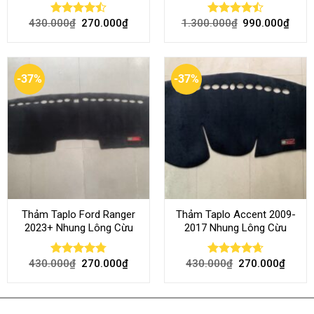
430.000
₫
270.000
₫
1.300.000
₫
990.000
₫
Rated
Rated
4.50
out
4.45
out
of 5
of 5
-37%
-37%
Thảm Taplo Ford Ranger
Thảm Taplo Accent 2009-
2023+ Nhung Lông Cừu
2017 Nhung Lông Cừu
430.000
₫
270.000
₫
430.000
₫
270.000
₫
Rated
4.80
Rated
4.64
out of 5
out of 5