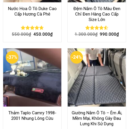
Nước Hoa Ô Tô Duke Cao
Đệm Nằm Ô Tô Màu Đen
Cấp Hương Cà Phê
Chỉ Đen Hàng Cao Cấp
Size Lớn
550.000
₫
450.000
₫
1.300.000
₫
990.000
₫
Rated
4.70
Rated
4.54
out of 5
out of 5
-37%
-24%
Thảm Taplo Camry 1998-
Giường Nằm Ô Tô – Êm Ái,
2001 Nhung Lông Cừu
Mềm Mại, Không Gây Đau
Lưng Khi Sử Dụng