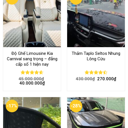
Độ Ghế Limousine Kia
Thảm Taplo Seltos Nhung
Carnival sang trọng – đẳng
Lông Cừu
cấp số 1 hiện nay
45.000.000
₫
430.000
₫
270.000
₫
Rated
4.58
Rated
40.000.000
₫
out of 5
4.46
out
of 5
-17%
-28%