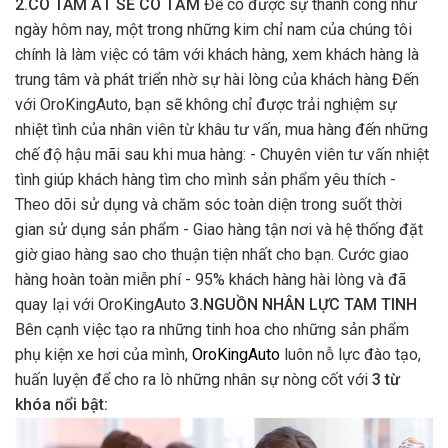
2.CÓ TÂM ẮT SẼ CÓ TẦM
Để có được sự thành công như
ngày hôm nay, một trong những kim chỉ nam của chúng tôi
chính là làm việc có tâm với khách hàng, xem khách hàng là
trung tâm và phát triển nhờ sự hài lòng của khách hàng Đến
với OroKingAuto, bạn sẽ không chỉ được trải nghiệm sự
nhiệt tình của nhân viên từ khâu tư vấn, mua hàng đến những
chế độ hậu mãi sau khi mua hàng: - Chuyên viên tư vấn nhiệt
tình giúp khách hàng tìm cho mình sản phẩm yêu thích -
Theo dõi sử dụng và chăm sóc toàn diện trong suốt thời
gian sử dụng sản phẩm - Giao hàng tận nơi và hệ thống đặt
giờ giao hàng sao cho thuận tiện nhất cho bạn. Cước giao
hàng hoàn toàn miễn phí - 95% khách hàng hài lòng và đã
quay lại với OroKingAuto
3.NGUỒN NHÂN LỰC TAM TINH
Bên cạnh việc tạo ra những tinh hoa cho những sản phẩm
phụ kiện xe hơi của mình,
OroKingAuto
luôn nỗ lực đào tạo,
huấn luyện để cho ra lò những nhân sự nòng cốt với
3 từ
khóa nổi bật: