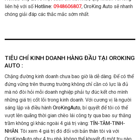
liên hệ với số
Hotline:
0948606807
, OroKing Auto
sẽ nhanh
chóng giải đáp các thắc mắc sớm nhất.
TIÊU CHÍ KINH DOANH HÀNG ĐẦU TẠI OROKING
AUTO :
Chặng đường kinh doanh chưa bao giờ là dễ dàng. Để có thể
đứng vững trên thương trường không chỉ cần có lực là đủ
mà nó đòi hỏi mỗi doanh nghiệp phải tự đúc kết cho mình
những giá trị cốt lõi trong kinh doanh. Với cương vị là người
sáng lập và điều hành
OroKingAuto
, bí quyết để tôi có thể
vượt lên quãng thời gian chèo lái công ty qua bao sự thăng
trầm không gì khác ngoài 4 giá trị vàng:
TÍN-TÂM-TINH-
NHÂN
. Tôi xem 4 giá trị đó đối với bản thân tôi và với
OroKingAuto như 4 trụ nhà, không thể khuyết đi một trụ nào.