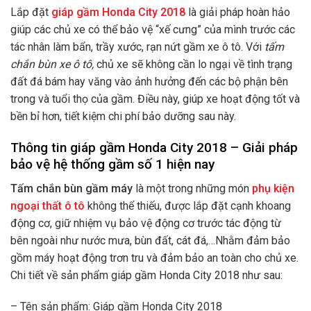
Lắp đặt
giáp gầm Honda City 2018
là giải pháp hoàn hảo
giúp các chủ xe có thể bảo vệ “xế cưng” của mình trước các
tác nhân làm bẩn, trầy xước, rạn nứt gầm xe ô tô. Với
tấm
chắn bùn xe ô tô,
chủ xe sẽ không cần lo ngại về tình trạng
đất đá bám hay văng vào ảnh hưởng đến các bộ phận bên
trong và tuổi thọ của gầm. Điều này, giúp xe hoạt động tốt và
bền bỉ hơ
n, tiết kiệm chi phí bảo dưỡng sau này.
Thông tin giáp gầm Honda City 2018 – Giải pháp
bảo vệ hệ thống gầm số 1 hiện nay
Tấm chắn bùn gầm máy
là một trong những món
phụ kiện
ngoại thất ô tô
không thể thiếu,
được lắp đặt cạnh khoang
động cơ, giữ nhiệm vụ bảo vệ động cơ trước tác động từ
bên ngoài như nước mưa, bùn đất, cát đá,…Nhằm đảm bảo
gồm máy hoạt động trơn tru và đảm bảo an toàn cho chủ xe.
Chi tiết về sản phẩm giáp gầm Honda City 2018 như sau:
– Tên sản phẩm: Giáp gầm Honda City 2018