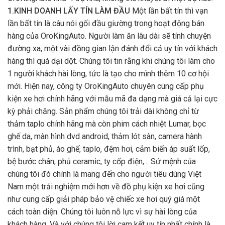
1.KINH DOANH LẤY TÍN LÀM ĐẦU
Một lần bất tín thì vạn
lần bất tin là câu nói gối đầu giường trong hoạt động bán
hàng của OroKingAuto. Người làm ăn lâu dài sẽ tính chuyện
đường xa, một vài đồng gian lận đánh đổi cả uy tín với khách
hàng thì quá dại dột. Chúng tôi tin rằng khi chúng tôi làm cho
1 người khách hài lòng, tức là tạo cho mình thêm 10 cơ hội
mới. Hiện nay, công ty OroKingAuto chuyên cung cấp phụ
kiện xe hơi chính hãng với mẫu mã đa dạng mà giá cả lại cực
kỳ phải chăng. Sản phẩm chúng tôi trải dài không chỉ từ
thảm taplo chính hãng mà còn phim cách nhiệt Lumar, bọc
ghế da, màn hình dvd android, thảm lót sàn, camera hành
trình, bạt phủ, áo ghế, taplo, đệm hơi, cảm biến áp suất lốp,
bệ bước chân, phủ ceramic, ty cốp điện,... Sứ mệnh của
chúng tôi đó chính là mang đến cho người tiêu dùng Việt
Nam một trải nghiệm mới hơn về đồ phụ kiện xe hơi cũng
như cung cấp giải pháp bảo vệ chiếc xe hơi quý giá một
cách toàn diện. Chúng tôi luôn nỗ lực vì sự hài lòng của
khách hàng. Và với chúng tôi lời cam kết uy tín nhất chính là