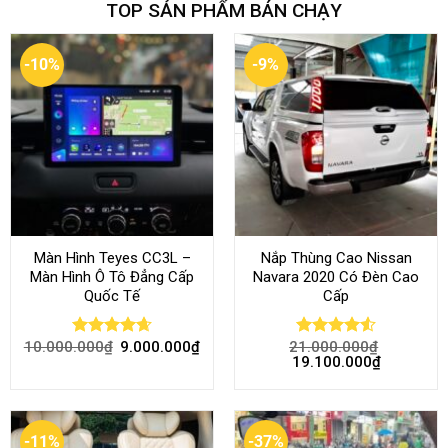
TOP SẢN PHẨM BÁN CHẠY
-10%
-9%
Màn Hình Teyes CC3L –
Nắp Thùng Cao Nissan
Màn Hình Ô Tô Đẳng Cấp
Navara 2020 Có Đèn Cao
Quốc Tế
Cấp
10.000.000
₫
9.000.000
₫
21.000.000
₫
Rated
4.68
Rated
4.52
19.100.000
₫
out of 5
out of 5
-11%
-37%