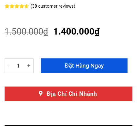
(
38
customer reviews)
Rated
38
4.55
out of 5
based on
customer
1.500.000
₫
1.400.000
₫
ratings
Giáp Gầm Honda City 2018 Bảo Vệ Động Cơ Toàn Diện q
Đặt Hàng Ngay
Địa Chỉ Chi Nhánh