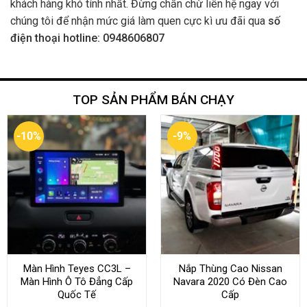
khách hàng khó tính nhất. Đừng chần chừ liên hệ ngay với
chúng tôi để nhận mức giá làm quen cực kì ưu đãi qua
số
điện thoại hotline: 0948606807
TOP SẢN PHẨM BÁN CHẠY
-10%
-9%
Màn Hình Teyes CC3L –
Nắp Thùng Cao Nissan
Màn Hình Ô Tô Đẳng Cấp
Navara 2020 Có Đèn Cao
Quốc Tế
Cấp