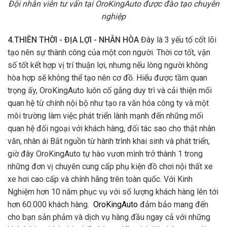
Đội nhân viên tư vấn tại OroKingAuto được đào tạo chuyên
nghiệp
4.THIÊN THỜI - ĐỊA LỢI - NHÂN HÒA
Đây là 3 yếu tố cốt lõi
tạo nên sự thành công của một con người. Thời cơ tốt, vận
số tốt kết hợp vị trí thuận lợi, nhưng nếu lòng người không
hòa hợp sẽ không thể tạo nên cơ đồ. Hiểu được tầm quan
trọng ấy, OroKingAuto luôn cố gắng duy trì và cải thiện mối
quan hệ từ chính nội bộ như tạo ra văn hóa công ty và một
môi trường làm việc phát triển lành mạnh đến những mối
quan hệ đối ngoại với khách hàng, đối tác sao cho thật nhân
văn, nhân ái Bắt nguồn từ hành trình khai sinh và phát triển,
giờ đây OroKingAuto tự hào vươn mình trở thành 1 trong
những đơn vị chuyên cung cấp phụ kiện đồ chơi nội thất xe
xe hơi cao cấp và chính hãng trên toàn quốc. Với Kinh
Nghiệm hơn 10 năm phục vụ với số lượng khách hàng lên tới
hơn 60.000 khách hàng.
OroKingAuto
đảm bảo mang đến
cho bạn sản phảm và dịch vụ hàng đầu ngay cả với những