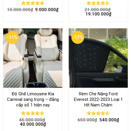
10.000.000
₫
9.000.000
₫
21.000.000
₫
Rated
4.68
Rated
4.52
19.100.000
₫
out of 5
out of 5
-11%
-17%
Độ Ghế Limousine Kia
Rèm Che Nắng Ford
Carnival sang trọng – đẳng
Everest 2022-2023 Loại 1
cấp số 1 hiện nay
Hít Nam Châm
45.000.000
₫
650.000
₫
540.000
₫
Rated
4.58
Rated
4.51
40.000.000
₫
out of 5
out of 5