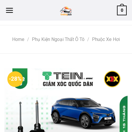
Skip
0
to
content
Home
/
Phụ Kiện Ngoại Thất Ô Tô
/
Phuộc Xe Hơi
-28%