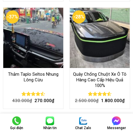
-37%
-28%
Thảm Taplo Seltos Nhung
Quây Chống Chuột Xe Ô Tô
Lông Cừu
Hàng Cao Cấp Hiệu Quả
100%
430.000
₫
270.000
₫
2.500.000
₫
1.800.000
₫
Rated
Rated
4.51
4.46
out
out of 5
of 5
-18%
-24%
Gọi điện
Nhắn tin
Chat Zalo
Messenger