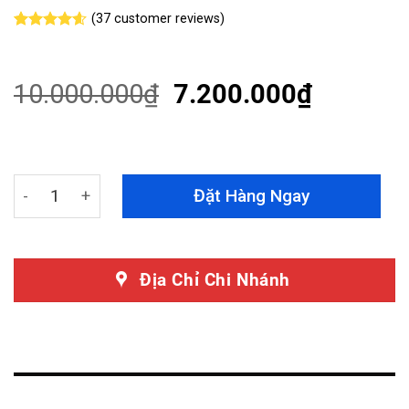
(
37
customer reviews)
Rated
37
4.57
out of 5
based on
customer
10.000.000
₫
7.200.000
₫
ratings
Giảm Xóc Vinfast VF7 Chính Hãng Tein Basic - Lẻ Cặp T
Đặt Hàng Ngay
Địa Chỉ Chi Nhánh