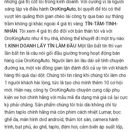
những giá trị cốt lõi trong kinh doanh. Với cương vị là người
sáng lập và điều hành
OroKingAuto
, bí quyết để tôi có thể
vượt lên quãng thời gian chèo lái công ty qua bao sự thăng
trầm không gì khác ngoài 4 giá trị vàng:
TÍN-TÂM-TINH-
NHÂN
. Tôi xem 4 giá trị đó đối với bản thân tôi và với
OroKingAuto như 4 trụ nhà, không thể khuyết đi một trụ nào.
1.KINH DOANH LẤY TÍN LÀM ĐẦU
Một lần bất tín thì vạn
lần bất tin là câu nói gối đầu giường trong hoạt động bán
hàng của OroKingAuto. Người làm ăn lâu dài sẽ tính chuyện
đường xa, một vài đồng gian lận đánh đổi cả uy tín với khách
hàng thì quá dại dột. Chúng tôi tin rằng khi chúng tôi làm cho
1 người khách hài lòng, tức là tạo cho mình thêm 10 cơ hội
mới. Hiện nay, công ty OroKingAuto chuyên cung cấp phụ
kiện xe hơi chính hãng với mẫu mã đa dạng mà giá cả lại cực
kỳ phải chăng. Sản phẩm chúng tôi trải dài không chỉ từ
thảm taplo chính hãng mà còn phim cách nhiệt Lumar, bọc
ghế da, màn hình dvd android, thảm lót sàn, camera hành
trình, bạt phủ, áo ghế, taplo, đệm hơi, cảm biến áp suất lốp,