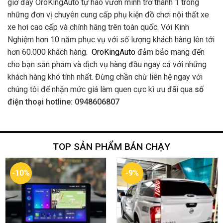
giờ đây OroKingAuto tự hào vươn mình trở thành 1 trong
những đơn vị chuyên cung cấp phụ kiện đồ chơi nội thất xe
xe hơi cao cấp và chính hãng trên toàn quốc. Với Kinh
Nghiệm hơn 10 năm phục vụ với số lượng khách hàng lên tới
hơn 60.000 khách hàng.
OroKingAuto
đảm bảo mang đến
cho bạn sản phảm và dịch vụ hàng đầu ngay cả với những
khách hàng khó tính nhất. Đừng chần chừ liên hệ ngay với
chúng tôi để nhận mức giá làm quen cực kì ưu đãi qua
số
điện thoại hotline: 0948606807
TOP SẢN PHẨM BÁN CHẠY
-10%
-9%