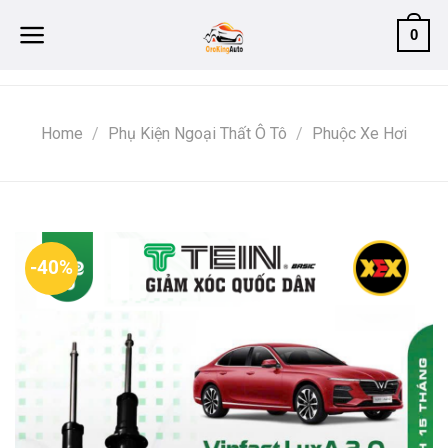
Skip
0
to
content
Home
/
Phụ Kiện Ngoại Thất Ô Tô
/
Phuộc Xe Hơi
-40%