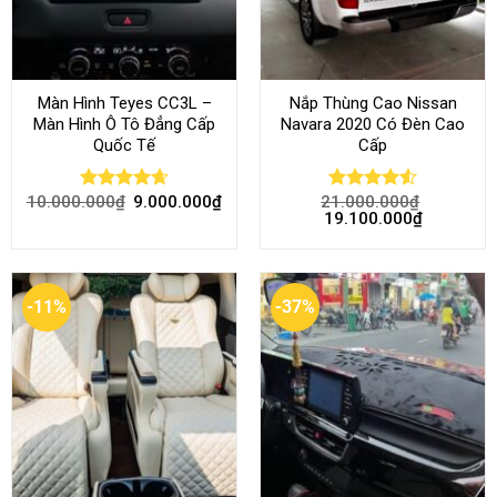
Màn Hình Teyes CC3L –
Nắp Thùng Cao Nissan
Màn Hình Ô Tô Đẳng Cấp
Navara 2020 Có Đèn Cao
Quốc Tế
Cấp
10.000.000
₫
9.000.000
₫
21.000.000
₫
Rated
4.68
Rated
4.52
19.100.000
₫
out of 5
out of 5
-11%
-37%