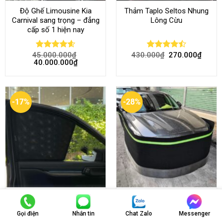
Độ Ghế Limousine Kia
Thảm Taplo Seltos Nhung
Carnival sang trọng – đẳng
Lông Cừu
cấp số 1 hiện nay
45.000.000
₫
430.000
₫
270.000
₫
Rated
4.58
Rated
40.000.000
₫
out of 5
4.46
out
of 5
-17%
-28%
Rèm Che Nắng Ford
Quây Chống Chuột Xe Ô Tô
Everest 2022-2023 Loại 1
Hàng Cao Cấp Hiệu Quả
Gọi điện
Nhắn tin
Chat Zalo
Messenger
Hít Nam Châm
100%