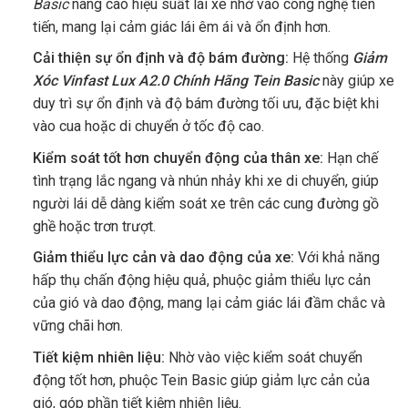
Basic
nâng cao hiệu suất lái xe nhờ vào công nghệ tiên
tiến, mang lại cảm giác lái êm ái và ổn định hơn.
Cải thiện sự ổn định và độ bám đường:
Hệ thống
Giảm
Xóc Vinfast Lux A2.0 Chính Hãng Tein Basic
này giúp xe
duy trì sự ổn định và độ bám đường tối ưu, đặc biệt khi
vào cua hoặc di chuyển ở tốc độ cao.
Kiểm soát tốt hơn chuyển động của thân xe:
Hạn chế
tình trạng lắc ngang và nhún nhảy khi xe di chuyển, giúp
người lái dễ dàng kiểm soát xe trên các cung đường gồ
ghề hoặc trơn trượt.
Giảm thiểu lực cản và dao động của xe:
Với khả năng
hấp thụ chấn động hiệu quả, phuộc giảm thiểu lực cản
của gió và dao động, mang lại cảm giác lái đầm chắc và
vững chãi hơn.
Tiết kiệm nhiên liệu:
Nhờ vào việc kiểm soát chuyển
động tốt hơn, phuộc Tein Basic giúp giảm lực cản của
gió, góp phần tiết kiệm nhiên liệu.