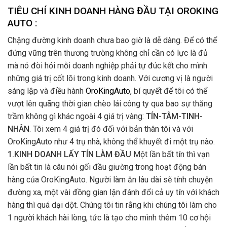
TIÊU CHÍ KINH DOANH HÀNG ĐẦU TẠI OROKING
AUTO :
Chặng đường kinh doanh chưa bao giờ là dễ dàng. Để có thể
đứng vững trên thương trường không chỉ cần có lực là đủ
mà nó đòi hỏi mỗi doanh nghiệp phải tự đúc kết cho mình
những giá trị cốt lõi trong kinh doanh. Với cương vị là người
sáng lập và điều hành
OroKingAuto
, bí quyết để tôi có thể
vượt lên quãng thời gian chèo lái công ty qua bao sự thăng
trầm không gì khác ngoài 4 giá trị vàng:
TÍN-TÂM-TINH-
NHÂN
. Tôi xem 4 giá trị đó đối với bản thân tôi và với
OroKingAuto như 4 trụ nhà, không thể khuyết đi một trụ nào.
1.KINH DOANH LẤY TÍN LÀM ĐẦU
Một lần bất tín thì vạn
lần bất tin là câu nói gối đầu giường trong hoạt động bán
hàng của OroKingAuto. Người làm ăn lâu dài sẽ tính chuyện
đường xa, một vài đồng gian lận đánh đổi cả uy tín với khách
hàng thì quá dại dột. Chúng tôi tin rằng khi chúng tôi làm cho
1 người khách hài lòng, tức là tạo cho mình thêm 10 cơ hội