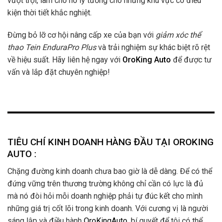
vượt trội, làm cho nó lý tưởng cho những khu vực có điều
kiện thời tiết khắc nghiệt.
Đừng bỏ lỡ cơ hội nâng cấp xe của bạn với
giảm xóc thể
thao Tein EnduraPro Plus
và trải nghiệm sự khác biệt rõ rệt
về hiệu suất. Hãy liên hệ ngay với
OroKing Auto
để được tư
vấn và lắp đặt chuyên nghiệp!
TIÊU CHÍ KINH DOANH HÀNG ĐẦU TẠI OROKING
AUTO :
Chặng đường kinh doanh chưa bao giờ là dễ dàng. Để có thể
đứng vững trên thương trường không chỉ cần có lực là đủ
mà nó đòi hỏi mỗi doanh nghiệp phải tự đúc kết cho mình
những giá trị cốt lõi trong kinh doanh. Với cương vị là người
sáng lập và điều hành
OroKingAuto
, bí quyết để tôi có thể