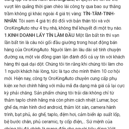
vượt lên quãng thời gian chèo lái công ty qua bao sự thăng
trầm không gì khác ngoài 4 giá trị vàng:
TÍN-TÂM-TINH-
NHÂN
. Tôi xem 4 giá trị đó đối với bản thân tôi và với
OroKingAuto như 4 trụ nhà, không thể khuyết đi một trụ nào.
1.KINH DOANH LẤY TÍN LÀM ĐẦU
Một lần bất tín thì vạn
lần bất tin là câu nói gối đầu giường trong hoạt động bán
hàng của OroKingAuto. Người làm ăn lâu dài sẽ tính chuyện
đường xa, một vài đồng gian lận đánh đổi cả uy tín với khách
hàng thì quá dại dột. Chúng tôi tin rằng khi chúng tôi làm cho
1 người khách hài lòng, tức là tạo cho mình thêm 10 cơ hội
mới. Hiện nay, công ty OroKingAuto chuyên cung cấp phụ
kiện xe hơi chính hãng với mẫu mã đa dạng mà giá cả lại cực
kỳ phải chăng. Sản phẩm chúng tôi trải dài không chỉ từ
thảm taplo chính hãng mà còn phim cách nhiệt Lumar, bọc
ghế da, màn hình dvd android, thảm lót sàn, camera hành
trình, bạt phủ, áo ghế, taplo, đệm hơi, cảm biến áp suất lốp,
bệ bước chân, phủ ceramic, ty cốp điện,... Sứ mệnh của
chúng tôi đó chính là mang đến cho người tiêu dùng Việt