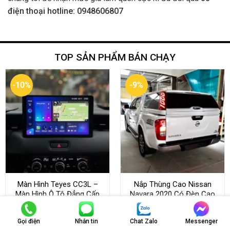
điện thoại hotline: 0948606807
TOP SẢN PHẨM BÁN CHẠY
-10%
-9%
Màn Hình Teyes CC3L –
Nắp Thùng Cao Nissan
Màn Hình Ô Tô Đẳng Cấp
Navara 2020 Có Đèn Cao
Quốc Tế
Cấp
Gọi điện
Nhắn tin
Chat Zalo
Messenger
10.000.000
₫
9.000.000
₫
21.000.000
₫