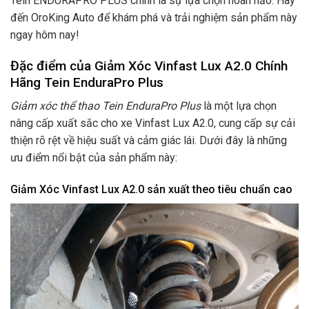
Tein ENDURAPRO PLUS chính là sự lựa chọn hoàn hảo. Hãy
đến OroKing Auto để khám phá và trải nghiệm sản phẩm này
ngay hôm nay!
Đặc điểm của Giảm Xóc Vinfast Lux A2.0 Chính
Hãng Tein EnduraPro Plus
Giảm xóc thể thao Tein EnduraPro Plus
là một lựa chọn
nâng cấp xuất sắc cho xe Vinfast Lux A2.0, cung cấp sự cải
thiện rõ rệt về hiệu suất và cảm giác lái. Dưới đây là những
ưu điểm nổi bật của sản phẩm này:
Giảm Xóc Vinfast Lux A2.0 sản xuất theo tiêu chuẩn cao