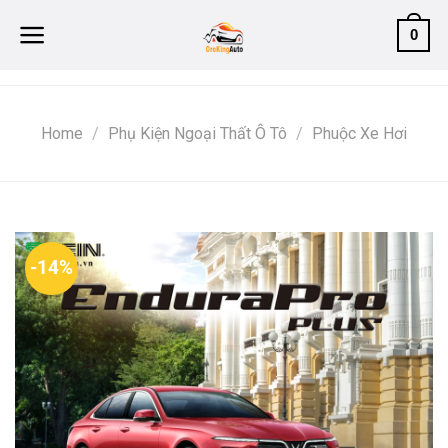
Skip
0
to
content
Home
/
Phụ Kiện Ngoại Thất Ô Tô
/
Phuộc Xe Hơi
-14%