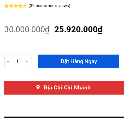
(
39
customer reviews)
Rated
39
4.56
out of 5
based on
customer
30.000.000
₫
25.920.000
₫
ratings
Giảm Xóc Vinfast Lux A2.0 Chính Hãng Tein Endurapro 
Đặt Hàng Ngay
Địa Chỉ Chi Nhánh