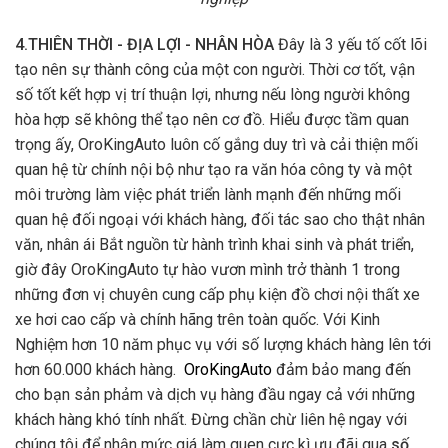
4.THIÊN THỜI - ĐỊA LỢI - NHÂN HÒA
Đây là 3 yếu tố cốt lõi
tạo nên sự thành công của một con người. Thời cơ tốt, vận
số tốt kết hợp vị trí thuận lợi, nhưng nếu lòng người không
hòa hợp sẽ không thể tạo nên cơ đồ. Hiểu được tầm quan
trọng ấy, OroKingAuto luôn cố gắng duy trì và cải thiện mối
quan hệ từ chính nội bộ như tạo ra văn hóa công ty và một
môi trường làm việc phát triển lành mạnh đến những mối
quan hệ đối ngoại với khách hàng, đối tác sao cho thật nhân
văn, nhân ái Bắt nguồn từ hành trình khai sinh và phát triển,
giờ đây OroKingAuto tự hào vươn mình trở thành 1 trong
những đơn vị chuyên cung cấp phụ kiện đồ chơi nội thất xe
xe hơi cao cấp và chính hãng trên toàn quốc. Với Kinh
Nghiệm hơn 10 năm phục vụ với số lượng khách hàng lên tới
hơn 60.000 khách hàng.
OroKingAuto
đảm bảo mang đến
cho bạn sản phảm và dịch vụ hàng đầu ngay cả với những
khách hàng khó tính nhất. Đừng chần chừ liên hệ ngay với
chúng tôi để nhận mức giá làm quen cực kì ưu đãi qua
số