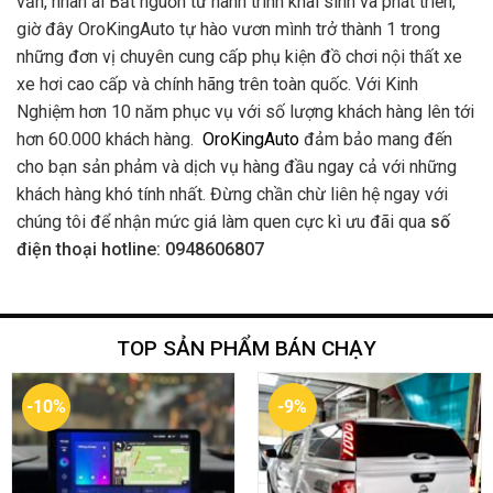
văn, nhân ái Bắt nguồn từ hành trình khai sinh và phát triển,
giờ đây OroKingAuto tự hào vươn mình trở thành 1 trong
những đơn vị chuyên cung cấp phụ kiện đồ chơi nội thất xe
xe hơi cao cấp và chính hãng trên toàn quốc. Với Kinh
Nghiệm hơn 10 năm phục vụ với số lượng khách hàng lên tới
hơn 60.000 khách hàng.
OroKingAuto
đảm bảo mang đến
cho bạn sản phảm và dịch vụ hàng đầu ngay cả với những
khách hàng khó tính nhất. Đừng chần chừ liên hệ ngay với
chúng tôi để nhận mức giá làm quen cực kì ưu đãi qua
số
điện thoại hotline: 0948606807
TOP SẢN PHẨM BÁN CHẠY
-10%
-9%