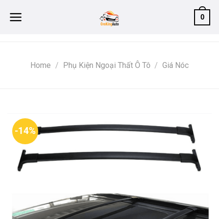
Skip
0
to
content
Home
/
Phụ Kiện Ngoại Thất Ô Tô
/
Giá Nóc
-14%