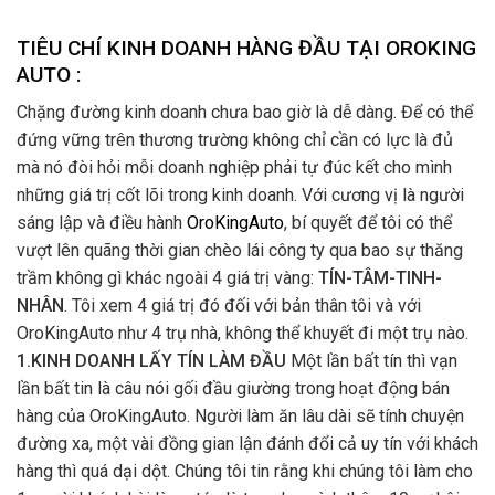
TIÊU CHÍ KINH DOANH HÀNG ĐẦU TẠI OROKING
AUTO :
Chặng đường kinh doanh chưa bao giờ là dễ dàng. Để có thể
đứng vững trên thương trường không chỉ cần có lực là đủ
mà nó đòi hỏi mỗi doanh nghiệp phải tự đúc kết cho mình
những giá trị cốt lõi trong kinh doanh. Với cương vị là người
sáng lập và điều hành
OroKingAuto
, bí quyết để tôi có thể
vượt lên quãng thời gian chèo lái công ty qua bao sự thăng
trầm không gì khác ngoài 4 giá trị vàng:
TÍN-TÂM-TINH-
NHÂN
. Tôi xem 4 giá trị đó đối với bản thân tôi và với
OroKingAuto như 4 trụ nhà, không thể khuyết đi một trụ nào.
1.KINH DOANH LẤY TÍN LÀM ĐẦU
Một lần bất tín thì vạn
lần bất tin là câu nói gối đầu giường trong hoạt động bán
hàng của OroKingAuto. Người làm ăn lâu dài sẽ tính chuyện
đường xa, một vài đồng gian lận đánh đổi cả uy tín với khách
hàng thì quá dại dột. Chúng tôi tin rằng khi chúng tôi làm cho