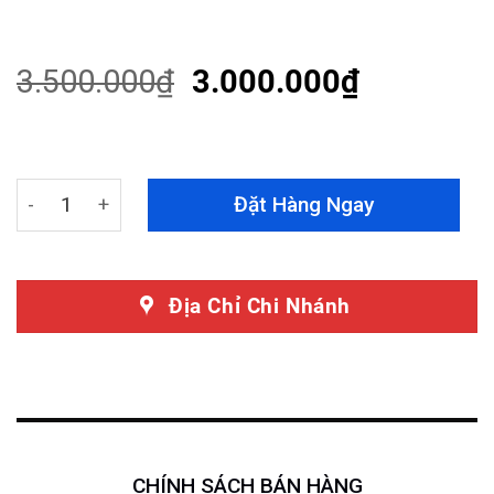
Rated
19
4.63
out of 5
based on
customer
3.500.000
₫
3.000.000
₫
ratings
Giá Nóc 2 Thanh Ngang Xe Ford Explorer quantity
Đặt Hàng Ngay
Địa Chỉ Chi Nhánh
CHÍNH SÁCH BÁN HÀNG