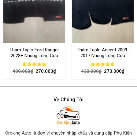
Thảm Taplo Ford Ranger
Thảm Taplo Accent 2009-
2023+ Nhung Lông Cừu
2017 Nhung Lông Cừu
430.000
₫
270.000
₫
430.000
₫
270.000
₫
Rated
4.80
Rated
4.64
out of 5
out of 5
Về Chúng Tôi
Oroking Auto là đơn vị chuyên nhập khẩu và cung cấp Phụ Kiện