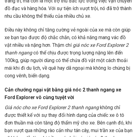
trang trí, mà còn là một trợ thủ đắc lực trong việc vận chuyển
đồ đạc và hàng hóa. Với sự tiện ích vượt trội, nó đã trở thành
nhu cầu không thể thiếu của nhiều chủ xe.
Điều này không chỉ tăng cường vẻ ngoài của xe mà còn giúp
xe bạn tạo được độ chắc chắn, có khả năng mang vác đồ
vật nhiều và nặng hơn. Thậm chí
giá nóc xe Ford Explorer 2
thanh ngang
có thể chịu được trọng lượng nặng lên đến
100kg, giúp người dùng có thể chứa đồ vật một cách thoải
mái khi đi du lịch, về quê hay dã ngoại mà không lo chúng bị
cong vênh, biến dạng.
Cản chướng ngại vật bằng giá nóc 2 thanh ngang xe
Ford Explorer vô cùng tuyệt vời
Giá nóc cho xe Ford Explorer 2 thanh ngang
không chỉ
được thiết kế với sự thay đổi hình dạng của chiếc xe ô tô
đơn thuần mà còn tăng độ thẩm mỹ cho xe. Bên cạnh đó, khi
bạn vượt qua những rào cản như tán cây, mui trần xe của bạn