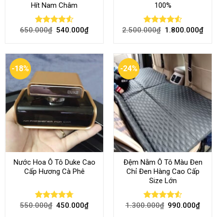
Hít Nam Châm
100%
650.000
₫
540.000
₫
2.500.000
₫
1.800.000
₫
Rated
4.51
Rated
4.51
out of 5
out of 5
-18%
-24%
Nước Hoa Ô Tô Duke Cao
Đệm Nằm Ô Tô Màu Đen
Cấp Hương Cà Phê
Chỉ Đen Hàng Cao Cấp
Size Lớn
550.000
₫
450.000
₫
1.300.000
₫
990.000
₫
Rated
4.70
Rated
4.54
out of 5
out of 5