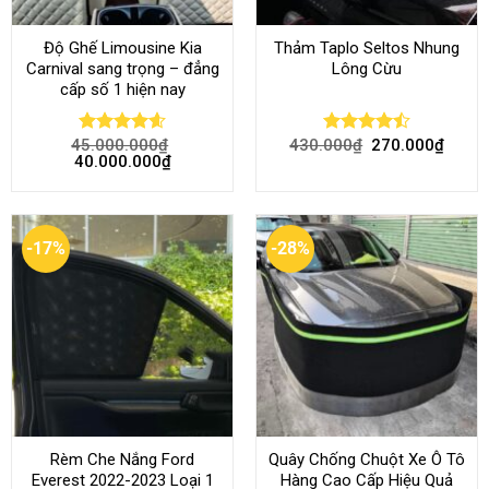
Độ Ghế Limousine Kia
Thảm Taplo Seltos Nhung
Carnival sang trọng – đẳng
Lông Cừu
cấp số 1 hiện nay
45.000.000
₫
430.000
₫
270.000
₫
Rated
4.58
Rated
40.000.000
₫
out of 5
4.46
out
of 5
-17%
-28%
Rèm Che Nắng Ford
Quây Chống Chuột Xe Ô Tô
Everest 2022-2023 Loại 1
Hàng Cao Cấp Hiệu Quả