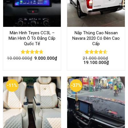
Màn Hình Teyes CC3L –
Nắp Thùng Cao Nissan
Màn Hình Ô Tô Đẳng Cấp
Navara 2020 Có Đèn Cao
Quốc Tế
Cấp
10.000.000
₫
9.000.000
₫
21.000.000
₫
Rated
4.68
Rated
4.52
19.100.000
₫
out of 5
out of 5
-11%
-37%