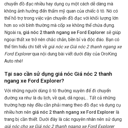
chuyển đồ đạc nhiều hay dụng cụ một cách dễ dàng mà
không ảnh hưởng đến thẩm mỹ quan của chiếc ô tô. Nó có
thể hỗ trợ trong việc vận chuyển đồ đạc với khối lượng lớn
hơn so với bình thường mà cốp xe không thể chứa đựng.
Ngoài ra,
giá nóc 2 thanh ngang xe Ford Explorer
sẽ giúp
ngoại thất xe trở nên chắc chắn, bền bỉ và độc đáo. Bạn có
thể tìm hiểu chi tiết về
giá nóc xe Giá nóc 2 thanh ngang xe
Ford Explorer
qua nội dung bài viết dưới đây của OroKing
Auto nhé!
Tại sao cần sử dụng giá nóc Giá nóc 2 thanh
ngang xe Ford Explorer?
Với những người dùng ô tô thường xuyên để đi chuyển
đường xa như là du lịch, về quê, dã ngoại,… Tất cả những
trường hợp này đều cần phải mang theo đồ đạc và dụng cụ
nhiều hơn nên
giá nóc 2 thanh ngang xe Ford Explorer
là
trang bị cần thiết. Dưới đây là các nguyên nhân nên sử dụng
giá nóc cho xe Giá nóc 2 thanh ngang xe Ford Explorer