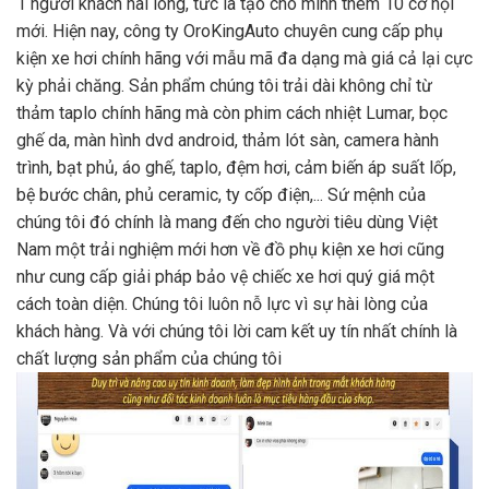
1 người khách hài lòng, tức là tạo cho mình thêm 10 cơ hội
mới. Hiện nay, công ty OroKingAuto chuyên cung cấp phụ
kiện xe hơi chính hãng với mẫu mã đa dạng mà giá cả lại cực
kỳ phải chăng. Sản phẩm chúng tôi trải dài không chỉ từ
thảm taplo chính hãng mà còn phim cách nhiệt Lumar, bọc
ghế da, màn hình dvd android, thảm lót sàn, camera hành
trình, bạt phủ, áo ghế, taplo, đệm hơi, cảm biến áp suất lốp,
bệ bước chân, phủ ceramic, ty cốp điện,... Sứ mệnh của
chúng tôi đó chính là mang đến cho người tiêu dùng Việt
Nam một trải nghiệm mới hơn về đồ phụ kiện xe hơi cũng
như cung cấp giải pháp bảo vệ chiếc xe hơi quý giá một
cách toàn diện. Chúng tôi luôn nỗ lực vì sự hài lòng của
khách hàng. Và với chúng tôi lời cam kết uy tín nhất chính là
chất lượng sản phẩm của chúng tôi