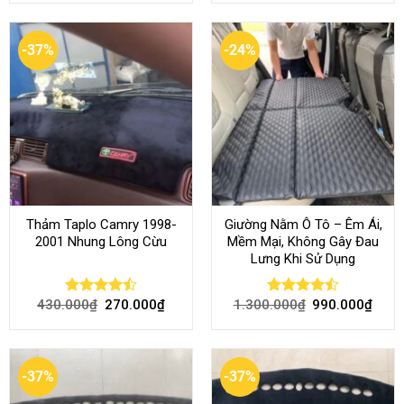
-37%
-24%
Thảm Taplo Camry 1998-
Giường Nằm Ô Tô – Êm Ái,
2001 Nhung Lông Cừu
Mềm Mại, Không Gây Đau
Lưng Khi Sử Dụng
430.000
₫
270.000
₫
1.300.000
₫
990.000
₫
Rated
Rated
4.50
out
4.45
out
of 5
of 5
-37%
-37%