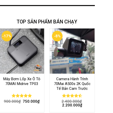
TOP SẢN PHẨM BÁN CHẠY
-17%
-8%
Máy Bơm Lốp Xe Ô Tô
Camera Hành Trình
70MAI Midrive TP03
70Mai A500s 2K Quốc
Tế Bản Cam Trước
900.000
₫
750.000
₫
2.400.000
₫
Rated
5.00
Rated
4.56
2.200.000
₫
out of 5
out of 5