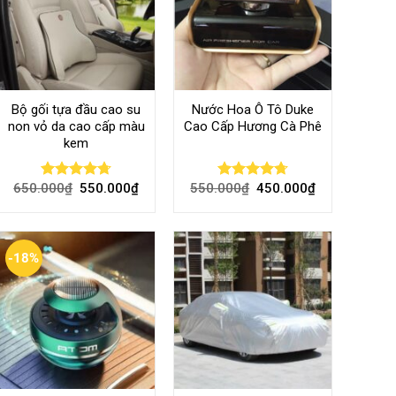
Bộ gối tựa đầu cao su
Nước Hoa Ô Tô Duke
non vỏ da cao cấp màu
Cao Cấp Hương Cà Phê
kem
650.000
₫
550.000
₫
550.000
₫
450.000
₫
Rated
4.70
Rated
4.70
out of 5
out of 5
-18%