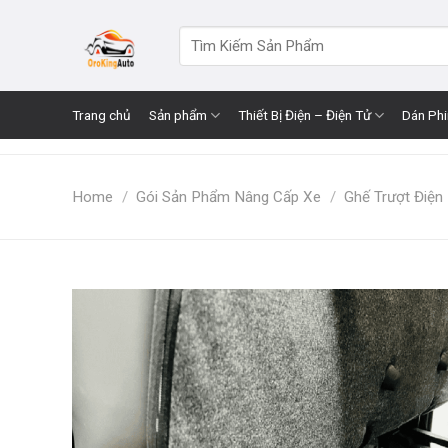
Skip
to
Search
for:
content
Trang chủ
Sản phẩm
Thiết Bị Điện – Điện Tử
Dán Ph
Home
/
Gói Sản Phẩm Nâng Cấp Xe
/
Ghế Trượt Điện