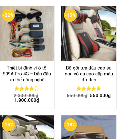
-22%
-15%
Thiết bị định vị ô tô
Bộ gối tựa đầu cao su
S09A Pro 4G – Dẫn đầu
non vỏ da cao cấp màu
xu thế công nghệ
đỏ đen
2.300.000
₫
650.000
₫
550.000
₫
Rated
Rated
4.80
1.800.000
₫
4.00
out
out of 5
of 5
-15%
-18%