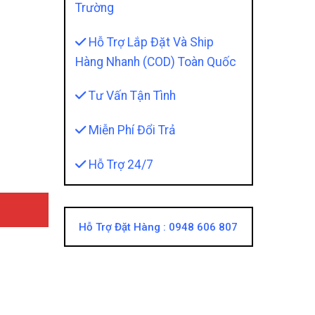
Trường
Hỗ Trợ Lắp Đặt Và Ship
Hàng Nhanh (COD) Toàn Quốc
Tư Vấn Tận Tình
iton - Motor Trượt Tự Động Êm Ái quantity
Miễn Phí Đổi Trả
Hỗ Trợ 24/7
Hỗ Trợ Đặt Hàng :
0948 606 807