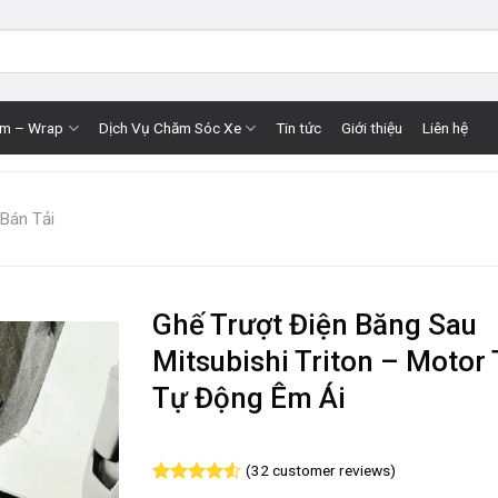
im – Wrap
Dịch Vụ Chăm Sóc Xe
Tin tức
Giới thiệu
Liên hệ
 Bán Tải
Ghế Trượt Điện Băng Sau
Mitsubishi Triton – Motor 
Tự Động Êm Ái
(
32
customer reviews)
Rated
32
4.53