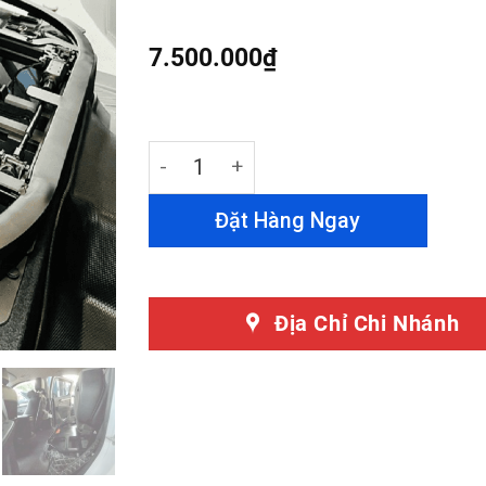
out of 5
based on
customer
7.500.000
₫
ratings
Ghế Trượt Điện Băng Sau Mitsubishi Tr
Đặt Hàng Ngay
Địa Chỉ Chi Nhánh