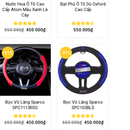
Nước Hoa Ô Tô Cao
Bạt Phủ Ô Tô Dù Oxford
Cấp Atom Màu Xanh Lá
Cao Cấp
Cây
550.000
₫
450.000
₫
550.000
₫
Rated
4.70
Rated
out of 5
4.50
out
of 5
-31%
-31%
Bọc Vô Lăng Sparco
Bọc Vô Lăng Sparco
SPC1113RSS
SPC103BLS
650.000
₫
450.000
₫
650.000
₫
450.000
₫
Rated
Rated
4.57
4.47
out
out of 5