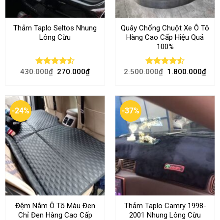
Thảm Taplo Seltos Nhung
Quây Chống Chuột Xe Ô Tô
Lông Cừu
Hàng Cao Cấp Hiệu Quả
100%
430.000
₫
270.000
₫
2.500.000
₫
1.800.000
₫
Rated
Rated
4.51
4.46
out
out of 5
of 5
-24%
-37%
Đệm Nằm Ô Tô Màu Đen
Thảm Taplo Camry 1998-
Chỉ Đen Hàng Cao Cấp
2001 Nhung Lông Cừu