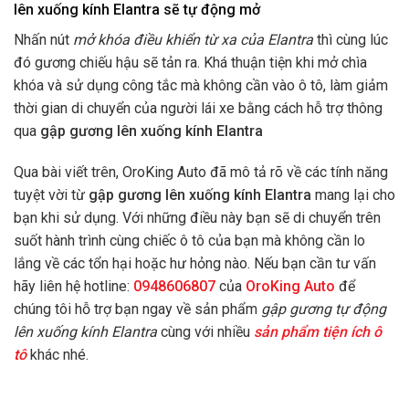
lên xuống kính Elantra sẽ tự động mở
Nhấn nút
mở khóa điều khiển từ xa của Elantra
thì cùng lúc
đó gương chiếu hậu sẽ tản ra. Khá thuận tiện khi mở chìa
khóa và sử dụng công tắc mà không cần vào ô tô, làm giảm
thời gian di chuyển của người lái xe bằng cách hỗ trợ thông
qua
gập gương lên xuống kính Elantra
Qua bài viết trên, OroKing Auto đã mô tả rõ về các tính năng
tuyệt vời từ
gập gương lên xuống kính Elantra
mang lại cho
bạn khi sử dụng. Với những điều này bạn sẽ di chuyển trên
suốt hành trình cùng chiếc ô tô của bạn mà không cần lo
lắng về các tổn hại hoặc hư hỏng nào. Nếu bạn cần tư vấn
hãy liên hệ hotline:
0948606807
của
OroKing Auto
để
chúng tôi hỗ trợ bạn ngay về sản phẩm
gập gương tự động
lên xuống kính Elantra
cùng với nhiều
sản phẩm tiện ích ô
tô
khác
nhé.