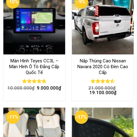
-10%
-9%
Màn Hình Teyes CC3L –
Nắp Thùng Cao Nissan
Màn Hình Ô Tô Đẳng Cấp
Navara 2020 Có Đèn Cao
Quốc Tế
Cấp
10.000.000
₫
9.000.000
₫
21.000.000
₫
Rated
4.68
Rated
4.52
19.100.000
₫
out of 5
out of 5
-11%
-17%