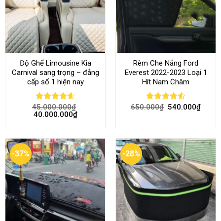
Độ Ghế Limousine Kia
Rèm Che Nắng Ford
Carnival sang trọng – đẳng
Everest 2022-2023 Loại 1
cấp số 1 hiện nay
Hít Nam Châm
45.000.000
₫
650.000
₫
540.000
₫
Rated
4.58
Rated
4.51
40.000.000
₫
out of 5
out of 5
-37%
-28%