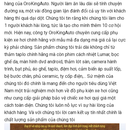
hàng của OroKingAuto. Người làm ăn lâu dài sẽ tính chuyện
đường xa, một vài đồng gian lận đánh đổi cả uy tín với khách
hàng thì quá dại dột. Chúng tôi tin rằng khi chúng tôi làm cho
1 người khách hài lòng, tức là tạo cho mình thêm 10 cơ hội
mới. Hiện nay, công ty OroKingAuto chuyên cung cấp phụ
kiện xe hơi chính hãng với mẫu mã đa dạng mà giá cả lại cực
kỳ phải chăng. Sản phẩm chúng tôi trải dài không chỉ từ
thảm taplo chính hãng mà còn phim cách nhiệt Lumar, bọc
ghế da, màn hình dvd android, thảm lót sàn, camera hành
trình, bạt phủ, áo ghế, taplo, đệm hơi, cảm biến áp suất lốp,
bệ bước chân, phủ ceramic, ty cốp điện,... Sứ mệnh của
chúng tôi đó chính là mang đến cho người tiêu dùng Việt
Nam một trải nghiệm mới hơn về đồ phụ kiện xe hơi cũng
như cung cấp giải pháp bảo vệ chiếc xe hơi quý giá một
cách toàn diện. Chúng tôi luôn nỗ lực vì sự hài lòng của
khách hàng. Và với chúng tôi lời cam kết uy tín nhất chính là
chất lượng sản phẩm của chúng tôi