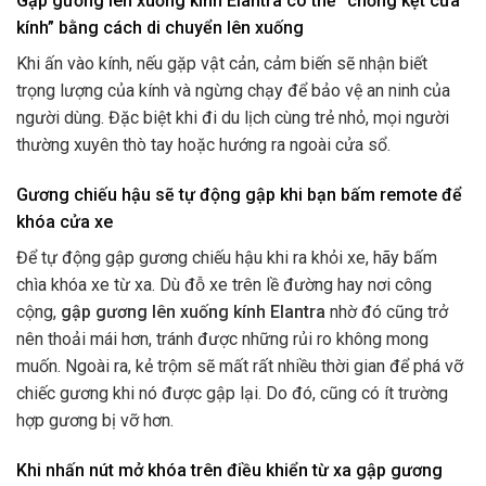
Gập gương lên xuống kính Elantra có thể “chống kẹt cửa
kính” bằng cách di chuyển lên xuống
Khi ấn vào kính, nếu gặp vật cản, cảm biến sẽ nhận biết
trọng lượng của kính và ngừng chạy để bảo vệ an ninh của
người dùng. Đặc biệt khi đi du lịch cùng trẻ nhỏ, mọi người
thường xuyên thò tay hoặc hướng ra ngoài cửa sổ.
Gương chiếu hậu sẽ tự động gập khi bạn bấm remote để
khóa cửa xe
Để tự động gập gương chiếu hậu khi ra khỏi xe, hãy bấm
chìa khóa xe từ xa. Dù đỗ xe trên lề đường hay nơi công
cộng,
gập gương lên xuống kính Elantra
nhờ đó cũng trở
nên thoải mái hơn, tránh được những rủi ro không mong
muốn. Ngoài ra, kẻ trộm sẽ mất rất nhiều thời gian để phá vỡ
chiếc gương khi nó được gập lại. Do đó, cũng có ít trường
hợp gương bị vỡ hơn.
Khi nhấn nút mở khóa trên điều khiển từ xa gập gương