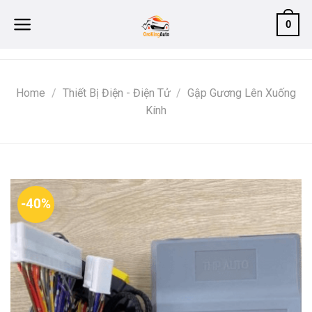
Skip
0
to
content
Home
/
Thiết Bị Điện - Điện Tử
/
Gập Gương Lên Xuống
Kính
-40%