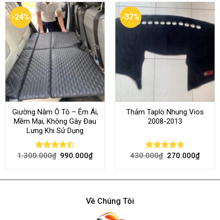
-24%
-37%
Giường Nằm Ô Tô – Êm Ái,
Thảm Taplo Nhung Vios
Mềm Mại, Không Gây Đau
2008-2013
Lưng Khi Sử Dụng
1.300.000
₫
990.000
₫
430.000
₫
270.000
₫
Rated
Rated
4.64
4.45
out
out of 5
of 5
Về Chúng Tôi