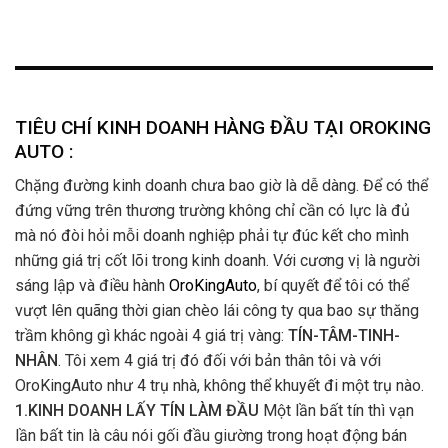
TIÊU CHÍ KINH DOANH HÀNG ĐẦU TẠI OROKING
AUTO :
Chặng đường kinh doanh chưa bao giờ là dễ dàng. Để có thể
đứng vững trên thương trường không chỉ cần có lực là đủ
mà nó đòi hỏi mỗi doanh nghiệp phải tự đúc kết cho mình
những giá trị cốt lõi trong kinh doanh. Với cương vị là người
sáng lập và điều hành
OroKingAuto
, bí quyết để tôi có thể
vượt lên quãng thời gian chèo lái công ty qua bao sự thăng
trầm không gì khác ngoài 4 giá trị vàng:
TÍN-TÂM-TINH-
NHÂN
. Tôi xem 4 giá trị đó đối với bản thân tôi và với
OroKingAuto như 4 trụ nhà, không thể khuyết đi một trụ nào.
1.KINH DOANH LẤY TÍN LÀM ĐẦU
Một lần bất tín thì vạn
lần bất tin là câu nói gối đầu giường trong hoạt động bán