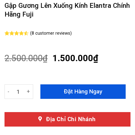
Gập Gương Lên Xuống Kính Elantra Chính
Hãng Fuji
(
8
customer reviews)
Rated
8
4.50
out
of 5
based on
2.500.000
₫
1.500.000
₫
customer
ratings
Gập Gương Lên Xuống Kính Elantra Chính Hãng Fuji qua
Đặt Hàng Ngay
Địa Chỉ Chi Nhánh