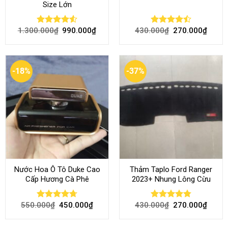
Size Lớn
1.300.000
₫
990.000
₫
430.000
₫
270.000
₫
Rated
4.54
Rated
out of 5
4.50
out
of 5
-18%
-37%
Nước Hoa Ô Tô Duke Cao
Thảm Taplo Ford Ranger
Cấp Hương Cà Phê
2023+ Nhung Lông Cừu
550.000
₫
450.000
₫
430.000
₫
270.000
₫
Rated
4.70
Rated
4.80
out of 5
out of 5