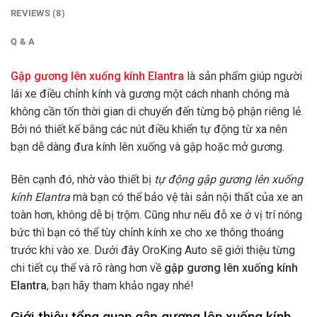
REVIEWS (8)
Q & A
Gập gương lên xuống kính Elantra
là sản phẩm giúp người
lái xe điều chỉnh kính và gương một cách nhanh chóng mà
không cần tốn thời gian di chuyển đến từng bộ phận riêng lẻ.
Bởi nó thiết kế bằng các nút điều khiển tự động từ xa nên
bạn dễ dàng đưa kính lên xuống và gập hoặc mở gương.
Bên cạnh đó, nhờ vào thiết bị
tự động gập gương lên xuống
kính Elantra
mà bạn có thể bảo vệ tài sản nội thất của xe an
toàn hơn, không dễ bị trộm. Cũng như nếu đỗ xe ở vị trí nóng
bức thì bạn có thể tùy chỉnh kính xe cho xe thông thoáng
trước khi vào xe. Dưới đây OroKing Auto sẽ giới thiệu từng
chi tiết cụ thể và rõ ràng hơn về
gập gương lên xuống kính
Elantra
, bạn hãy tham khảo ngay nhé!
Giới thiệu tổng quan gập gương lên xuống kính