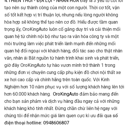
4.THIÊN THỜI - ĐỊA LỢI - NHÂN HÒA
Đây là 3 yếu tố cốt lõi
tạo nên sự thành công của một con người. Thời cơ tốt, vận
số tốt kết hợp vị trí thuận lợi, nhưng nếu lòng người không
hòa hợp sẽ không thể tạo nên cơ đồ. Hiểu được tầm quan
trọng ấy, OroKingAuto luôn cố gắng duy trì và cải thiện mối
quan hệ từ chính nội bộ như tạo ra văn hóa công ty và một
môi trường làm việc phát triển lành mạnh đến những mối
quan hệ đối ngoại với khách hàng, đối tác sao cho thật nhân
văn, nhân ái Bắt nguồn từ hành trình khai sinh và phát triển,
giờ đây OroKingAuto tự hào vươn mình trở thành 1 trong
những đơn vị chuyên cung cấp phụ kiện đồ chơi nội thất xe
xe hơi cao cấp và chính hãng trên toàn quốc. Với Kinh
Nghiệm hơn 10 năm phục vụ với số lượng khách hàng lên tới
hơn 60.000 khách hàng.
OroKingAuto
đảm bảo mang đến
cho bạn sản phảm và dịch vụ hàng đầu ngay cả với những
khách hàng khó tính nhất. Đừng chần chừ liên hệ ngay với
chúng tôi để nhận mức giá làm quen cực kì ưu đãi qua
số
điện thoại hotline: 0948606807