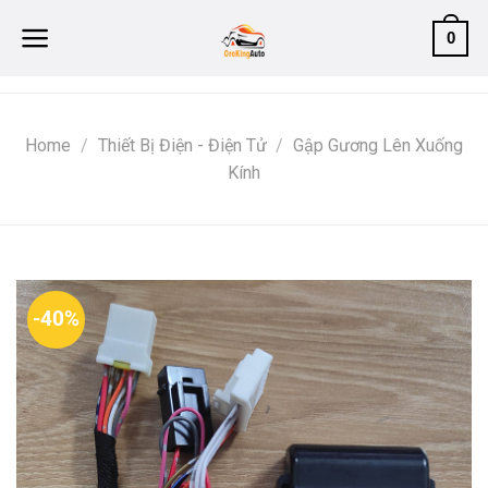
Skip
0
to
content
Home
/
Thiết Bị Điện - Điện Tử
/
Gập Gương Lên Xuống
Kính
-40%