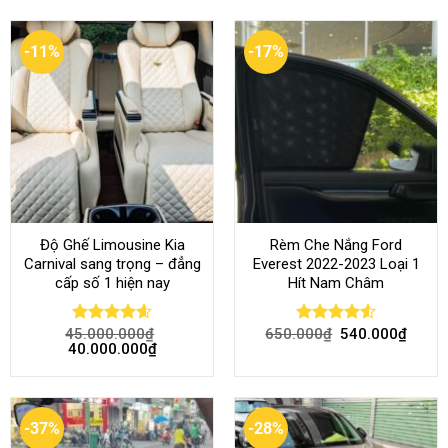
-11%
-17%
Độ Ghế Limousine Kia
Rèm Che Nắng Ford
Carnival sang trọng – đẳng
Everest 2022-2023 Loại 1
cấp số 1 hiện nay
Hít Nam Châm
45.000.000
₫
650.000
₫
540.000
₫
Rated
4.58
Rated
4.51
40.000.000
₫
out of 5
out of 5
-37%
-28%