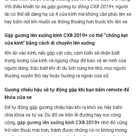
Với điều khiển từ xa
gập gương tự động CX8 2019+
, người
lái có thể dễ dàng hạ cả 4 cửa kính mà không cần phải lên xe
hay bấm nút khi muốn xe thông thoáng hơn trước khi lên xe.
Gập gương lên xuống kính CX8 2019+ có thể “chống kẹt
cửa kính” bằng cách di chuyển lên xuống
Khi ấn vào kính, nếu gặp vật cản, cảm biến sẽ nhận biết
trọng lượng của kính và ngừng chạy để bảo vệ an ninh của
người dùng. Đặc biệt khi đi du lịch cùng trẻ nhỏ, mọi người
thường xuyên thò tay hoặc hướng ra ngoài cửa sổ.
Gương chiếu hậu sẽ tự động gập khi bạn bấm remote để
khóa cửa xe
Để tự động gập gương chiếu hậu khi ra khỏi xe, hãy bấm
chìa khóa xe từ xa. Dù đỗ xe trên lề đường hay nơi công
cộng,
gập gương lên xuống kính CX8 2019+
nhờ đó cũng
trở nên thoải mái hơn, tránh được những rủi ro không mong