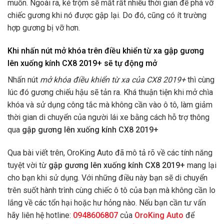
muốn. Ngoài ra, kẻ trộm sẽ mất rất nhiều thời gian để phá vỡ
chiếc gương khi nó được gập lại. Do đó, cũng có ít trường
hợp gương bị vỡ hơn.
Khi nhấn nút mở khóa trên điều khiển từ xa gập gương
lên xuống kính CX8 2019+ sẽ tự động mở
Nhấn nút
mở khóa điều khiển từ xa của CX8 2019+
thì cùng
lúc đó gương chiếu hậu sẽ tản ra. Khá thuận tiện khi mở chìa
khóa và sử dụng công tắc mà không cần vào ô tô, làm giảm
thời gian di chuyển của người lái xe bằng cách hỗ trợ thông
qua
gập gương lên xuống kính CX8 2019+
Qua bài viết trên, OroKing Auto đã mô tả rõ về các tính năng
tuyệt vời từ
gập gương lên xuống kính CX8 2019+
mang lại
cho bạn khi sử dụng. Với những điều này bạn sẽ di chuyển
trên suốt hành trình cùng chiếc ô tô của bạn mà không cần lo
lắng về các tổn hại hoặc hư hỏng nào. Nếu bạn cần tư vấn
hãy liên hệ hotline:
0948606807
của
OroKing Auto
để