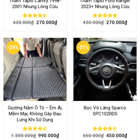
Thảm Taplo Camry 1998-
Thảm Taplo Ford Ranger
2001 Nhung Lông Cừu
2023+ Nhung Lông Cừu
430.000
₫
270.000
₫
430.000
₫
270.000
₫
Rated
Rated
4.80
4.50
out
out of 5
of 5
-24%
-31%
Giường Nằm Ô Tô – Êm Ái,
Bọc Vô Lăng Sparco
Mềm Mại, Không Gây Đau
SPC102RDS
Lưng Khi Sử Dụng
1.300.000
₫
990.000
₫
650.000
₫
450.000
₫
Rated
Rated