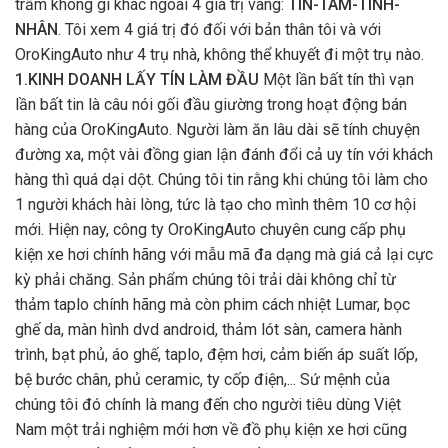
trầm không gì khác ngoài 4 giá trị vàng:
TÍN-TÂM-TINH-
NHÂN
. Tôi xem 4 giá trị đó đối với bản thân tôi và với
OroKingAuto như 4 trụ nhà, không thể khuyết đi một trụ nào.
1.KINH DOANH LẤY TÍN LÀM ĐẦU
Một lần bất tín thì vạn
lần bất tin là câu nói gối đầu giường trong hoạt động bán
hàng của OroKingAuto. Người làm ăn lâu dài sẽ tính chuyện
đường xa, một vài đồng gian lận đánh đổi cả uy tín với khách
hàng thì quá dại dột. Chúng tôi tin rằng khi chúng tôi làm cho
1 người khách hài lòng, tức là tạo cho mình thêm 10 cơ hội
mới. Hiện nay, công ty OroKingAuto chuyên cung cấp phụ
kiện xe hơi chính hãng với mẫu mã đa dạng mà giá cả lại cực
kỳ phải chăng. Sản phẩm chúng tôi trải dài không chỉ từ
thảm taplo chính hãng mà còn phim cách nhiệt Lumar, bọc
ghế da, màn hình dvd android, thảm lót sàn, camera hành
trình, bạt phủ, áo ghế, taplo, đệm hơi, cảm biến áp suất lốp,
bệ bước chân, phủ ceramic, ty cốp điện,... Sứ mệnh của
chúng tôi đó chính là mang đến cho người tiêu dùng Việt
Nam một trải nghiệm mới hơn về đồ phụ kiện xe hơi cũng