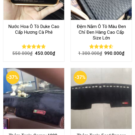
Nước Hoa Ô Tô Duke Cao
Đệm Nằm Ô Tô Màu Đen
Cấp Hương Cà Phê
Chỉ Đen Hàng Cao Cấp
Size Lớn
550.000
₫
450.000
₫
1.300.000
₫
990.000
₫
Rated
4.70
Rated
4.54
out of 5
out of 5
-37%
-37%