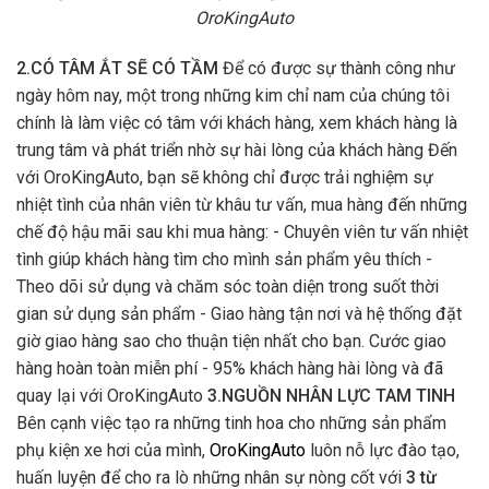
OroKingAuto
2.CÓ TÂM ẮT SẼ CÓ TẦM
Để có được sự thành công như
ngày hôm nay, một trong những kim chỉ nam của chúng tôi
chính là làm việc có tâm với khách hàng, xem khách hàng là
trung tâm và phát triển nhờ sự hài lòng của khách hàng Đến
với OroKingAuto, bạn sẽ không chỉ được trải nghiệm sự
nhiệt tình của nhân viên từ khâu tư vấn, mua hàng đến những
chế độ hậu mãi sau khi mua hàng: - Chuyên viên tư vấn nhiệt
tình giúp khách hàng tìm cho mình sản phẩm yêu thích -
Theo dõi sử dụng và chăm sóc toàn diện trong suốt thời
gian sử dụng sản phẩm - Giao hàng tận nơi và hệ thống đặt
giờ giao hàng sao cho thuận tiện nhất cho bạn. Cước giao
hàng hoàn toàn miễn phí - 95% khách hàng hài lòng và đã
quay lại với OroKingAuto
3.NGUỒN NHÂN LỰC TAM TINH
Bên cạnh việc tạo ra những tinh hoa cho những sản phẩm
phụ kiện xe hơi của mình,
OroKingAuto
luôn nỗ lực đào tạo,
huấn luyện để cho ra lò những nhân sự nòng cốt với
3 từ