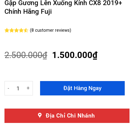
Gập Gương Lên Xuống Kính CX8 2019+
Chính Hãng Fuji
(
8
customer reviews)
Rated
8
4.50
out
of 5
based on
2.500.000
₫
1.500.000
₫
customer
ratings
Gập Gương Lên Xuống Kính CX8 2019+ Chính Hãng Fuji 
Đặt Hàng Ngay
Địa Chỉ Chi Nhánh