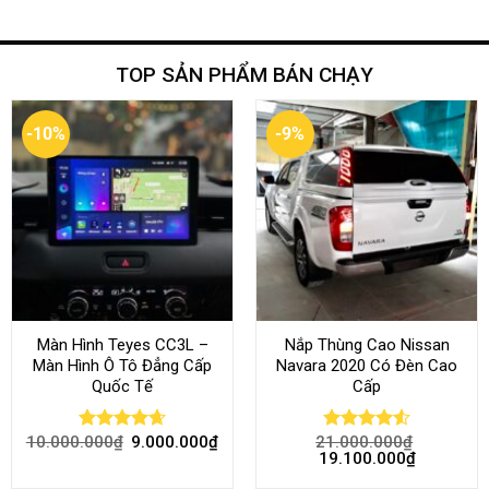
TOP SẢN PHẨM BÁN CHẠY
-10%
-9%
Màn Hình Teyes CC3L –
Nắp Thùng Cao Nissan
Màn Hình Ô Tô Đẳng Cấp
Navara 2020 Có Đèn Cao
Quốc Tế
Cấp
10.000.000
₫
9.000.000
₫
21.000.000
₫
Rated
4.68
Rated
4.52
19.100.000
₫
out of 5
out of 5