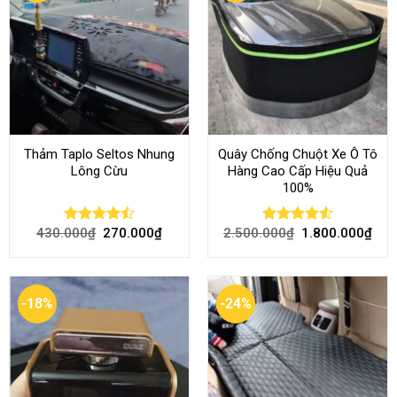
Thảm Taplo Seltos Nhung
Quây Chống Chuột Xe Ô Tô
Lông Cừu
Hàng Cao Cấp Hiệu Quả
100%
430.000
₫
270.000
₫
2.500.000
₫
1.800.000
₫
Rated
Rated
4.51
4.46
out
out of 5
of 5
-18%
-24%