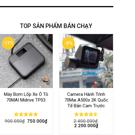
TOP SẢN PHẨM BÁN CHẠY
-17%
-8%
Máy Bơm Lốp Xe Ô Tô
Camera Hành Trình
70MAI Midrive TP03
70Mai A500s 2K Quốc
Tế Bản Cam Trước
900.000
₫
750.000
₫
2.400.000
₫
Rated
5.00
Rated
4.56
2.200.000
₫
out of 5
out of 5