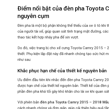
Điểm nổi bật của đèn pha Toyota
nguyên cụm
Đèn pha là một bộ phận không thể thiếu của xe ô tô khi
của người tài xế, giúp quan sát tình trạng mặt đường, cá
thao tác kết hợp nháy pha để xin vượt.
Do đó, việc trang bị cho xế cưng Toyota Camry 2015 –
thiết. Phụ kiện lắp đặt này đã nhanh chóng tạo sức hút m
như sau:
Khắc phục hạn chế của thiết kế nguyên bản
Ưu điểm đầu tiên khi nhắc đến đèn pha Toyota Camry 
được hạn chế của thiết kế nguyên bản. Thiết kế của đè
phần đèn pha khá tối gây khó khăn cho lái xe khi quan sát
Với phiên bản
đèn pha Toyota Camry 2015 – 2018 M
cách nhanh chóng và đơn giản, giúp cải thiện hiệu quả tầm