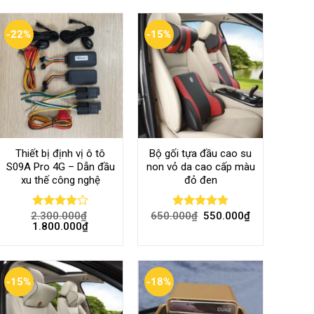
-22%
-15%
Thiết bị định vị ô tô
Bộ gối tựa đầu cao su
S09A Pro 4G – Dẫn đầu
non vỏ da cao cấp màu
xu thế công nghệ
đỏ đen
2.300.000
₫
650.000
₫
550.000
₫
Rated
Rated
4.80
1.800.000
₫
4.00
out
out of 5
of 5
-15%
-18%