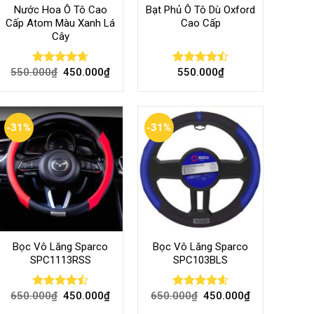
Nước Hoa Ô Tô Cao
Bạt Phủ Ô Tô Dù Oxford
Cấp Atom Màu Xanh Lá
Cao Cấp
Cây
550.000
₫
450.000
₫
550.000
₫
Rated
4.70
Rated
out of 5
4.50
out
of 5
-31%
-31%
Bọc Vô Lăng Sparco
Bọc Vô Lăng Sparco
SPC1113RSS
SPC103BLS
650.000
₫
450.000
₫
650.000
₫
450.000
₫
Rated
Rated
4.57
4.47
out
out of 5