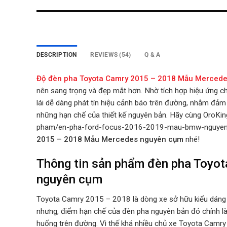
DESCRIPTION
REVIEWS (54)
Q & A
Độ đèn pha Toyota Camry 2015 – 2018 Mẫu Merced
nên sang trọng và đẹp mắt hơn. Nhờ tích hợp hiệu ứng c
lái dễ dàng phát tín hiệu cảnh báo trên đường, nhằm đảm
những hạn chế của thiết kế nguyên bản.
Hãy cùng OroKing
pham/en-pha-ford-focus-2016-2019-mau-bmw-nguyen-c
2015 – 2018 Mẫu Mercedes nguyên cụm
nhé!
Thông tin sản phẩm đèn pha Toyo
nguyên cụm
Toyota Camry 2015 – 2018 là dòng xe sở hữu kiểu dáng s
nhưng, điểm hạn chế của đèn pha nguyên bản đó chính là k
huống trên đường. Vì thế khá nhiều chủ xe Toyota Camry