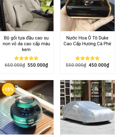
Bộ gối tựa đầu cao su
Nước Hoa Ô Tô Duke
non vỏ da cao cấp màu
Cao Cấp Hương Cà Phê
kem
650.000
₫
550.000
₫
550.000
₫
450.000
₫
Rated
4.70
Rated
4.70
out of 5
out of 5
-18%