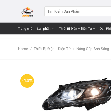
Skip
to
Search
for:
content
Trang chủ
Sản phẩm
Thiết Bị Điện – Điện Tử
Dán Ph
Home
/
Thiết Bị Điện - Điện Tử
/
Nâng Cấp Ánh Sáng
-14%