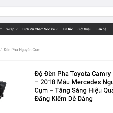
im – Wrap
Dịch Vụ Chăm Sóc Xe
Tin tức
Giới thiệu
Liên hệ
/
Đèn Pha Nguyên Cụm
Độ Đèn Pha Toyota Camry
– 2018 Mẫu Mercedes Ng
Cụm – Tăng Sáng Hiệu Quả
Đăng Kiểm Dễ Dàng