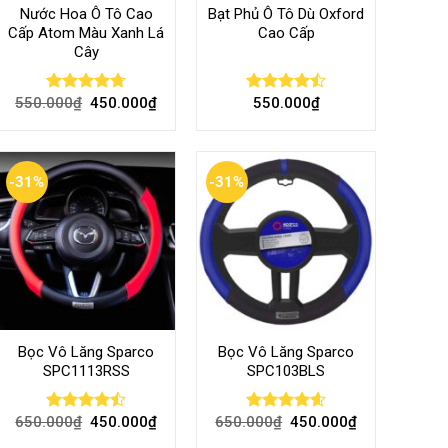
Nước Hoa Ô Tô Cao
Bạt Phủ Ô Tô Dù Oxford
Cấp Atom Màu Xanh Lá
Cao Cấp
Cây
550.000
₫
450.000
₫
550.000
₫
Rated
4.70
Rated
out of 5
4.50
out
of 5
-31%
-31%
Bọc Vô Lăng Sparco
Bọc Vô Lăng Sparco
SPC1113RSS
SPC103BLS
650.000
₫
450.000
₫
650.000
₫
450.000
₫
Rated
Rated
4.57
4.47
out
out of 5