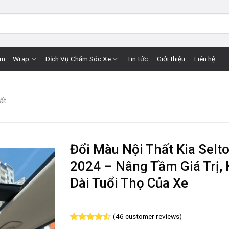
im – Wrap
Dịch Vụ Chăm Sóc Xe
Tin tức
Giới thiệu
Liên hệ
ất
Đổi Màu Nội Thất Kia Selt
2024 – Nâng Tầm Giá Trị,
Dài Tuổi Thọ Của Xe
(
46
customer reviews)
Rated
46
4.52