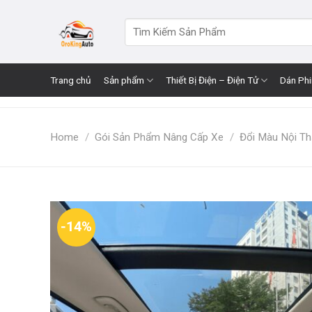
Skip
to
Search
for:
content
Trang chủ
Sản phẩm
Thiết Bị Điện – Điện Tử
Dán Ph
Home
/
Gói Sản Phẩm Nâng Cấp Xe
/
Đổi Màu Nội Th
-14%