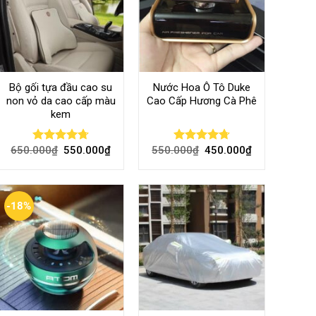
Bộ gối tựa đầu cao su
Nước Hoa Ô Tô Duke
non vỏ da cao cấp màu
Cao Cấp Hương Cà Phê
kem
650.000
₫
550.000
₫
550.000
₫
450.000
₫
Rated
4.70
Rated
4.70
out of 5
out of 5
-18%