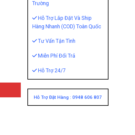
Trường
Hỗ Trợ Lắp Đặt Và Ship
Hàng Nhanh (COD) Toàn Quốc
Tư Vấn Tận Tình
g Tầm Giá Trị, Kéo Dài Tuổi Thọ Của Xe quantity
Miễn Phí Đổi Trả
Hỗ Trợ 24/7
Hỗ Trợ Đặt Hàng :
0948 606 807