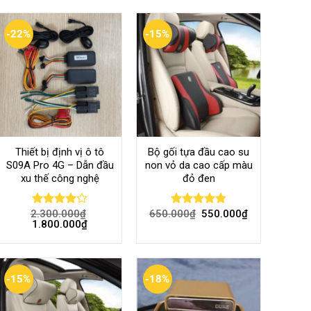
-22%
-15%
Thiết bị định vị ô tô
Bộ gối tựa đầu cao su
S09A Pro 4G – Dẫn đầu
non vỏ da cao cấp màu
xu thế công nghệ
đỏ đen
2.300.000
₫
650.000
₫
550.000
₫
Rated
Rated
4.80
1.800.000
₫
4.00
out
out of 5
of 5
-15%
-18%