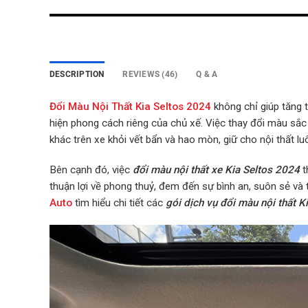
DESCRIPTION
REVIEWS (46)
Q & A
Đổi Màu Nội Thất Kia Seltos 2024
k
hông chỉ giúp tăng 
hiện phong cách riêng của chủ xế. Việc thay đổi màu sắc
khác trên xe khỏi vết bẩn và hao mòn, giữ cho nội thất l
Bên cạnh đó, việc
đổi màu nội thất xe Kia Seltos 2024
t
thuận lợi về phong thuỷ, đem đến sự bình an, suôn sẻ và
Auto
tìm hi
ểu chi tiết các
gói dịch vụ đổi màu nội thất K