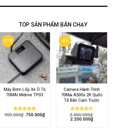
TOP SẢN PHẨM BÁN CHẠY
-17%
-8%
Máy Bơm Lốp Xe Ô Tô
Camera Hành Trình
70MAI Midrive TP03
70Mai A500s 2K Quốc
Tế Bản Cam Trước
900.000
₫
750.000
₫
2.400.000
₫
Rated
5.00
Rated
4.56
2.200.000
₫
out of 5
out of 5