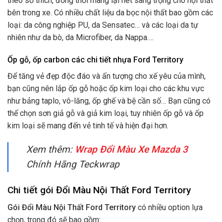
theo sở thích, đồng thời mang lại nét sang trọng cho nội thất
bên trong xe. Có nhiều chất liệu da bọc nội thất bao gồm các
loại: da công nghiệp PU, da Sensatec… và các loại da tự
nhiên như da bò, da Microfiber, da Nappa….
Ốp gỗ, ốp carbon các chi tiết nhựa Ford Territory
Để tăng vẻ đẹp độc đáo và ấn tượng cho xế yêu của mình,
bạn cũng nên lắp ốp gỗ hoặc ốp kim loại cho các khu vực
như bảng taplo, vô-lăng, ốp ghế và bệ cần số… Bạn cũng có
thể chọn sơn giả gỗ và giả kim loại, tuy nhiên ốp gỗ và ốp
kim loại sẽ mang đến vẻ tinh tế và hiện đại hơn.
Xem thêm:
Wrap Đổi Màu Xe Mazda 3
Chính Hãng Teckwrap
Chi tiết gói Đổi Màu Nội Thất Ford Territory
Gói Đổi Màu Nội Thất Ford Territory
có nhiều option lựa
chọn, trong đó sẽ bao gồm: