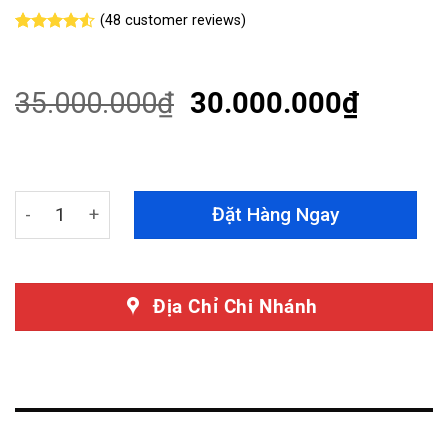
(
48
customer reviews)
Rated
48
4.50
out
of 5
based on
35.000.000
₫
30.000.000
₫
customer
ratings
Đổi Màu Nội Thất Ford Territory - Nâng Tầm Giá Trị, Kéo
Đặt Hàng Ngay
Địa Chỉ Chi Nhánh