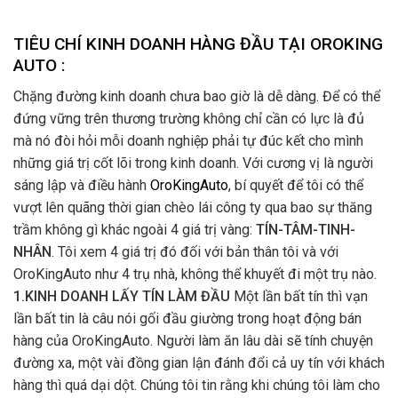
TIÊU CHÍ KINH DOANH HÀNG ĐẦU TẠI OROKING
AUTO :
Chặng đường kinh doanh chưa bao giờ là dễ dàng. Để có thể
đứng vững trên thương trường không chỉ cần có lực là đủ
mà nó đòi hỏi mỗi doanh nghiệp phải tự đúc kết cho mình
những giá trị cốt lõi trong kinh doanh. Với cương vị là người
sáng lập và điều hành
OroKingAuto
, bí quyết để tôi có thể
vượt lên quãng thời gian chèo lái công ty qua bao sự thăng
trầm không gì khác ngoài 4 giá trị vàng:
TÍN-TÂM-TINH-
NHÂN
. Tôi xem 4 giá trị đó đối với bản thân tôi và với
OroKingAuto như 4 trụ nhà, không thể khuyết đi một trụ nào.
1.KINH DOANH LẤY TÍN LÀM ĐẦU
Một lần bất tín thì vạn
lần bất tin là câu nói gối đầu giường trong hoạt động bán
hàng của OroKingAuto. Người làm ăn lâu dài sẽ tính chuyện
đường xa, một vài đồng gian lận đánh đổi cả uy tín với khách
hàng thì quá dại dột. Chúng tôi tin rằng khi chúng tôi làm cho