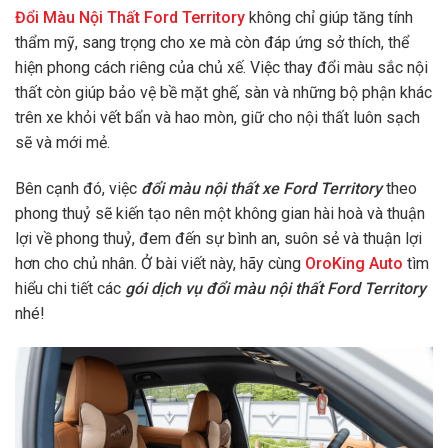
Đổi Màu Nội Thất Ford Territory
k
hông chỉ giúp tăng tính
thẩm mỹ, sang trọng cho xe mà còn đáp ứng sở thích, thể
hiện phong cách riêng của chủ xế. Việc thay đổi màu sắc nội
thất còn giúp bảo vệ bề mặt ghế, sàn và những bộ phận khác
trên xe khỏi vết bẩn và hao mòn, giữ cho nội thất luôn sạch
sẽ và mới mẻ.
Bên cạnh đó, việc
đổi màu nội thất xe Ford Territory
theo
phong thuỷ sẽ kiến tạo nên một không gian hài hoà và thuận
lợi về phong thuỷ, đem đến sự bình an, suôn sẻ và thuận lợi
hơn cho chủ nhân.
Ở bài viết này, hãy cùng
OroKing Auto
tìm
hi
ểu chi tiết các
gói dịch vụ đổi màu nội thất Ford Territory
nhé!