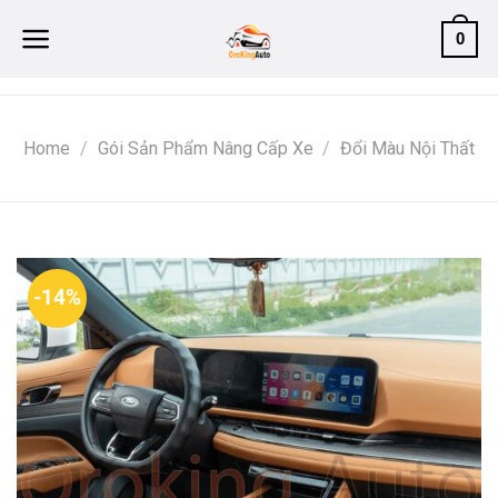
Skip
0
to
content
Home
/
Gói Sản Phẩm Nâng Cấp Xe
/
Đổi Màu Nội Thất
-14%