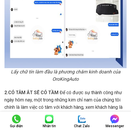
Lấy chữ tín làm đầu là phương châm kinh doanh của
OroKingAuto
2.CÓ TÂM ẮT SẼ CÓ TẦM
Để có được sự thành công như
ngày hôm nay, một trong những kim chỉ nam của chúng tôi
chính là làm việc có tâm với khách hàng, xem khách hàng là
trung tâm và phát triển nhờ sự hài lòng của khách hàng Đến
với OroKingAuto, bạn sẽ không chỉ được trải nghiệm sự
Gọi điện
Nhắn tin
Chat Zalo
Messenger
nhiệt tình của nhân viên từ khâu tư vấn, mua hàng đến những