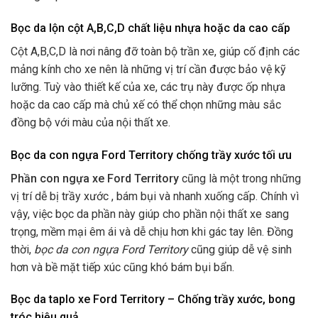
Bọc da lộn cột A,B,C,D chất liệu nhựa hoặc da cao cấp
Cột A,B,C,D là nơi nâng đỡ toàn bộ trần xe, giúp cố định các
mảng kính cho xe nên là những vị trí cần được bảo vệ kỹ
lưỡng. Tuỳ vào thiết kế của xe, các trụ này được ốp nhựa
hoặc da cao cấp mà chủ xế có thể chọn những màu sắc
đồng bộ với màu của nội thất xe.
Bọc da con ngựa Ford Territory chống trầy xước tối ưu
Phần con ngựa xe Ford Territory
cũng là một trong những
vị trí dễ bị trầy xước , bám bụi và nhanh xuống cấp. Chính vì
vậy, việc bọc da phần này giúp cho phần nội thất xe sang
trọng, mềm mại êm ái và dễ chịu hơn khi gác tay lên. Đồng
thời,
bọc da con ngựa Ford Territory
cũng giúp dễ vệ sinh
hơn và bề mặt tiếp xúc cũng khó bám bụi bẩn.
Bọc da taplo xe Ford Territory – Chống trầy xước, bong
tróc hiệu quả