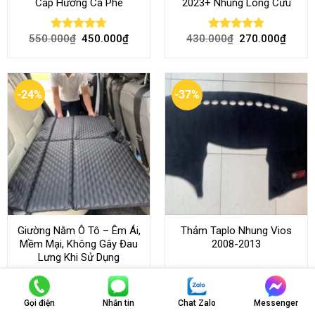
Cấp Hương Cà Phê
2023+ Nhung Lông Cừu
550.000
₫
450.000
₫
430.000
₫
270.000
₫
Rated
4.70
Rated
4.80
out of 5
out of 5
-24%
-37%
Giường Nằm Ô Tô – Êm Ái,
Thảm Taplo Nhung Vios
Mềm Mại, Không Gây Đau
2008-2013
Lưng Khi Sử Dụng
1.300.000
₫
990.000
₫
430.000
₫
270.000
₫
Rated
Rated
4.64
Gọi điện
Nhắn tin
Chat Zalo
Messenger
4.45
out
out of 5