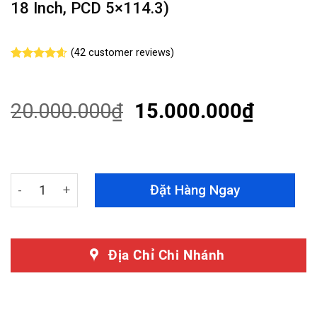
18 Inch, PCD 5×114.3)
(
42
customer reviews)
Rated
42
4.55
out of 5
based on
customer
20.000.000
₫
15.000.000
₫
ratings
Độ Mâm Toyota Alphard Mẫu LZ18 - Thiết Kế Tinh Tế, Độ 
Đặt Hàng Ngay
Địa Chỉ Chi Nhánh