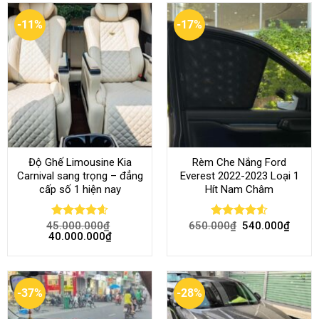
-11%
-17%
Độ Ghế Limousine Kia
Rèm Che Nắng Ford
Carnival sang trọng – đẳng
Everest 2022-2023 Loại 1
cấp số 1 hiện nay
Hít Nam Châm
45.000.000
₫
650.000
₫
540.000
₫
Rated
4.58
Rated
4.51
40.000.000
₫
out of 5
out of 5
-37%
-28%