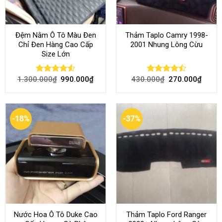
Đệm Nằm Ô Tô Màu Đen
Thảm Taplo Camry 1998-
Chỉ Đen Hàng Cao Cấp
2001 Nhung Lông Cừu
Size Lớn
1.300.000
₫
990.000
₫
430.000
₫
270.000
₫
Rated
4.54
Rated
out of 5
4.50
out
of 5
-18%
-37%
Nước Hoa Ô Tô Duke Cao
Thảm Taplo Ford Ranger