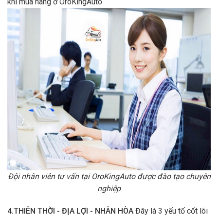
khi mua hàng ở OroKingAuto
Đội nhân viên tư vấn tại OroKingAuto được đào tạo chuyên
nghiệp
4.THIÊN THỜI - ĐỊA LỢI - NHÂN HÒA
Đây là 3 yếu tố cốt lõi