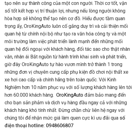
tạo nên sự thành công của một con người. Thời cơ tốt, vận
số tốt kết hợp vị trí thuận lợi, nhưng nếu lòng người không
hòa hợp sẽ không thể tạo nên cơ đồ. Hiểu được tầm quan
trọng ấy, OroKingAuto luôn cố gắng duy trì và cải thiện mối
quan hệ từ chính nội bộ như tạo ra văn hóa công ty và một
môi trường làm việc phát triển lành mạnh đến những mối
quan hệ đối ngoại với khách hàng, đối tác sao cho thật nhân
văn, nhân ái Bắt nguồn từ hành trình khai sinh và phát triển,
giờ đây OroKingAuto tự hào vươn mình trở thành 1 trong
những đơn vị chuyên cung cấp phụ kiện đồ chơi nội thất xe
xe hơi cao cấp và chính hãng trên toàn quốc. Với Kinh
Nghiệm hơn 10 năm phục vụ với số lượng khách hàng lên tới
hơn 60.000 khách hàng.
OroKingAuto
đảm bảo mang đến
cho bạn sản phảm và dịch vụ hàng đầu ngay cả với những
khách hàng khó tính nhất. Đừng chần chừ liên hệ ngay với
chúng tôi để nhận mức giá làm quen cực kì ưu đãi qua
số
điện thoại hotline: 0948606807