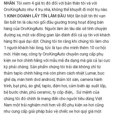
NHÂN
. Tôi xem 4 giá trị đó đối với bản thân tôi và với
OroKingAuto như 4 trụ nhà, không thể khuyết đi một trụ nào.
1.KINH DOANH LẤY TÍN LÀM ĐẦU
Một lần bất tín thì vạn
lần bất tin là câu nói gối đầu giường trong hoạt động bán
hàng của OroKingAuto. Người làm ăn lâu dài sẽ tính chuyện
đường xa, một vài đồng gian lận đánh đổi cả uy tín với khách
hàng thì quá dại dột. Chúng tôi tin rằng khi chúng tôi làm cho
1 người khách hài lòng, tức là tạo cho mình thêm 10 cơ hội
mới. Hiện nay, công ty OroKingAuto chuyên cung cấp phụ
kiện xe hơi chính hãng với mẫu mã đa dạng mà giá cả lại cực
kỳ phải chăng. Sản phẩm chúng tôi trải dài không chỉ từ
thảm taplo chính hãng mà còn phim cách nhiệt Lumar, bọc
ghế da, màn hình dvd android, thảm lót sàn, camera hành
trình, bạt phủ, áo ghế, taplo, đệm hơi, cảm biến áp suất lốp,
bệ bước chân, phủ ceramic, ty cốp điện,... Sứ mệnh của
chúng tôi đó chính là mang đến cho người tiêu dùng Việt
Nam một trải nghiệm mới hơn về đồ phụ kiện xe hơi cũng
như cung cấp giải pháp bảo vệ chiếc xe hơi quý giá một