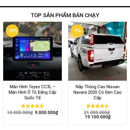
TOP SẢN PHẨM BÁN CHẠY
-10%
-9%
Màn Hình Teyes CC3L –
Nắp Thùng Cao Nissan
Màn Hình Ô Tô Đẳng Cấp
Navara 2020 Có Đèn Cao
Quốc Tế
Cấp
10.000.000
₫
9.000.000
₫
21.000.000
₫
Rated
4.68
Rated
4.52
19.100.000
₫
out of 5
out of 5