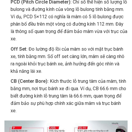
PCD (Pitch Circle Diameter):
Chỉ số thể hiện số lượng lỗ
bulong và đường kính của vòng lỗ bulong tính bằng mm.
Ví dụ, PCD 5×112 có nghĩa là mâm có 5 lỗ bulong được
phân bố đều trên một vòng có đường kính 112 mm. Đây
là thông số quan trọng để đảm bảo mâm vừa với trục của
xe.
Off Set:
Đo lường độ lồi của mâm so với mặt trục bánh
xe, tính bằng mm. Số off set càng lớn, mâm sẽ càng nhô
ra ngoài khỏi trục bánh xe, ảnh hưởng đến góc nhìn và
khả năng lái xe.
CB (Center Bore):
Kích thước lỗ trung tâm của mâm, tính
bằng mm, nơi trục bánh xe đi qua. Ví dụ, CB 66.6 mm cho
biết đường kính lỗ trung tâm là 66.6 mm, quan trọng để
đảm bảo sự phù hợp chính xác giữa mâm và trục bánh
xe.