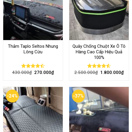
Thảm Taplo Seltos Nhung
Quây Chống Chuột Xe Ô Tô
Lông Cừu
Hàng Cao Cấp Hiệu Quả
100%
430.000
₫
270.000
₫
2.500.000
₫
1.800.000
₫
Rated
Rated
4.51
4.46
out
out of 5
of 5
-24%
-37%