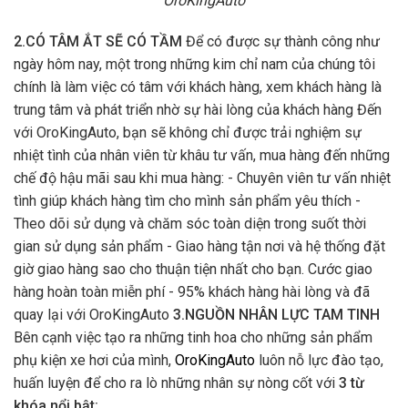
OroKingAuto
2.CÓ TÂM ẮT SẼ CÓ TẦM
Để có được sự thành công như
ngày hôm nay, một trong những kim chỉ nam của chúng tôi
chính là làm việc có tâm với khách hàng, xem khách hàng là
trung tâm và phát triển nhờ sự hài lòng của khách hàng Đến
với OroKingAuto, bạn sẽ không chỉ được trải nghiệm sự
nhiệt tình của nhân viên từ khâu tư vấn, mua hàng đến những
chế độ hậu mãi sau khi mua hàng: - Chuyên viên tư vấn nhiệt
tình giúp khách hàng tìm cho mình sản phẩm yêu thích -
Theo dõi sử dụng và chăm sóc toàn diện trong suốt thời
gian sử dụng sản phẩm - Giao hàng tận nơi và hệ thống đặt
giờ giao hàng sao cho thuận tiện nhất cho bạn. Cước giao
hàng hoàn toàn miễn phí - 95% khách hàng hài lòng và đã
quay lại với OroKingAuto
3.NGUỒN NHÂN LỰC TAM TINH
Bên cạnh việc tạo ra những tinh hoa cho những sản phẩm
phụ kiện xe hơi của mình,
OroKingAuto
luôn nỗ lực đào tạo,
huấn luyện để cho ra lò những nhân sự nòng cốt với
3 từ
khóa nổi bật: