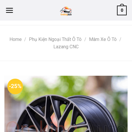
Skip
0
to
content
Home
/
Phụ Kiện Ngoại Thất Ô Tô
/
Mâm Xe Ô Tô
/
Lazang CNC
-25%