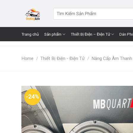
Skip
to
Search
for:
content
Trang chủ
Sản phẩm
Thiết Bị Điện – Điện Tử
Dán Ph
Home
/
Thiết Bị Điện - Điện Tử
/
Nâng Cấp Âm Thanh
-24%