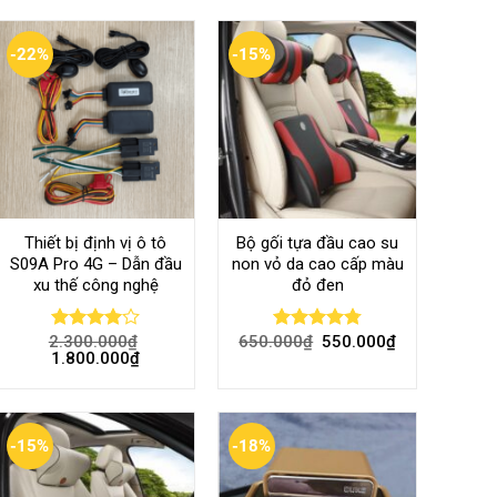
-22%
-15%
Thiết bị định vị ô tô
Bộ gối tựa đầu cao su
S09A Pro 4G – Dẫn đầu
non vỏ da cao cấp màu
xu thế công nghệ
đỏ đen
2.300.000
₫
650.000
₫
550.000
₫
Rated
Rated
4.80
1.800.000
₫
4.00
out
out of 5
of 5
-15%
-18%