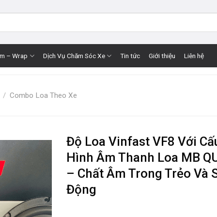
im – Wrap
Dịch Vụ Chăm Sóc Xe
Tin tức
Giới thiệu
Liên hệ
/
Combo Loa Theo Xe
Độ Loa Vinfast VF8 Với Cấ
Hình Âm Thanh Loa MB Q
– Chất Âm Trong Trẻo Và 
Động