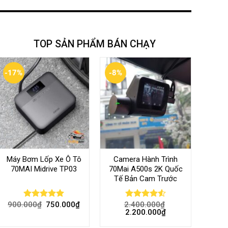
TOP SẢN PHẨM BÁN CHẠY
-17%
-8%
Máy Bơm Lốp Xe Ô Tô
Camera Hành Trình
70MAI Midrive TP03
70Mai A500s 2K Quốc
Tế Bản Cam Trước
900.000
₫
750.000
₫
2.400.000
₫
Rated
5.00
Rated
4.56
2.200.000
₫
out of 5
out of 5