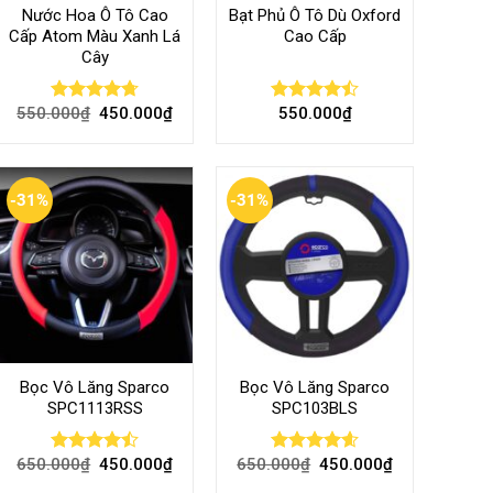
Nước Hoa Ô Tô Cao
Bạt Phủ Ô Tô Dù Oxford
Cấp Atom Màu Xanh Lá
Cao Cấp
Cây
550.000
₫
450.000
₫
550.000
₫
Rated
4.70
Rated
out of 5
4.50
out
of 5
-31%
-31%
Bọc Vô Lăng Sparco
Bọc Vô Lăng Sparco
SPC1113RSS
SPC103BLS
650.000
₫
450.000
₫
650.000
₫
450.000
₫
Rated
Rated
4.57
4.47
out
out of 5