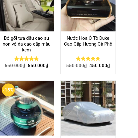
Bộ gối tựa đầu cao su
Nước Hoa Ô Tô Duke
non vỏ da cao cấp màu
Cao Cấp Hương Cà Phê
kem
650.000
₫
550.000
₫
550.000
₫
450.000
₫
Rated
4.70
Rated
4.70
out of 5
out of 5
-18%