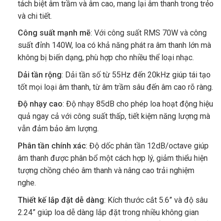
tách biệt âm trầm và âm cao, mang lại âm thanh trong trẻo
và chi tiết.
Công suất mạnh mẽ
: Với công suất RMS 70W và công
suất đỉnh 140W, loa có khả năng phát ra âm thanh lớn mà
không bị biến dạng, phù hợp cho nhiều thể loại nhạc.
Dải tần rộng
: Dải tần số từ 55Hz đến 20kHz giúp tái tạo
tốt mọi loại âm thanh, từ âm trầm sâu đến âm cao rõ ràng.
Độ nhạy cao
: Độ nhạy 85dB cho phép loa hoạt động hiệu
quả ngay cả với công suất thấp, tiết kiệm năng lượng mà
vẫn đảm bảo âm lượng.
Phân tần chính xác
: Độ dốc phân tần 12dB/octave giúp
âm thanh được phân bổ một cách hợp lý, giảm thiểu hiện
tượng chồng chéo âm thanh và nâng cao trải nghiệm
nghe.
Thiết kế lắp đặt dễ dàng
: Kích thước cắt 5.6” và độ sâu
2.24” giúp loa dễ dàng lắp đặt trong nhiều không gian