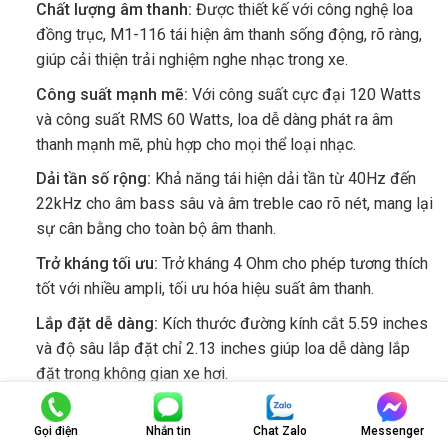
Chất lượng âm thanh:
Được thiết kế với công nghệ loa
đồng trục, M1-116 tái hiện âm thanh sống động, rõ ràng,
giúp cải thiện trải nghiệm nghe nhạc trong xe.
Công suất mạnh mẽ:
Với công suất cực đại 120 Watts
và công suất RMS 60 Watts, loa dễ dàng phát ra âm
thanh mạnh mẽ, phù hợp cho mọi thể loại nhạc.
Dải tần số rộng:
Khả năng tái hiện dải tần từ 40Hz đến
22kHz cho âm bass sâu và âm treble cao rõ nét, mang lại
sự cân bằng cho toàn bộ âm thanh.
Trở kháng tối ưu:
Trở kháng 4 Ohm cho phép tương thích
tốt với nhiều ampli, tối ưu hóa hiệu suất âm thanh.
Lắp đặt dễ dàng:
Kích thước đường kính cắt 5.59 inches
và độ sâu lắp đặt chỉ 2.13 inches giúp loa dễ dàng lắp
đặt trong không gian xe hơi.
Độ nhạy cao:
Độ nhạy 88 dB giúp loa phát ra âm thanh to
và rõ ràng ngay cả ở mức công suất thấp, tiết kiệm năng
Gọi điện
Nhắn tin
Chat Zalo
Messenger