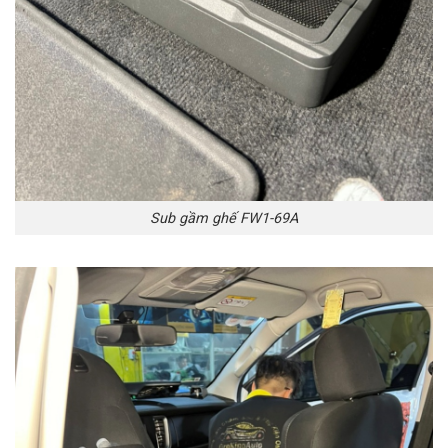
Sub gầm ghế FW1-69A