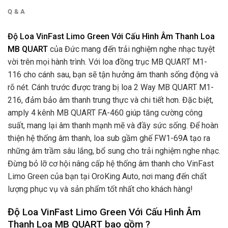
Q & A
Độ Loa VinFast Limo Green Với Cấu Hình Âm Thanh Loa
MB QUART
của Đức
mang đến trải nghiệm nghe nhạc tuyệt
vời trên mọi hành trình. Với loa đồng trục MB QUART M1-
116 cho cánh sau, bạn sẽ tận hưởng âm thanh sống động và
rõ nét. Cánh trước được trang bị loa 2 Way MB QUART M1-
216, đảm bảo âm thanh trung thực và chi tiết hơn. Đặc biệt,
amply 4 kênh MB QUART FA-460 giúp tăng cường công
suất, mang lại âm thanh mạnh mẽ và đầy sức sống. Để hoàn
thiện hệ thống âm thanh, loa sub gầm ghế FW1-69A tạo ra
những âm trầm sâu lắng, bổ sung cho trải nghiệm nghe nhạc.
Đừng bỏ lỡ cơ hội nâng cấp hệ thống âm thanh cho VinFast
Limo Green của bạn tại OroKing Auto, nơi mang đến chất
lượng phục vụ và sản phẩm tốt nhất cho khách hàng!
Độ Loa VinFast Limo Green Với Cấu Hình Âm
Thanh Loa MB QUART bao gồm ?