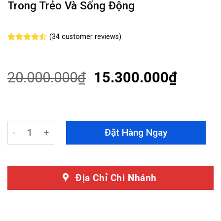
Trong Trẻo Và Sống Động
(
34
customer reviews)
Rated
34
4.47
out
of 5
based on
20.000.000
₫
15.300.000
₫
customer
ratings
Độ Loa VinFast Limo Green Với Cấu Hình Âm Thanh Loa
Đặt Hàng Ngay
Địa Chỉ Chi Nhánh