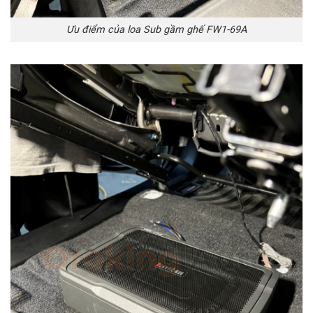
Ưu điểm của loa Sub gầm ghế FW1-69A