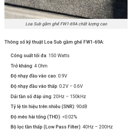
Loa Sub gầm ghế FW1-69A chất lượng cao
Thông số kỹ thuật Loa Sub gầm ghế FW1-69A:
Công suất tối đa
: 150 Watts
Trở kháng
: 4 Ohm
Độ nhạy đầu vào cao
: 0.9V
Độ nhạy đầu vào thấp
: 0.2V – 0.6V
Dải tần số đáp ứng
: 20Hz – 150kHz
Tỷ lệ tín hiệu trên nhiễu (SNR)
: 90dB
Độ méo hài tổng (THD)
: <0.02%
Bộ lọc tần thấp (Low Pass Filter)
: 40Hz – 200Hz