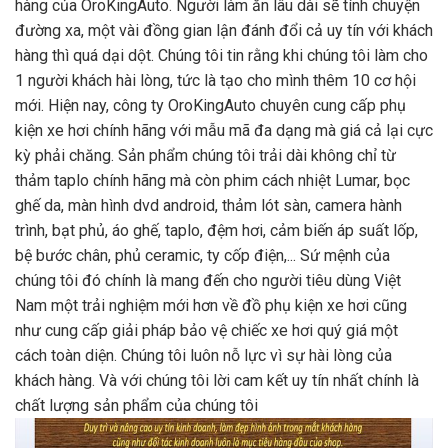
hàng của OroKingAuto. Người làm ăn lâu dài sẽ tính chuyện
đường xa, một vài đồng gian lận đánh đổi cả uy tín với khách
hàng thì quá dại dột. Chúng tôi tin rằng khi chúng tôi làm cho
1 người khách hài lòng, tức là tạo cho mình thêm 10 cơ hội
mới. Hiện nay, công ty OroKingAuto chuyên cung cấp phụ
kiện xe hơi chính hãng với mẫu mã đa dạng mà giá cả lại cực
kỳ phải chăng. Sản phẩm chúng tôi trải dài không chỉ từ
thảm taplo chính hãng mà còn phim cách nhiệt Lumar, bọc
ghế da, màn hình dvd android, thảm lót sàn, camera hành
trình, bạt phủ, áo ghế, taplo, đệm hơi, cảm biến áp suất lốp,
bệ bước chân, phủ ceramic, ty cốp điện,... Sứ mệnh của
chúng tôi đó chính là mang đến cho người tiêu dùng Việt
Nam một trải nghiệm mới hơn về đồ phụ kiện xe hơi cũng
như cung cấp giải pháp bảo vệ chiếc xe hơi quý giá một
cách toàn diện. Chúng tôi luôn nỗ lực vì sự hài lòng của
khách hàng. Và với chúng tôi lời cam kết uy tín nhất chính là
chất lượng sản phẩm của chúng tôi