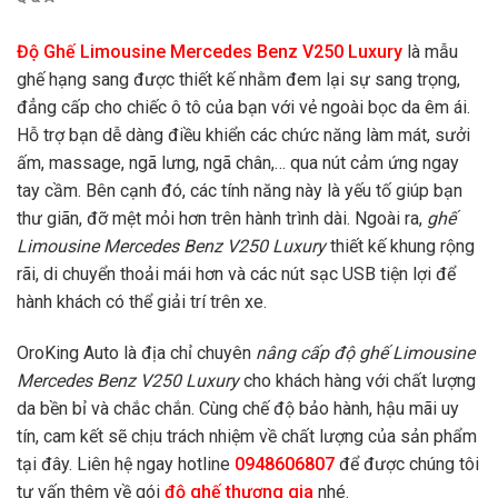
Độ Ghế Limousine Mercedes Benz V250 Luxury
là mẫu
ghế hạng sang được thiết kế nhằm đem lại sự sang trọng,
đẳng cấp cho chiếc ô tô của bạn với vẻ ngoài bọc da êm ái.
Hỗ trợ bạn dễ dàng điều khiển các chức năng làm mát, sưởi
ấm, massage, ngã lưng, ngã chân,… qua nút cảm ứng ngay
tay cầm. Bên cạnh đó, các tính năng này là yếu tố giúp bạn
thư giãn, đỡ mệt mỏi hơn trên hành trình dài. Ngoài ra,
ghế
Limousine Mercedes Benz V250 Luxury
thiết kế khung rộng
rãi, di chuyển thoải mái hơn và các nút sạc USB tiện lợi để
hành khách có thể giải trí trên xe.
OroKing Auto là địa chỉ chuyên
nâng cấp độ ghế Limousine
Mercedes Benz V250 Luxury
cho khách hàng với chất lượng
da bền bỉ và chắc chắn. Cùng chế độ bảo hành, hậu mãi uy
tín, cam kết sẽ chịu trách nhiệm về chất lượng của sản phẩm
tại đây. Liên hệ ngay hotline
0948606807
để được chúng tôi
tư vấn thêm về
gói
độ ghế thương gia
nhé.