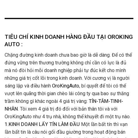
TIÊU CHÍ KINH DOANH HÀNG ĐẦU TẠI OROKING
AUTO :
Chặng đường kinh doanh chưa bao giờ là dễ dàng. Để có thể
đứng vững trên thương trường không chỉ cần có lực là đủ
mà nó đòi hỏi mỗi doanh nghiệp phải tự đúc kết cho mình
những giá trị cốt lõi trong kinh doanh. Với cương vị là người
sáng lập và điều hành
OroKingAuto
, bí quyết để tôi có thể
vượt lên quãng thời gian chèo lái công ty qua bao sự thăng
trầm không gì khác ngoài 4 giá trị vàng:
TÍN-TÂM-TINH-
NHÂN
. Tôi xem 4 giá trị đó đối với bản thân tôi và với
OroKingAuto như 4 trụ nhà, không thể khuyết đi một trụ nào.
1.KINH DOANH LẤY TÍN LÀM ĐẦU
Một lần bất tín thì vạn
lần bất tin là câu nói gối đầu giường trong hoạt động bán