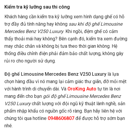
Kiểm tra kỹ lưỡng sau thi công
Khách hàng cần kiểm tra kỹ lưỡng xem hình dạng ghế có hỗ
trợ đầy đủ tính năng hay không
sau khi độ ghế Limousine
Mercedes Benz V250 Luxury
. Khi ngồi, đệm ghế có cảm
thấy thoải mái hay không? Bên cạnh đó, kiểm tra xem đường
may chắc chắn và không bị tưa theo thời gian không. Hệ
thống điều chỉnh điện phải đảm bảo chất lượng, không gây
rủi ro cho người sử dụng.
Độ ghế Limousine Mercedes Benz V250 Luxury
là lựa
chọn hàng đầu vì nó mang lại cảm giác thư giãn, đỡ mỏi mệt
với hành trình di chuyển dài. Và
OroKing Auto
tự tin là nơi
mang đến cho bạn
gói độ ghế Limousine Mercedes Benz
V250 Luxury
chất lượng với đội ngũ kỹ thuật lành nghề, sản
phẩm nhập khẩu có nguồn gốc rõ ràng. Bạn hãy liên hệ với
chúng tôi qua hotline
0948606807
để được hỗ trợ sớm bạn
nhé.