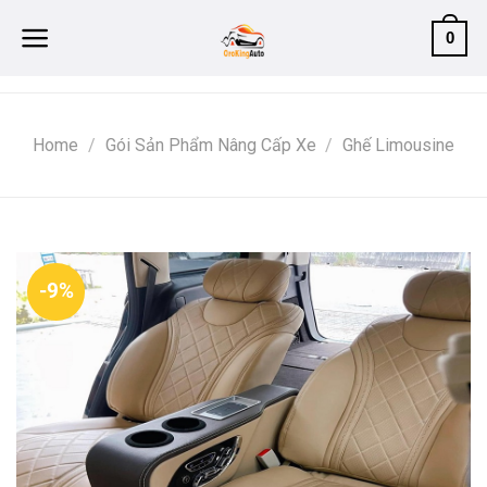
Skip
0
to
content
Home
/
Gói Sản Phẩm Nâng Cấp Xe
/
Ghế Limousine
-9%