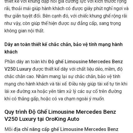
thiết kế với khung dập nỗi gia cường lực với kích thước rộng
rãi, thoải mái giúp hành khách có được giây phút nghỉ ngơi và
thư giãn tuyệt đối. Bên cạnh đó, với chiếc khung ghế rộng rãi
như vậy, còn giúp thể hiện được sự đẳng cấp, sang trọng
không gian nội thất.
Dây an toàn thiết kế chắc chắn, bảo vệ tính mạng hành
khách
Phần dây an toàn khi
Độ ghế Limousine Mercedes Benz
V250 Luxury
được thiết kế dây với chất liệu dẻo, mềm, độ
chắc chắn cao. Nhằm mang lại sự chắc chắn, bảo vệ tính
mạng cho hành khách và tài xế. Điều này giúp tài xế tự tin khi
lái xe đường xa hoặc yên tâm xử lý các sự cố trên đường
khi có thắng gấp, hoặc có va chạm ngoài ý muốn.
Quy trình Độ Ghế Limousine Mercedes Benz
V250 Luxury tại OroKing Auto
Mỗi
địa chỉ nâng cấp ghế Limousine Mercedes Benz