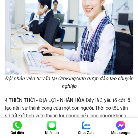
Đội nhân viên tư vấn tại OroKingAuto được đào tạo chuyên
nghiệp
4.THIÊN THỜI - ĐỊA LỢI - NHÂN HÒA
Đây là 3 yếu tố cốt lõi
tạo nên sự thành công của một con người. Thời cơ tốt, vận
số tốt kết hợp vị trí thuận lợi, nhưng nếu lòng người không
hòa hợp sẽ không thể tạo nên cơ đồ. Hiểu được tầm quan
trọng ấy, OroKingAuto luôn cố gắng duy trì và cải thiện mối
Gọi điện
Nhắn tin
Chat Zalo
Messenger