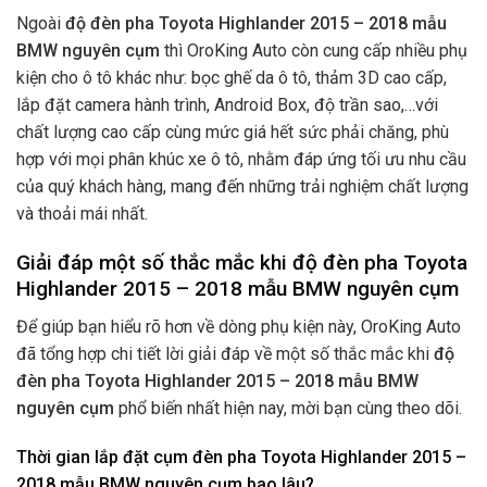
Ngoài
độ
đèn pha Toyota Highlander 2015 – 2018 mẫu
BMW nguyên cụm
thì OroKing Auto còn cung cấp nhiều phụ
kiện cho ô tô khác như: bọc ghế da ô tô, thảm 3D cao cấp,
lắp đặt camera hành trình, Android Box, độ trần sao,…với
chất lượng cao cấp cùng mức giá hết sức phải chăng, phù
hợp với mọi phân khúc xe ô tô, nhằm đáp ứng tối ưu nhu cầu
của quý khách hàng, mang đến những trải nghiệm chất lượng
và thoải mái nhất.
Giải đáp một số thắc mắc khi độ đèn pha Toyota
Highlander 2015 – 2018 mẫu BMW nguyên cụm
Để giúp bạn hiểu rõ hơn về dòng phụ kiện này, OroKing Auto
đã tổng hợp chi tiết lời giải đáp về một số thắc mắc khi
độ
đèn pha Toyota Highlander 2015 – 2018 mẫu BMW
nguyên cụm
phổ biến nhất hiện nay, mời bạn cùng theo dõi.
Thời gian lắp đặt cụm đèn pha Toyota Highlander 2015 –
2018 mẫu BMW nguyên cụm bao lâu?