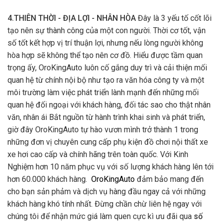
4.THIÊN THỜI - ĐỊA LỢI - NHÂN HÒA
Đây là 3 yếu tố cốt lõi
tạo nên sự thành công của một con người. Thời cơ tốt, vận
số tốt kết hợp vị trí thuận lợi, nhưng nếu lòng người không
hòa hợp sẽ không thể tạo nên cơ đồ. Hiểu được tầm quan
trọng ấy, OroKingAuto luôn cố gắng duy trì và cải thiện mối
quan hệ từ chính nội bộ như tạo ra văn hóa công ty và một
môi trường làm việc phát triển lành mạnh đến những mối
quan hệ đối ngoại với khách hàng, đối tác sao cho thật nhân
văn, nhân ái Bắt nguồn từ hành trình khai sinh và phát triển,
giờ đây OroKingAuto tự hào vươn mình trở thành 1 trong
những đơn vị chuyên cung cấp phụ kiện đồ chơi nội thất xe
xe hơi cao cấp và chính hãng trên toàn quốc. Với Kinh
Nghiệm hơn 10 năm phục vụ với số lượng khách hàng lên tới
hơn 60.000 khách hàng.
OroKingAuto
đảm bảo mang đến
cho bạn sản phảm và dịch vụ hàng đầu ngay cả với những
khách hàng khó tính nhất. Đừng chần chừ liên hệ ngay với
chúng tôi để nhận mức giá làm quen cực kì ưu đãi qua
số