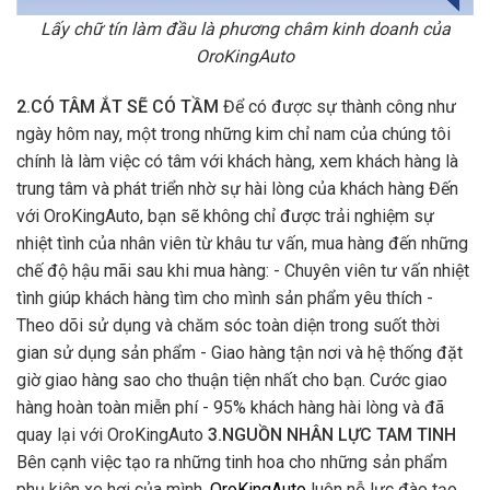
Lấy chữ tín làm đầu là phương châm kinh doanh của
OroKingAuto
2.CÓ TÂM ẮT SẼ CÓ TẦM
Để có được sự thành công như
ngày hôm nay, một trong những kim chỉ nam của chúng tôi
chính là làm việc có tâm với khách hàng, xem khách hàng là
trung tâm và phát triển nhờ sự hài lòng của khách hàng Đến
với OroKingAuto, bạn sẽ không chỉ được trải nghiệm sự
nhiệt tình của nhân viên từ khâu tư vấn, mua hàng đến những
chế độ hậu mãi sau khi mua hàng: - Chuyên viên tư vấn nhiệt
tình giúp khách hàng tìm cho mình sản phẩm yêu thích -
Theo dõi sử dụng và chăm sóc toàn diện trong suốt thời
gian sử dụng sản phẩm - Giao hàng tận nơi và hệ thống đặt
giờ giao hàng sao cho thuận tiện nhất cho bạn. Cước giao
hàng hoàn toàn miễn phí - 95% khách hàng hài lòng và đã
quay lại với OroKingAuto
3.NGUỒN NHÂN LỰC TAM TINH
Bên cạnh việc tạo ra những tinh hoa cho những sản phẩm
phụ kiện xe hơi của mình,
OroKingAuto
luôn nỗ lực đào tạo,