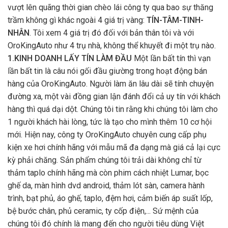
vượt lên quãng thời gian chèo lái công ty qua bao sự thăng
trầm không gì khác ngoài 4 giá trị vàng:
TÍN-TÂM-TINH-
NHÂN
. Tôi xem 4 giá trị đó đối với bản thân tôi và với
OroKingAuto như 4 trụ nhà, không thể khuyết đi một trụ nào.
1.KINH DOANH LẤY TÍN LÀM ĐẦU
Một lần bất tín thì vạn
lần bất tin là câu nói gối đầu giường trong hoạt động bán
hàng của OroKingAuto. Người làm ăn lâu dài sẽ tính chuyện
đường xa, một vài đồng gian lận đánh đổi cả uy tín với khách
hàng thì quá dại dột. Chúng tôi tin rằng khi chúng tôi làm cho
1 người khách hài lòng, tức là tạo cho mình thêm 10 cơ hội
mới. Hiện nay, công ty OroKingAuto chuyên cung cấp phụ
kiện xe hơi chính hãng với mẫu mã đa dạng mà giá cả lại cực
kỳ phải chăng. Sản phẩm chúng tôi trải dài không chỉ từ
thảm taplo chính hãng mà còn phim cách nhiệt Lumar, bọc
ghế da, màn hình dvd android, thảm lót sàn, camera hành
trình, bạt phủ, áo ghế, taplo, đệm hơi, cảm biến áp suất lốp,
bệ bước chân, phủ ceramic, ty cốp điện,... Sứ mệnh của
chúng tôi đó chính là mang đến cho người tiêu dùng Việt