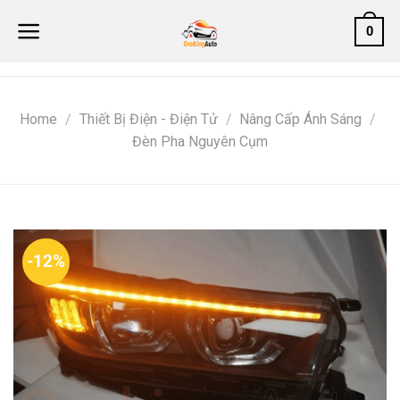
Skip
0
to
content
Home
/
Thiết Bị Điện - Điện Tử
/
Nâng Cấp Ánh Sáng
/
Đèn Pha Nguyên Cụm
-12%