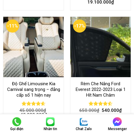
19.100.000
₫
out of 5
out of 5
-11%
-17%
Độ Ghế Limousine Kia
Rèm Che Nắng Ford
Carnival sang trọng – đẳng
Everest 2022-2023 Loại 1
cấp số 1 hiện nay
Hít Nam Châm
45.000.000
₫
650.000
₫
540.000
₫
Rated
4.58
Rated
4.51
40.000.000
₫
out of 5
out of 5
Gọi điện
Nhắn tin
Chat Zalo
Messenger