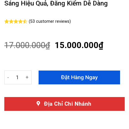
Sáng Hiệu Quả, Đăng Kiểm Dễ Dàng
(
53
customer reviews)
Rated
53
4.51
out of 5
based on
customer
17.000.000
₫
15.000.000
₫
ratings
Độ Đèn Pha Toyota Highlander 2015 - 2018 Mẫu BMW N
Đặt Hàng Ngay
Địa Chỉ Chi Nhánh