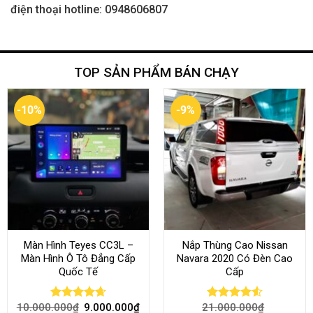
điện thoại hotline: 0948606807
TOP SẢN PHẨM BÁN CHẠY
-10%
-9%
Màn Hình Teyes CC3L –
Nắp Thùng Cao Nissan
Màn Hình Ô Tô Đẳng Cấp
Navara 2020 Có Đèn Cao
Quốc Tế
Cấp
10.000.000
₫
9.000.000
₫
21.000.000
₫
Rated
4.68
Rated
4.52