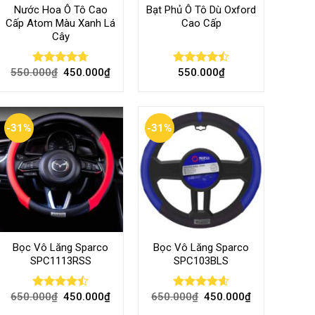
Nước Hoa Ô Tô Cao
Bạt Phủ Ô Tô Dù Oxford
Cấp Atom Màu Xanh Lá
Cao Cấp
Cây
550.000
₫
450.000
₫
550.000
₫
Rated
4.70
Rated
out of 5
4.50
out
of 5
-31%
-31%
Bọc Vô Lăng Sparco
Bọc Vô Lăng Sparco
SPC1113RSS
SPC103BLS
650.000
₫
450.000
₫
650.000
₫
450.000
₫
Rated
Rated
4.57
4.47
out
out of 5