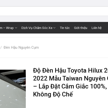
im – Wrap
Dịch Vụ Chăm Sóc Xe
Tin tức
Giới thiệu
Liên hệ
/
Đèn Hậu Nguyên Cụm
Độ Đèn Hậu Toyota Hilux 
2022 Mẫu Taiwan Nguyên
– Lắp Đặt Cắm Giắc 100%,
Không Độ Chế