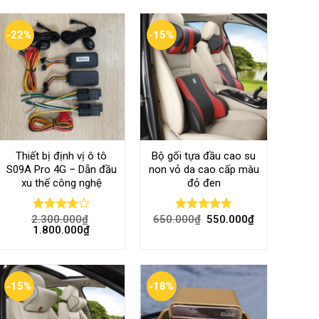
-22%
-15%
Thiết bị định vị ô tô
Bộ gối tựa đầu cao su
S09A Pro 4G – Dẫn đầu
non vỏ da cao cấp màu
xu thế công nghệ
đỏ đen
2.300.000
₫
650.000
₫
550.000
₫
Rated
Rated
4.80
1.800.000
₫
4.00
out
out of 5
of 5
-15%
-18%