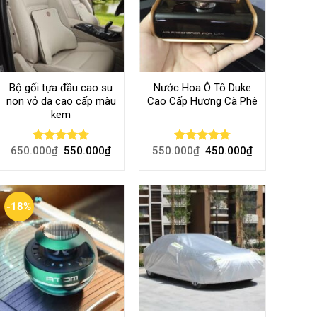
Bộ gối tựa đầu cao su
Nước Hoa Ô Tô Duke
non vỏ da cao cấp màu
Cao Cấp Hương Cà Phê
kem
650.000
₫
550.000
₫
550.000
₫
450.000
₫
Rated
4.70
Rated
4.70
out of 5
out of 5
-18%