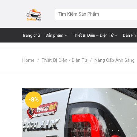
Skip
to
Search
for:
content
Trang chủ
Sản phẩm
Thiết Bị Điện – Điện Tử
Dán Ph
Home
/
Thiết Bị Điện - Điện Tử
/
Nâng Cấp Ánh Sáng
-8%