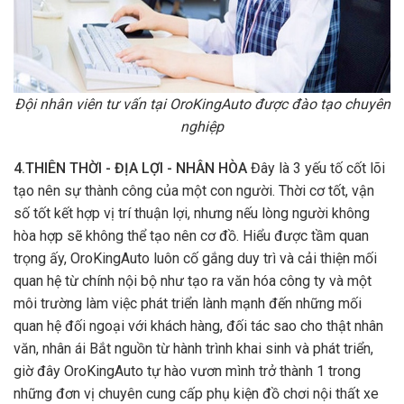
Đội nhân viên tư vấn tại OroKingAuto được đào tạo chuyên
nghiệp
4.THIÊN THỜI - ĐỊA LỢI - NHÂN HÒA
Đây là 3 yếu tố cốt lõi
tạo nên sự thành công của một con người. Thời cơ tốt, vận
số tốt kết hợp vị trí thuận lợi, nhưng nếu lòng người không
hòa hợp sẽ không thể tạo nên cơ đồ. Hiểu được tầm quan
trọng ấy, OroKingAuto luôn cố gắng duy trì và cải thiện mối
quan hệ từ chính nội bộ như tạo ra văn hóa công ty và một
môi trường làm việc phát triển lành mạnh đến những mối
quan hệ đối ngoại với khách hàng, đối tác sao cho thật nhân
văn, nhân ái Bắt nguồn từ hành trình khai sinh và phát triển,
giờ đây OroKingAuto tự hào vươn mình trở thành 1 trong
những đơn vị chuyên cung cấp phụ kiện đồ chơi nội thất xe