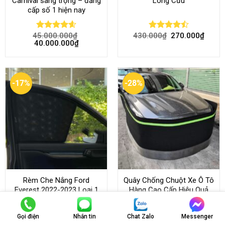
Carnival sang trọng – đẳng
Lông Cừu
cấp số 1 hiện nay
45.000.000
₫
430.000
₫
270.000
₫
Rated
4.58
Rated
40.000.000
₫
out of 5
4.46
out
of 5
-17%
-28%
Rèm Che Nắng Ford
Quây Chống Chuột Xe Ô Tô
Everest 2022-2023 Loại 1
Hàng Cao Cấp Hiệu Quả
Hít Nam Châm
100%
Gọi điện
Nhắn tin
Chat Zalo
Messenger
650.000
₫
540.000
₫
2.500.000
₫
1.800.000
₫