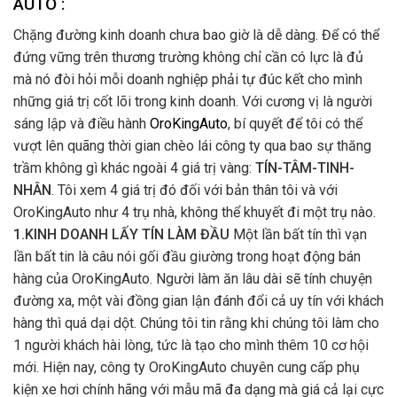
AUTO :
Chặng đường kinh doanh chưa bao giờ là dễ dàng. Để có thể
đứng vững trên thương trường không chỉ cần có lực là đủ
mà nó đòi hỏi mỗi doanh nghiệp phải tự đúc kết cho mình
những giá trị cốt lõi trong kinh doanh. Với cương vị là người
sáng lập và điều hành
OroKingAuto
, bí quyết để tôi có thể
vượt lên quãng thời gian chèo lái công ty qua bao sự thăng
trầm không gì khác ngoài 4 giá trị vàng:
TÍN-TÂM-TINH-
NHÂN
. Tôi xem 4 giá trị đó đối với bản thân tôi và với
OroKingAuto như 4 trụ nhà, không thể khuyết đi một trụ nào.
1.KINH DOANH LẤY TÍN LÀM ĐẦU
Một lần bất tín thì vạn
lần bất tin là câu nói gối đầu giường trong hoạt động bán
hàng của OroKingAuto. Người làm ăn lâu dài sẽ tính chuyện
đường xa, một vài đồng gian lận đánh đổi cả uy tín với khách
hàng thì quá dại dột. Chúng tôi tin rằng khi chúng tôi làm cho
1 người khách hài lòng, tức là tạo cho mình thêm 10 cơ hội
mới. Hiện nay, công ty OroKingAuto chuyên cung cấp phụ
kiện xe hơi chính hãng với mẫu mã đa dạng mà giá cả lại cực