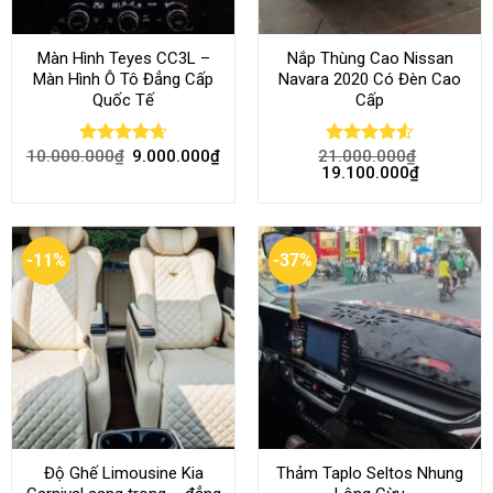
Màn Hình Teyes CC3L –
Nắp Thùng Cao Nissan
Màn Hình Ô Tô Đẳng Cấp
Navara 2020 Có Đèn Cao
Quốc Tế
Cấp
10.000.000
₫
9.000.000
₫
21.000.000
₫
Rated
4.68
Rated
4.52
19.100.000
₫
out of 5
out of 5
-11%
-37%
Độ Ghế Limousine Kia
Thảm Taplo Seltos Nhung