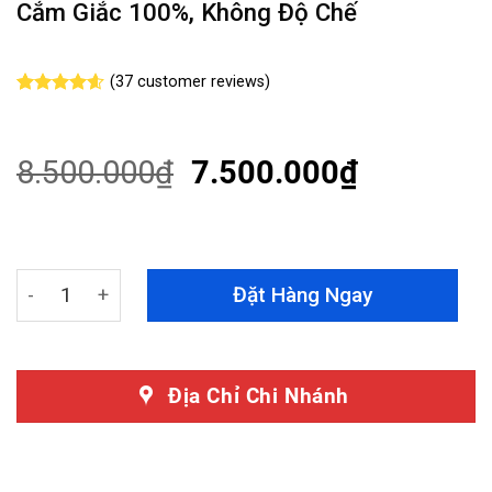
Cắm Giắc 100%, Không Độ Chế
(
37
customer reviews)
Rated
37
4.54
out of 5
based on
customer
8.500.000
₫
7.500.000
₫
ratings
Độ Đèn Hậu Toyota Fortuner 2004 - 2010 Mẫu SN Nguyê
Đặt Hàng Ngay
Địa Chỉ Chi Nhánh