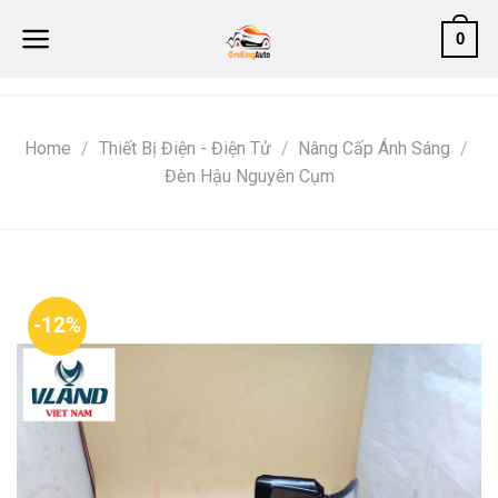
Skip
0
to
content
Home
/
Thiết Bị Điện - Điện Tử
/
Nâng Cấp Ánh Sáng
/
Đèn Hậu Nguyên Cụm
-12%