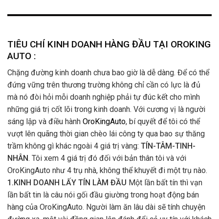
TIÊU CHÍ KINH DOANH HÀNG ĐẦU TẠI OROKING
AUTO :
Chặng đường kinh doanh chưa bao giờ là dễ dàng. Để có thể
đứng vững trên thương trường không chỉ cần có lực là đủ
mà nó đòi hỏi mỗi doanh nghiệp phải tự đúc kết cho mình
những giá trị cốt lõi trong kinh doanh. Với cương vị là người
sáng lập và điều hành
OroKingAuto
, bí quyết để tôi có thể
vượt lên quãng thời gian chèo lái công ty qua bao sự thăng
trầm không gì khác ngoài 4 giá trị vàng:
TÍN-TÂM-TINH-
NHÂN
. Tôi xem 4 giá trị đó đối với bản thân tôi và với
OroKingAuto như 4 trụ nhà, không thể khuyết đi một trụ nào.
1.KINH DOANH LẤY TÍN LÀM ĐẦU
Một lần bất tín thì vạn
lần bất tin là câu nói gối đầu giường trong hoạt động bán
hàng của OroKingAuto. Người làm ăn lâu dài sẽ tính chuyện