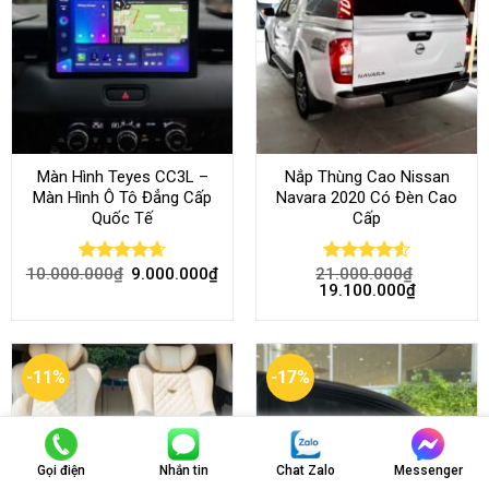
Màn Hình Teyes CC3L –
Nắp Thùng Cao Nissan
Màn Hình Ô Tô Đẳng Cấp
Navara 2020 Có Đèn Cao
Quốc Tế
Cấp
10.000.000
₫
9.000.000
₫
21.000.000
₫
Rated
4.68
Rated
4.52
19.100.000
₫
out of 5
out of 5
-11%
-17%
Gọi điện
Nhắn tin
Chat Zalo
Messenger