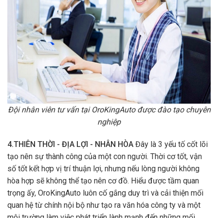
Đội nhân viên tư vấn tại OroKingAuto được đào tạo chuyên
nghiệp
4.THIÊN THỜI - ĐỊA LỢI - NHÂN HÒA
Đây là 3 yếu tố cốt lõi
tạo nên sự thành công của một con người. Thời cơ tốt, vận
số tốt kết hợp vị trí thuận lợi, nhưng nếu lòng người không
hòa hợp sẽ không thể tạo nên cơ đồ. Hiểu được tầm quan
trọng ấy, OroKingAuto luôn cố gắng duy trì và cải thiện mối
quan hệ từ chính nội bộ như tạo ra văn hóa công ty và một
môi trường làm việc phát triển lành mạnh đến những mối