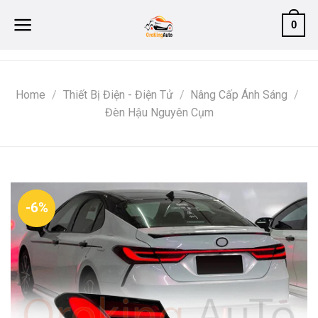
Skip
0
to
content
Home
/
Thiết Bị Điện - Điện Tử
/
Nâng Cấp Ánh Sáng
/
Đèn Hậu Nguyên Cụm
-6%