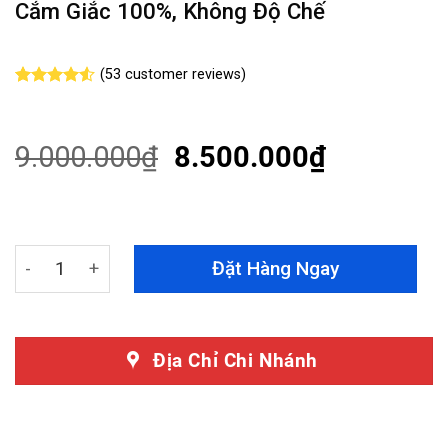
Cắm Giắc 100%, Không Độ Chế
(
53
customer reviews)
Rated
53
4.49
out
of 5
based on
9.000.000
₫
8.500.000
₫
customer
ratings
Độ Đèn Hậu Toyota Camry 2019 - 2021 Mẫu Full Cốp Ng
Đặt Hàng Ngay
Địa Chỉ Chi Nhánh