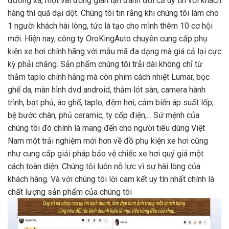
đường xa, một vài đồng gian lận đánh đổi cả uy tín với khách
hàng thì quá dại dột. Chúng tôi tin rằng khi chúng tôi làm cho
1 người khách hài lòng, tức là tạo cho mình thêm 10 cơ hội
mới. Hiện nay, công ty OroKingAuto chuyên cung cấp phụ
kiện xe hơi chính hãng với mẫu mã đa dạng mà giá cả lại cực
kỳ phải chăng. Sản phẩm chúng tôi trải dài không chỉ từ
thảm taplo chính hãng mà còn phim cách nhiệt Lumar, bọc
ghế da, màn hình dvd android, thảm lót sàn, camera hành
trình, bạt phủ, áo ghế, taplo, đệm hơi, cảm biến áp suất lốp,
bệ bước chân, phủ ceramic, ty cốp điện,... Sứ mệnh của
chúng tôi đó chính là mang đến cho người tiêu dùng Việt
Nam một trải nghiệm mới hơn về đồ phụ kiện xe hơi cũng
như cung cấp giải pháp bảo vệ chiếc xe hơi quý giá một
cách toàn diện. Chúng tôi luôn nỗ lực vì sự hài lòng của
khách hàng. Và với chúng tôi lời cam kết uy tín nhất chính là
chất lượng sản phẩm của chúng tôi