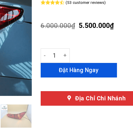
(
53
customer reviews)
Rated
53
4.49
out
of 5
based on
6.000.000
₫
5.500.000
₫
customer
ratings
Độ Đèn Hậu Toyota Altis 2012 - 2016 
Đặt Hàng Ngay
Địa Chỉ Chi Nhánh