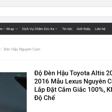
im – Wrap
Dịch Vụ Chăm Sóc Xe
Tin tức
Giới thiệu
Liên hệ
/
Đèn Hậu Nguyên Cụm
Độ Đèn Hậu Toyota Altis 2
2016 Mẫu Lexus Nguyên 
Lắp Đặt Cắm Giắc 100%, 
Độ Chế