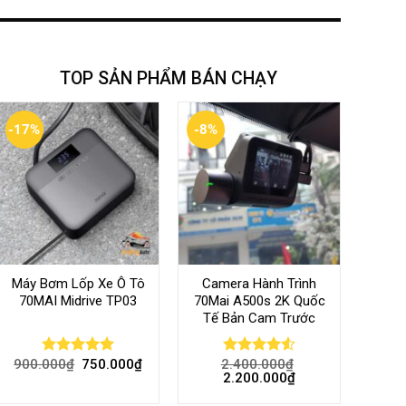
TOP SẢN PHẨM BÁN CHẠY
-17%
-8%
Máy Bơm Lốp Xe Ô Tô
Camera Hành Trình
70MAI Midrive TP03
70Mai A500s 2K Quốc
Tế Bản Cam Trước
900.000
₫
750.000
₫
2.400.000
₫
Rated
5.00
Rated
4.56
2.200.000
₫
out of 5
out of 5