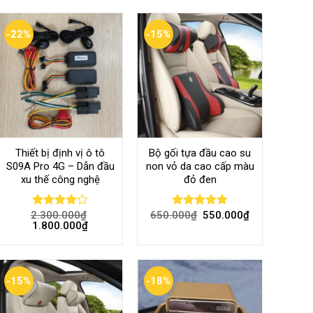
-22%
-15%
Thiết bị định vị ô tô
Bộ gối tựa đầu cao su
S09A Pro 4G – Dẫn đầu
non vỏ da cao cấp màu
xu thế công nghệ
đỏ đen
2.300.000
₫
650.000
₫
550.000
₫
Rated
Rated
4.80
1.800.000
₫
4.00
out
out of 5
of 5
-15%
-18%