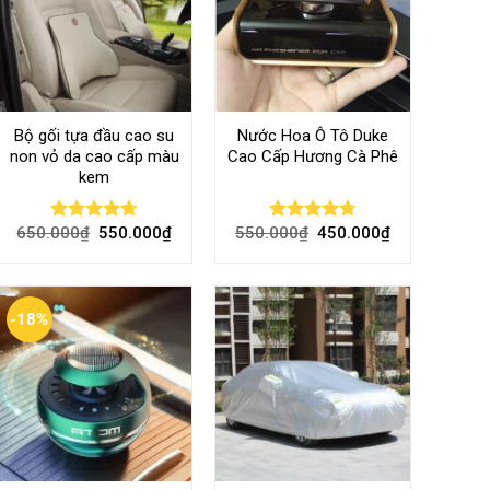
Bộ gối tựa đầu cao su
Nước Hoa Ô Tô Duke
non vỏ da cao cấp màu
Cao Cấp Hương Cà Phê
kem
650.000
₫
550.000
₫
550.000
₫
450.000
₫
Rated
4.70
Rated
4.70
out of 5
out of 5
-18%